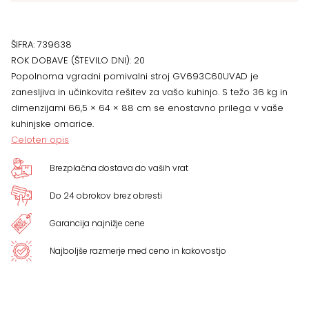
ŠIFRA:
739638
ROK DOBAVE (ŠTEVILO DNI):
20
Popolnoma vgradni pomivalni stroj GV693C60UVAD je
zanesljiva in učinkovita rešitev za vašo kuhinjo. S težo 36 kg in
dimenzijami 66,5 × 64 × 88 cm se enostavno prilega v vaše
kuhinjske omarice.
Celoten opis
Brezplačna dostava do vaših vrat
Do 24 obrokov brez obresti
Garancija najnižje cene
Najboljše razmerje med ceno in kakovostjo