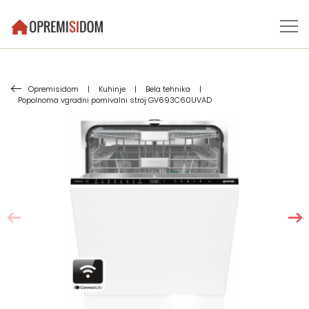
Opremisidom
|
Kuhinje
|
Bela tehnika
|
Popolnoma vgradni pomivalni stroj GV693C60UVAD