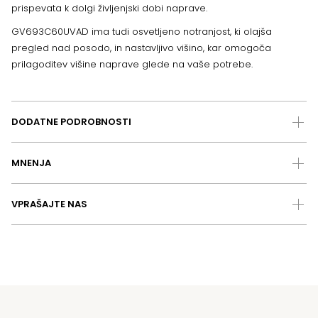
prispevata k dolgi življenjski dobi naprave.
GV693C60UVAD ima tudi osvetljeno notranjost, ki olajša
pregled nad posodo, in nastavljivo višino, kar omogoča
prilagoditev višine naprave glede na vaše potrebe.
DODATNE PODROBNOSTI
MNENJA
VPRAŠAJTE NAS