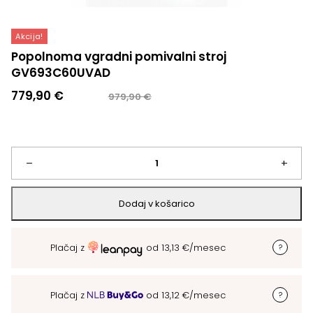
Akcija!
Popolnoma vgradni pomivalni stroj
GV693C60UVAD
Izvirna
Trenutna
779,90
€
979,90
€
cena
cena
je
je:
bila:
779,90 €.
979,90 €.
Popolnoma
–
+
vgradni
Dodaj v košarico
pomivalni
Plačaj z
od
13,13
€
/mesec
stroj
GV693C60UVAD
Plačaj z
od
13,12
€
/mesec
količina