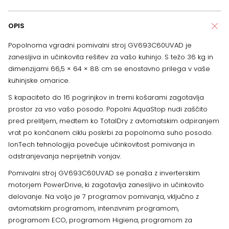
OPIS
Popolnoma vgradni pomivalni stroj GV693C60UVAD je
zanesljiva in učinkovita rešitev za vašo kuhinjo. S težo 36 kg in
dimenzijami 66,5 × 64 × 88 cm se enostavno prilega v vaše
kuhinjske omarice.
S kapaciteto do 16 pogrinjkov in tremi košarami zagotavlja
prostor za vso vašo posodo. Popolni AquaStop nudi zaščito
pred prelitjem, medtem ko TotalDry z avtomatskim odpiranjem
vrat po končanem ciklu poskrbi za popolnoma suho posodo.
IonTech tehnologija povečuje učinkovitost pomivanja in
odstranjevanja neprijetnih vonjav.
Pomivalni stroj GV693C60UVAD se ponaša z inverterskim
motorjem PowerDrive, ki zagotavlja zanesljivo in učinkovito
delovanje. Na voljo je 7 programov pomivanja, vključno z
avtomatskim programom, intenzivnim programom,
programom ECO, programom Higiena, programom za