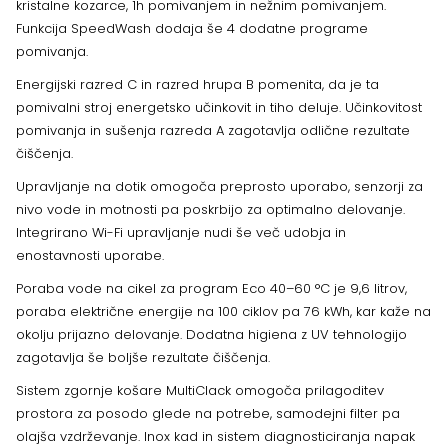
kristalne kozarce, 1h pomivanjem in nežnim pomivanjem.
Funkcija SpeedWash dodaja še 4 dodatne programe
pomivanja.
Energijski razred C in razred hrupa B pomenita, da je ta
pomivalni stroj energetsko učinkovit in tiho deluje. Učinkovitost
pomivanja in sušenja razreda A zagotavlja odlične rezultate
čiščenja.
Upravljanje na dotik omogoča preprosto uporabo, senzorji za
nivo vode in motnosti pa poskrbijo za optimalno delovanje.
Integrirano Wi-Fi upravljanje nudi še več udobja in
enostavnosti uporabe.
Poraba vode na cikel za program Eco 40–60 °C je 9,6 litrov,
poraba električne energije na 100 ciklov pa 76 kWh, kar kaže na
okolju prijazno delovanje. Dodatna higiena z UV tehnologijo
zagotavlja še boljše rezultate čiščenja.
Sistem zgornje košare MultiClack omogoča prilagoditev
prostora za posodo glede na potrebe, samodejni filter pa
olajša vzdrževanje. Inox kad in sistem diagnosticiranja napak