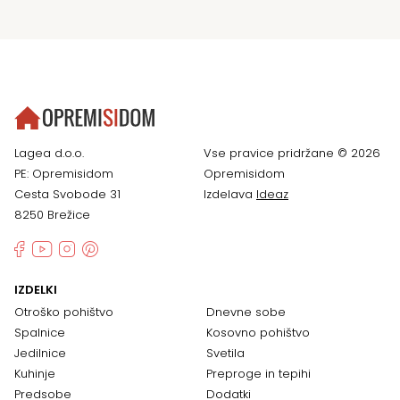
Lagea d.o.o.
Vse pravice pridržane © 2026
PE: Opremisidom
Opremisidom
Cesta Svobode 31
Izdelava
Ideaz
8250 Brežice
IZDELKI
Otroško pohištvo
Dnevne sobe
Spalnice
Kosovno pohištvo
Jedilnice
Svetila
Kuhinje
Preproge in tepihi
Predsobe
Dodatki