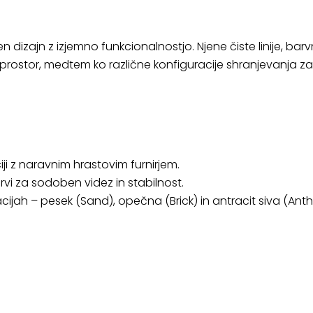
zajn z izjemno funkcionalnostjo. Njene čiste linije, barvn
k prostor, medtem ko različne konfiguracije shranjevanja z
ji z naravnim hrastovim furnirjem.
vi za sodoben videz in stabilnost.
cijah – pesek (Sand), opečna (Brick) in antracit siva (Anth