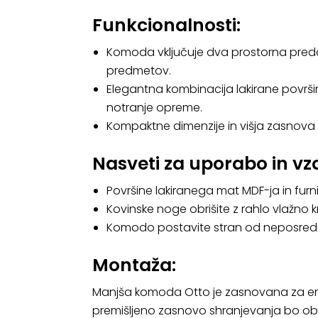
Funkcionalnosti:
Komoda vključuje dva prostorna predal
predmetov.
Elegantna kombinacija lakirane površine
notranje opreme.
Kompaktne dimenzije in višja zasnova
Nasveti za uporabo in vz
Površine lakiranega mat MDF-ja in furn
Kovinske noge obrišite z rahlo vlažno k
Komodo postavite stran od neposredne 
Montaža:
Manjša komoda Otto je zasnovana za enos
premišljeno zasnovo shranjevanja bo obog