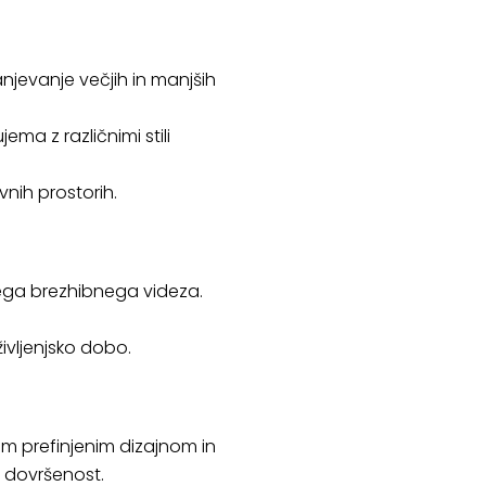
njevanje večjih in manjših
ma z različnimi stili
nih prostorih.
ovega brezhibnega videza.
ivljenjsko dobo.
m prefinjenim dizajnom in
o dovršenost.