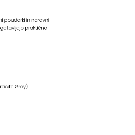
i poudarki in naravni
agotavljajo praktično
racite Grey).