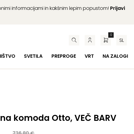
abnimi informacijami in kakšnim lepim popustom!
Prijavi
0
SL
HIŠTVO
SVETILA
PREPROGE
VRT
NA ZALOGI
na komoda Otto, VEČ BARV
a
736,80
€