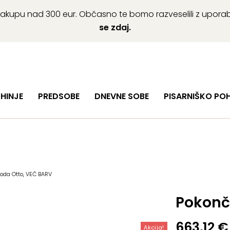
ob nakupu nad 300 eur. Občasno te bomo razveselili z upor
se zdaj.
HINJE
PREDSOBE
DNEVNE SOBE
PISARNIŠKO PO
da Otto, VEČ BARV
Pokonč
Izvirna
Trenutn
663,12
€
Akcija!