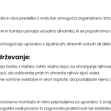
a in dva predelka z vrati, kar omogoča organizirano shra
 in furnirja ustvarja vizualno dinamiko, ki se popolnoma uje
 omogočajo uporabo v spalnicah, dnevnih sobah ali delov
drževanje:
irja čistite z mehko, rahlo vlažno krpo za ohranjanje njih
rpo, da odstranite prah in ohranite njihov sijoč videz.
sončne svetlobe in virov toplote, da podaljšate njeno ž
tavno montažo in hitro pripravljena za uporabo. S svoji
atila vsak prostor in zagotovila praktičnost ter estetsk