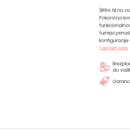
ŠIFRA:
Ni na vo
Pokončna kom
funkcionalnost
furnirja prin
konfiguracije
Celoten opis
Brezpl
do vaši
Garanci