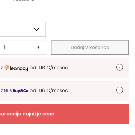
.
.
+
Dodaj v košarico
 z
od
11,18
€
/mesec
 z
od
11,16
€
/mesec
arancija najnižje cene