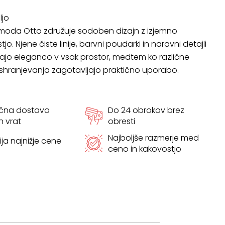
ljo
oda Otto združuje sodoben dizajn z izjemno
jo. Njene čiste linije, barvni poudarki in naravni detajli
ašajo eleganco v vsak prostor, medtem ko različne
 shranjevanja zagotavljajo praktično uporabo.
ačna dostava
Do 24 obrokov brez
h vrat
obresti
Najboljše razmerje med
ja najnižje cene
ceno in kakovostjo