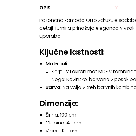
OPIS
Pokončna komoda Otto združuje sodoben di
detajli furnirja prinašajo eleganco v vsa
uporabo.
Ključne lastnosti:
Materiali
:
Korpus: Lakiran mat MDF v kombinaci
Noge: Kovinske, barvane v pesek bar
Barva
: Na voljo v treh barvnih kombina
Dimenzije:
Širina: 100 cm
Globina: 40 cm
Višina: 120 cm