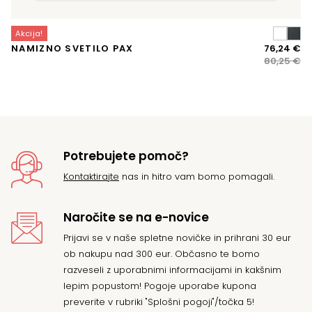
Akcija!
A
Iz
Tr
NAMIZNO SVETILO PAX
76,24
€
K
ce
ce
80,25
€
je
je:
bil
76
80
Potrebujete pomoč?
Kontaktirajte
nas in hitro vam bomo pomagali.
Naročite se na e-novice
Prijavi se v naše spletne novičke in prihrani 30 eur
ob nakupu nad 300 eur. Občasno te bomo
razveseli z uporabnimi informacijami in kakšnim
lepim popustom! Pogoje uporabe kupona
preverite v rubriki "Splošni pogoji"/točka 5!