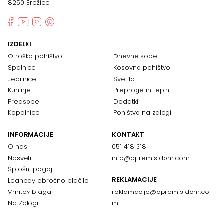
8250 Brežice
IZDELKI
Otroško pohištvo
Dnevne sobe
Spalnice
Kosovno pohištvo
Jedilnice
Svetila
Kuhinje
Preproge in tepihi
Predsobe
Dodatki
Kopalnice
Pohištvo na zalogi
INFORMACIJE
KONTAKT
O nas
051 418 318
Nasveti
info@opremisidom.com
Splošni pogoji
REKLAMACIJE
Leanpay obročno plačilo
Vrnitev blaga
reklamacije@
opremisidom.co
Na Zalogi
m