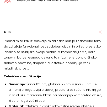
OPIS
Pisalna miza Pax iz kolekcije mladinskih sob je zasnovana tako,
da združuje funkcionalnost, sodoben dizajn in prijetno estetiko,
idealno za študijsko okolje mladih. V kombinaciji sivih, belih
tonov in barve lesnega dekorja ta miza ne le ponuja široko
delovno površino, ampak tudi estetsko dopolnjuje vsak
mladinski prostor.
Tehnične specifikacije:
Dimenzije:
Širina 120 cm, globina 55 cm, višina 75 cm. Te
dimenzije zagotavljajo dovolj prostora za računalnik, knjige
in študijske materiale, hkrati pa ohranjajo kompaktno obliko,
ki se prilega večini sob.
Material:
Izdelava iz visokokakovostne iverne plošče z