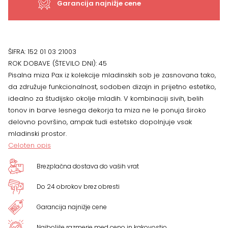
Garancija najnižje cene
ŠIFRA:
152 01 03 21003
ROK DOBAVE (ŠTEVILO DNI):
45
Pisalna miza Pax iz kolekcije mladinskih sob je zasnovana tako,
da združuje funkcionalnost, sodoben dizajn in prijetno estetiko,
idealno za študijsko okolje mladih. V kombinaciji sivih, belih
tonov in barve lesnega dekorja ta miza ne le ponuja široko
delovno površino, ampak tudi estetsko dopolnjuje vsak
mladinski prostor.
Celoten opis
Brezplačna dostava do vaših vrat
Do 24 obrokov brez obresti
Garancija najnižje cene
Najboljše razmerje med ceno in kakovostjo