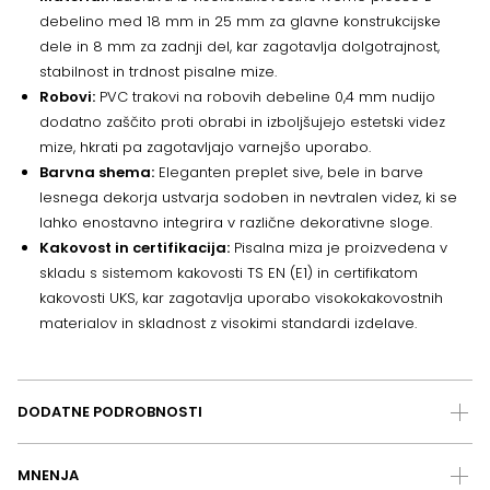
debelino med 18 mm in 25 mm za glavne konstrukcijske
dele in 8 mm za zadnji del, kar zagotavlja dolgotrajnost,
stabilnost in trdnost pisalne mize.
Robovi:
PVC trakovi na robovih debeline 0,4 mm nudijo
dodatno zaščito proti obrabi in izboljšujejo estetski videz
mize, hkrati pa zagotavljajo varnejšo uporabo.
Barvna shema:
Eleganten preplet sive, bele in barve
lesnega dekorja ustvarja sodoben in nevtralen videz, ki se
lahko enostavno integrira v različne dekorativne sloge.
Kakovost in certifikacija:
Pisalna miza je proizvedena v
skladu s sistemom kakovosti TS EN (E1) in certifikatom
kakovosti UKS, kar zagotavlja uporabo visokokakovostnih
materialov in skladnost z visokimi standardi izdelave.
DODATNE PODROBNOSTI
MNENJA