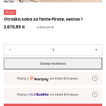
Akcija!
Otroška soba za fante Pirate, sestav 1
Izvirna
Trenutna
2.670,85
€
2.890,25
€
cena
cena
je
je:
bila:
2.670,85 €.
2.890,25 €.
Otroška
–
+
soba
Dodaj v košarico
za
Plačaj z
od
43,54
€
/mesec
fante
Pirate,
Plačaj z
od
44,94
€
/mesec
sestav