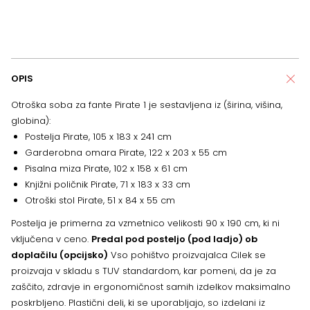
OPIS
Otroška soba za fante Pirate 1 je sestavljena iz (širina, višina,
globina):
Postelja Pirate, 105 x 183 x 241 cm
Garderobna omara Pirate, 122 x 203 x 55 cm
Pisalna miza Pirate, 102 x 158 x 61 cm
Knjižni poličnik Pirate, 71 x 183 x 33 cm
Otroški stol Pirate, 51 x 84 x 55 cm
Postelja je primerna za vzmetnico velikosti 90 x 190 cm, ki ni
vključena v ceno.
Predal pod posteljo (pod ladjo) ob
doplačilu (opcijsko)
Vso pohištvo proizvajalca Cilek se
proizvaja v skladu s TUV standardom, kar pomeni, da je za
zaščito, zdravje in ergonomičnost samih izdelkov maksimalno
poskrbljeno. Plastični deli, ki se uporabljajo, so izdelani iz