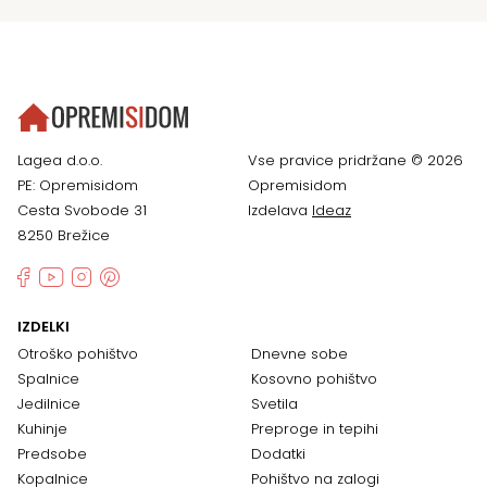
Lagea d.o.o.
Vse pravice pridržane © 2026
PE: Opremisidom
Opremisidom
Cesta Svobode 31
Izdelava
Ideaz
8250 Brežice
IZDELKI
Otroško pohištvo
Dnevne sobe
Spalnice
Kosovno pohištvo
Jedilnice
Svetila
Kuhinje
Preproge in tepihi
Predsobe
Dodatki
Kopalnice
Pohištvo na zalogi