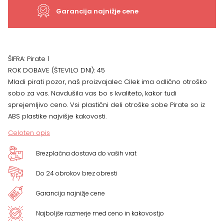
1
Garancija najnižje cene
količina
ŠIFRA:
Pirate 1
ROK DOBAVE (ŠTEVILO DNI):
45
Mladi pirati pozor, naš proizvajalec Cilek ima odlično otroško
sobo za vas. Navdušila vas bo s kvaliteto, kakor tudi
sprejemljivo ceno. Vsi plastični deli otroške sobe Pirate so iz
ABS plastike najvišje kakovosti.
Celoten opis
Brezplačna dostava do vaših vrat
Do 24 obrokov brez obresti
Garancija najnižje cene
Najboljše razmerje med ceno in kakovostjo