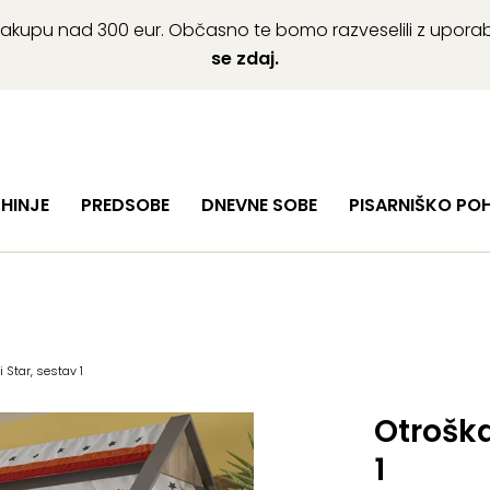
ob nakupu nad 300 eur. Občasno te bomo razveselili z upor
se zdaj.
HINJE
PREDSOBE
DNEVNE SOBE
PISARNIŠKO PO
Star, sestav 1
Otroška
1