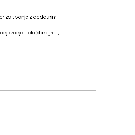
stor za spanje z dodatnim
njevanje oblačil in igrač,