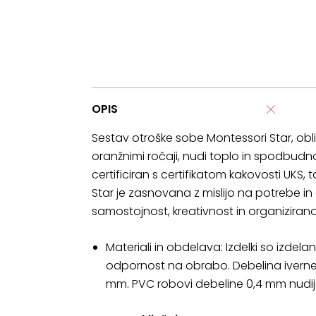
OPIS
Sestav otroške sobe Montessori Star, obl
oranžnimi ročaji, nudi toplo in spodbudno
certificiran s certifikatom kakovosti UKS,
Star je zasnovana z mislijo na potrebe in
samostojnost, kreativnost in organizirano
Materiali in obdelava: Izdelki so izdel
odpornost na obrabo. Debelina iverne
mm. PVC robovi debeline 0,4 mm nudij