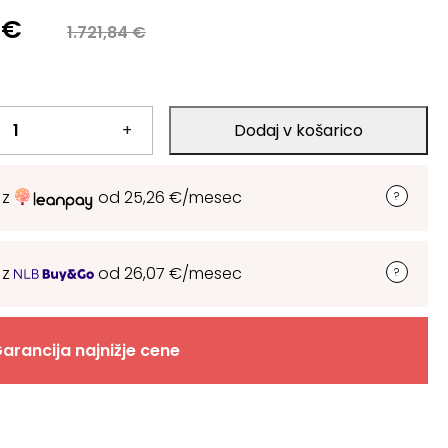
a
5
€
1.721,84
€
 €.
+
Dodaj v košarico
€.
 z
od
25,26
€
/mesec
 z
od
26,07
€
/mesec
arancija najnižje cene