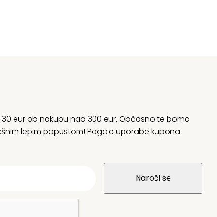
06,89 €.
14
rani 30 eur ob nakupu nad 300 eur. Občasno te bomo
 kakšnim lepim popustom! Pogoje uporabe kupona