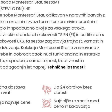
 soba Montessori Star, sestav 1
ŠTEVILO DNI):
45
e sobe Montessori Star, oblikovan v naravnih barvah z
 in okrasnimi zvezdicami ter zanimivimi oranžnimi
toplo in spodbudno okolje za vsakega otroka.
visokih standardih kakovosti TS EN (E1) in certificiran s
akovosti UKS, ta sestav zagotavlja trajnost, varnost in
rževanje. Kolekcija Montessori Star je zasnovana z
rebe in dobrobit otrok, nudi funkcionalno in estetsko
lje, ki spodbuja samostojnost, kreativnost in
t od zgodnjih let naprej.
Tehnične lastnosti:
ačna dostava
Do 24 obrokov brez
h vrat
obresti
Najboljše razmerje med
ja najnižje cene
ceno in kakovostjo