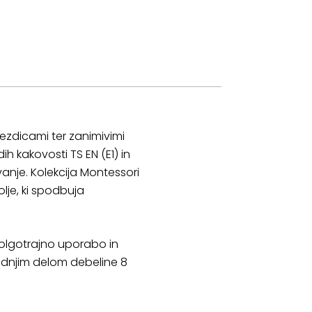
ezdicami ter zanimivimi
h kakovosti TS EN (E1) in
vanje. Kolekcija Montessori
lje, ki spodbuja
 dolgotrajno uporabo in
adnjim delom debeline 8