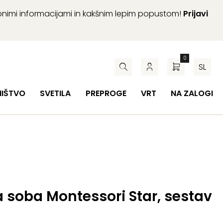
abnimi informacijami in kakšnim lepim popustom!
Prijavi
0
SL
HIŠTVO
SVETILA
PREPROGE
VRT
NA ZALOGI
 soba Montessori Star, sestav