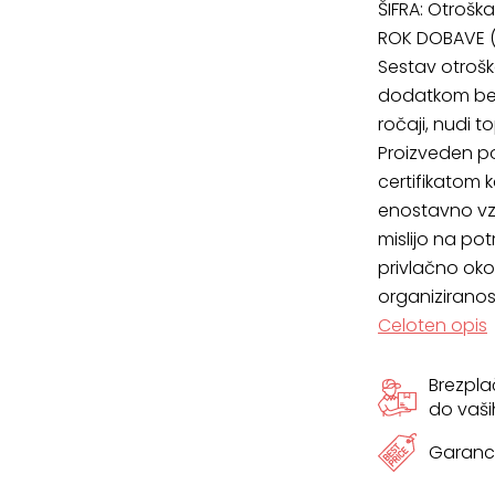
ŠIFRA:
Otroška
ROK DOBAVE (
Sestav otrošk
dodatkom bele
ročaji, nudi 
Proizveden po 
certifikatom k
enostavno vzd
mislijo na pot
privlačno oko
organiziranos
Celoten opis
Brezpl
do vaši
Garanci