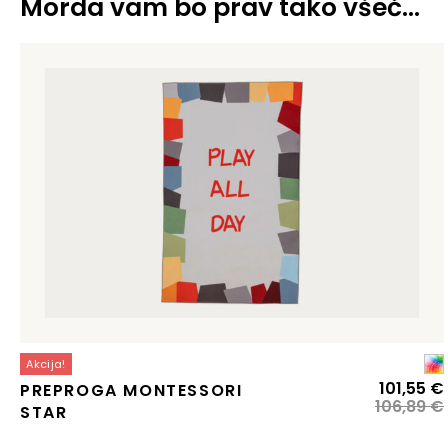
Morda vam bo prav tako všeč…
Akcija!
101,55
€
PREPROGA MONTESSORI
106,89
€
STAR
j