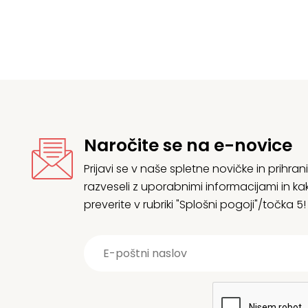
106,89 €.
1
Naročite se na e-novice
Prijavi se v naše spletne novičke in prih
razveseli z uporabnimi informacijami in
preverite v rubriki "Splošni pogoji"/točka 5!