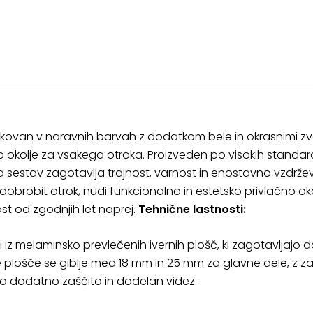
ikovan v naravnih barvah z dodatkom bele in okrasnimi zv
 okolje za vsakega otroka. Proizveden po visokih standardi
 ta sestav zagotavlja trajnost, varnost in enostavno vzdrže
 dobrobit otrok, nudi funkcionalno in estetsko privlačno oko
st od zgodnjih let naprej.
Tehnične lastnosti:
ani iz melaminsko prevlečenih ivernih plošč, ki zagotavljajo
 plošče se giblje med 18 mm in 25 mm za glavne dele, z z
o dodatno zaščito in dodelan videz.