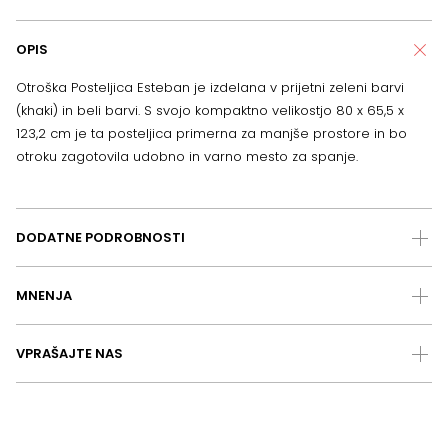
OPIS
Otroška Posteljica Esteban je izdelana v prijetni zeleni barvi
(khaki) in beli barvi. S svojo kompaktno velikostjo 80 x 65,5 x
123,2 cm je ta posteljica primerna za manjše prostore in bo
otroku zagotovila udobno in varno mesto za spanje.
DODATNE PODROBNOSTI
MNENJA
VPRAŠAJTE NAS