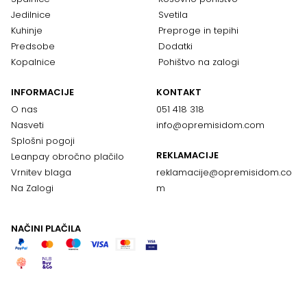
Jedilnice
Svetila
Kuhinje
Preproge in tepihi
Predsobe
Dodatki
Kopalnice
Pohištvo na zalogi
INFORMACIJE
KONTAKT
O nas
051 418 318
Nasveti
info@opremisidom.com
Splošni pogoji
REKLAMACIJE
Leanpay obročno plačilo
Vrnitev blaga
reklamacije@
opremisidom.co
Na Zalogi
m
NAČINI PLAČILA