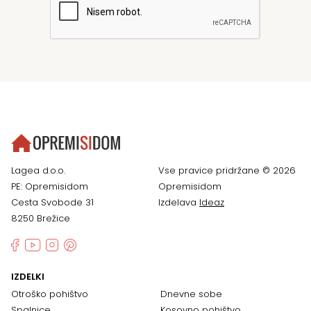
Lagea d.o.o.
Vse pravice pridržane © 2026
PE: Opremisidom
Opremisidom
Cesta Svobode 31
Izdelava
Ideaz
8250 Brežice
IZDELKI
Otroško pohištvo
Dnevne sobe
Spalnice
Kosovno pohištvo