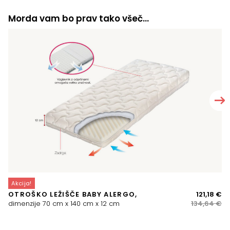
Morda vam bo prav tako všeč…
Akcija!
A
Iz
Tr
OTROŠKO LEŽIŠČE BABY ALERGO,
121,18
€
B
ce
ce
dimenzije 70 cm x 140 cm x 12 cm
134,64
€
VE
je
je:
bil
121