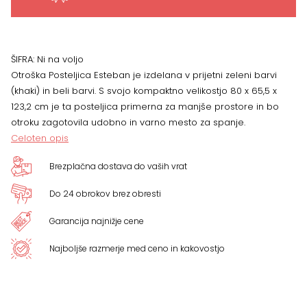
ŠIFRA:
Ni na voljo
Otroška Posteljica Esteban je izdelana v prijetni zeleni barvi
(khaki) in beli barvi. S svojo kompaktno velikostjo 80 x 65,5 x
123,2 cm je ta posteljica primerna za manjše prostore in bo
otroku zagotovila udobno in varno mesto za spanje.
Celoten opis
Brezplačna dostava do vaših vrat
Do 24 obrokov brez obresti
Garancija najnižje cene
Najboljše razmerje med ceno in kakovostjo