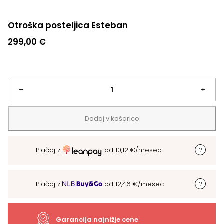
Otroška posteljica Esteban
299,00
€
Otroška
–
+
posteljica
Dodaj v košarico
Esteban
Plačaj z
od
10,12
€
/mesec
količina
Plačaj z
od
12,46
€
/mesec
Garancija najnižje cene