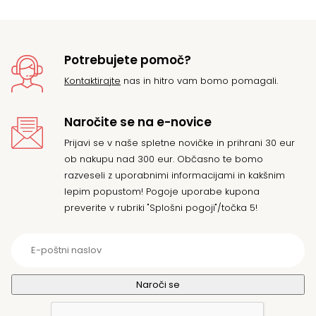
13
Potrebujete pomoč?
Kontaktirajte
nas in hitro vam bomo pomagali.
Naročite se na e-novice
Prijavi se v naše spletne novičke in prihrani 30 eur
ob nakupu nad 300 eur. Občasno te bomo
razveseli z uporabnimi informacijami in kakšnim
lepim popustom! Pogoje uporabe kupona
preverite v rubriki "Splošni pogoji"/točka 5!