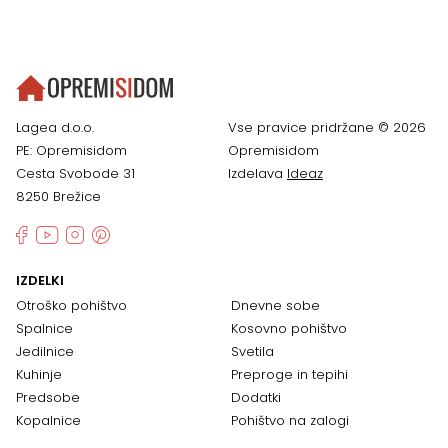
Lagea d.o.o.
Vse pravice pridržane © 2026
PE: Opremisidom
Opremisidom
Cesta Svobode 31
Izdelava
Ideaz
8250 Brežice
IZDELKI
Otroško pohištvo
Dnevne sobe
Spalnice
Kosovno pohištvo
Jedilnice
Svetila
Kuhinje
Preproge in tepihi
Predsobe
Dodatki
Kopalnice
Pohištvo na zalogi