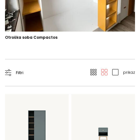
Otroška soba Compactos
Om
Om
prikaz
Filtri