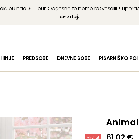
ob nakupu nad 300 eur. Občasno te bomo razveselili z upor
se zdaj.
HINJE
PREDSOBE
DNEVNE SOBE
PISARNIŠKO PO
Animal
Izvirna
Trenutn
61,02
€
Akcija!