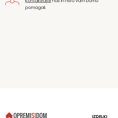
Kontaktirajte
nas in hitro vam bomo
pomagali.
IZDELKI