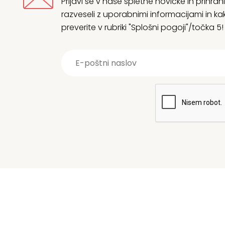
Prijavi se v naše spletne novičke in prih
razveseli z uporabnimi informacijami in
preverite v rubriki "Splošni pogoji"/točka 5!