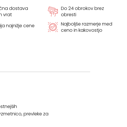
ačna dostava
Do 24 obrokov brez
h vrat
obresti
Najboljše razmerje med
ja najnižje cene
ceno in kakovostjo
stnejših
 vzmetnico, prevleke za