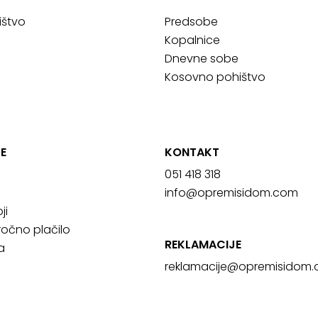
ištvo
Predsobe
Kopalnice
Dnevne sobe
Kosovno pohištvo
E
KONTAKT
051 418 318
info@opremisidom.com
ji
očno plačilo
REKLAMACIJE
a
reklamacije@
opremisidom