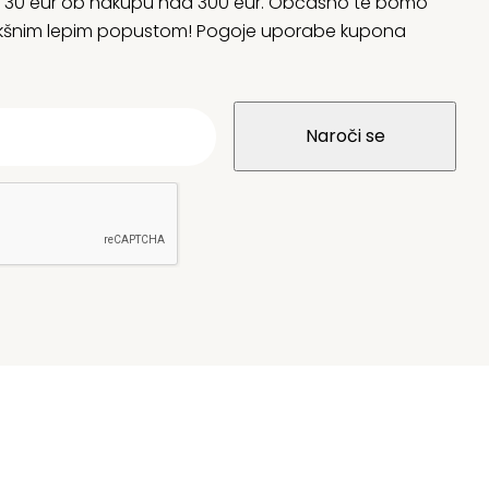
rani 30 eur ob nakupu nad 300 eur. Občasno te bomo
 kakšnim lepim popustom! Pogoje uporabe kupona