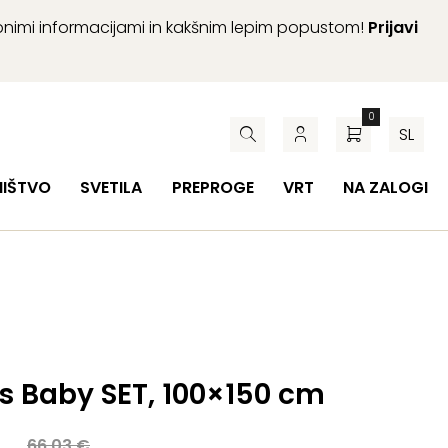
abnimi informacijami in kakšnim lepim popustom!
Prijavi
0
SL
HIŠTVO
SVETILA
PREPROGE
VRT
NA ZALOGI
s Baby SET, 100×150 cm
a
66,03
€