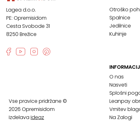
Otroško poh
Lagea d.o.o.
Spalnice
PE: Opremisidom
Jedilnice
Cesta Svobode 31
Kuhinje
8250 Brežice
INFORMACIJ
O nas
Nasveti
Splošni pogo
Vse pravice pridržane ©
Leanpay obr
2026 Opremisidom
Vrnitev blag
Izdelava
Ideaz
Na Zalogi