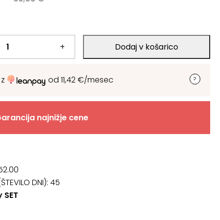
+
Dodaj v košarico
 z
od
11,42
€
/mesec
arancija najnižje cene
52.00
ŠTEVILO DNI):
45
y SET