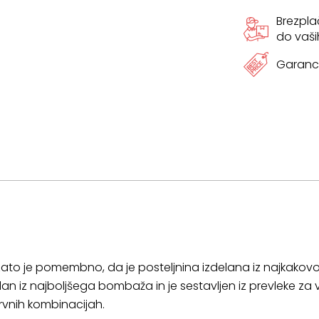
Brezpl
do vaši
Garanci
to je pomembno, da je posteljnina izdelana iz najkakovo
an iz najboljšega bombaža in je sestavljen iz prevleke za
arvnih kombinacijah.