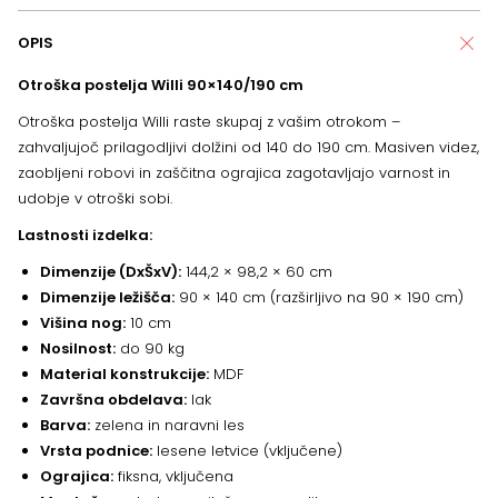
OPIS
Otroška postelja Willi 90×140/190 cm
Otroška postelja Willi raste skupaj z vašim otrokom –
zahvaljujoč prilagodljivi dolžini od 140 do 190 cm. Masiven videz,
zaobljeni robovi in zaščitna ograjica zagotavljajo varnost in
udobje v otroški sobi.
Lastnosti izdelka:
Dimenzije (DxŠxV):
144,2 × 98,2 × 60 cm
Dimenzije ležišča:
90 × 140 cm (razširljivo na 90 × 190 cm)
Višina nog:
10 cm
Nosilnost:
do 90 kg
Material konstrukcije:
MDF
Završna obdelava:
lak
Barva:
zelena in naravni les
Vrsta podnice:
lesene letvice (vključene)
Ograjica:
fiksna, vključena