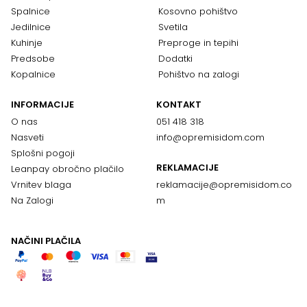
Spalnice
Kosovno pohištvo
Jedilnice
Svetila
Kuhinje
Preproge in tepihi
Predsobe
Dodatki
Kopalnice
Pohištvo na zalogi
INFORMACIJE
KONTAKT
O nas
051 418 318
Nasveti
info@opremisidom.com
Splošni pogoji
REKLAMACIJE
Leanpay obročno plačilo
Vrnitev blaga
reklamacije@
opremisidom.co
Na Zalogi
m
NAČINI PLAČILA