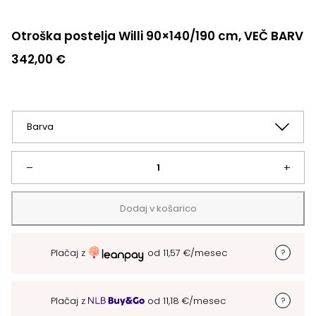
Otroška postelja Willi 90×140/190 cm, VEČ BARV
342,00
€
Otroška
–
+
postelja
Dodaj v košarico
Willi
Plačaj z
od
11,57
€
/mesec
90x140/190
cm,
Plačaj z
od
11,18
€
/mesec