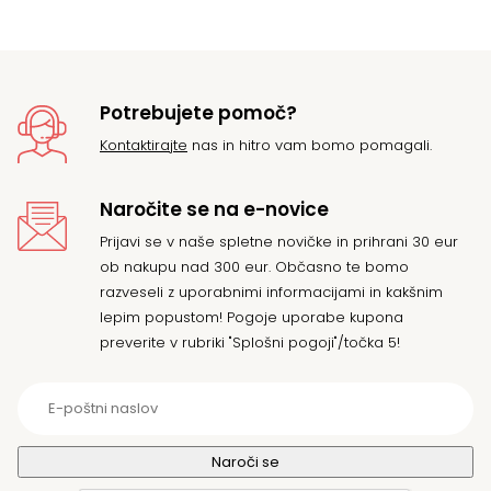
62
Potrebujete pomoč?
Kontaktirajte
nas in hitro vam bomo pomagali.
Naročite se na e-novice
Prijavi se v naše spletne novičke in prihrani 30 eur
ob nakupu nad 300 eur. Občasno te bomo
razveseli z uporabnimi informacijami in kakšnim
lepim popustom! Pogoje uporabe kupona
preverite v rubriki "Splošni pogoji"/točka 5!