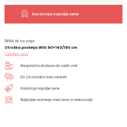
VEČ
BARV
Garancija najnižje cene
količina
ŠIFRA:
Ni na voljo
Otroška postelja Willi 90×140/190 cm
Celoten opis
Brezplačna dostava do vaših vrat
Do 24 obrokov brez obresti
Garancija najnižje cene
Najboljše razmerje med ceno in kakovostjo