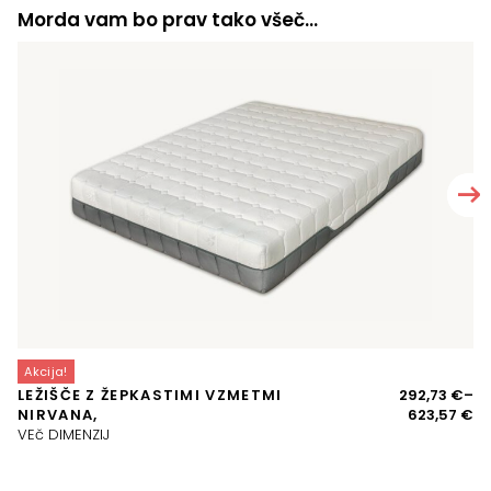
Morda vam bo prav tako všeč…
Akcija!
A
Ce
LEŽIŠČE Z ŽEPKASTIMI VZMETMI
292,73
€
–
V
ra
NIRVANA,
623,57
€
VE
o
VEč DIMENZIJ
29
d