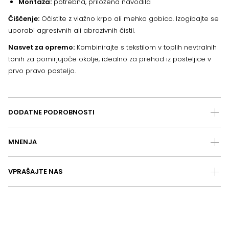
Montaža:
potrebna, priložena navodila
Čiščenje:
Očistite z vlažno krpo ali mehko gobico. Izogibajte se
uporabi agresivnih ali abrazivnih čistil.
Nasvet za opremo:
Kombinirajte s tekstilom v toplih nevtralnih
tonih za pomirjujoče okolje, idealno za prehod iz posteljice v
prvo pravo posteljo.
DODATNE PODROBNOSTI
MNENJA
VPRAŠAJTE NAS