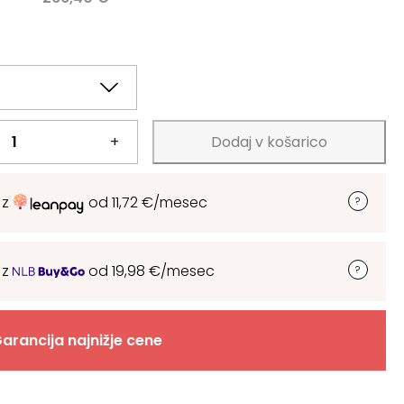
.
.
+
Dodaj v košarico
 z
od
11,72
€
/mesec
 z
od
19,98
€
/mesec
arancija najnižje cene