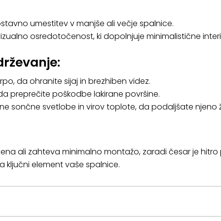
avno umestitev v manjše ali večje spalnice.
izualno osredotočenost, ki dopolnjuje minimalistične interi
drževanje:
rpo, da ohranite sijaj in brezhiben videz.
, da preprečite poškodbe lakirane površine.
 sončne svetlobe in virov toplote, da podaljšate njeno ž
ena ali zahteva minimalno montažo, zaradi česar je hitro 
 ključni element vaše spalnice.