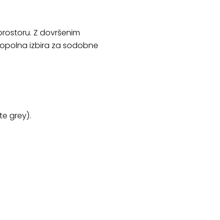
prostoru. Z dovršenim
e popolna izbira za sodobne
te grey).