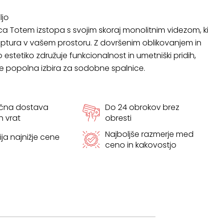
ljo
 Totem izstopa s svojim skoraj monolitnim videzom, ki
ulptura v vašem prostoru. Z dovršenim oblikovanjem in
 estetiko združuje funkcionalnost in umetniški pridih,
je popolna izbira za sodobne spalnice.
ačna dostava
Do 24 obrokov brez
h vrat
obresti
Najboljše razmerje med
ja najnižje cene
ceno in kakovostjo