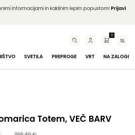
abnimi informacijami in kakšnim lepim popustom!
Prijavi
0
SL
HIŠTVO
SVETILA
PREPROGE
VRT
NA ZALOGI
omarica Totem, VEČ BARV
a
€
266,40
€