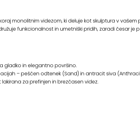
raj monolitnim videzom, ki deluje kot skulptura v vašem 
družuje funkcionalnost in umetniški pridih, zaradi česar j
lja gladko in elegantno površino.
acijah – peščen odtenek (Sand) in antracit siva (Anthraci
lakirana za prefinjen in brezčasen videz.