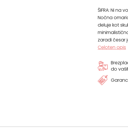
ŠIFRA:
Ni na vo
Nočna omarica
deluje kot sk
minimalistično
zaradi česar 
Celoten opis
Brezpl
do vaši
Garanci