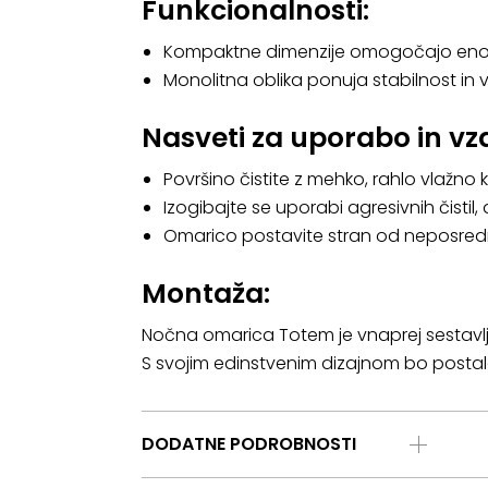
Funkcionalnosti:
Kompaktne dimenzije omogočajo enost
Monolitna oblika ponuja stabilnost in v
Nasveti za uporabo in vz
Površino čistite z mehko, rahlo vlažno k
Izogibajte se uporabi agresivnih čistil
Omarico postavite stran od neposredne
Montaža:
Nočna omarica Totem je vnaprej sestavlj
S svojim edinstvenim dizajnom bo postala
DODATNE PODROBNOSTI