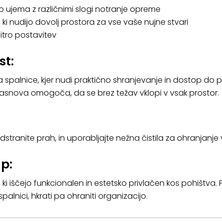
vno ujema z različnimi slogi notranje opreme
, ki nudijo dovolj prostora za vse vaše nujne stvari
tro postavitev
st:
 spalnice, kjer nudi praktično shranjevanje in dostop do p
 zasnova omogoča, da se brez težav vklopi v vsak prostor.
dstranite prah, in uporabljajte nežna čistila za ohranjanje 
p:
ki iščejo funkcionalen in estetsko privlačen kos pohištva. 
palnici, hkrati pa ohraniti organizacijo.