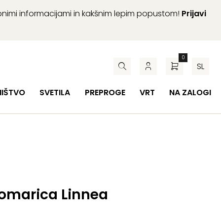
abnimi informacijami in kakšnim lepim popustom!
Prijavi
0
SL
HIŠTVO
SVETILA
PREPROGE
VRT
NA ZALOGI
omarica Linnea