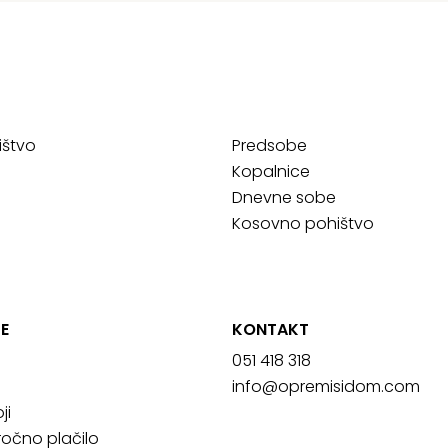
ištvo
Predsobe
Kopalnice
Dnevne sobe
Kosovno pohištvo
E
KONTAKT
051 418 318
info@opremisidom.com
ji
očno plačilo