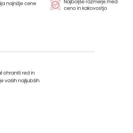
Najboljše razmerje med
ja najnižje cene
ceno in kakovostjo
 ohraniti red in
e vaših najljubših