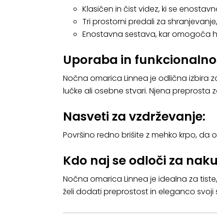
Klasičen in čist videz, ki se enosta
Tri prostorni predali za shranjevanje
Enostavna sestava, kar omogoča hi
Uporaba in funkcionalno
Nočna omarica Linnea je odlična izbira za
lučke ali osebne stvari. Njena preprosta
Nasveti za vzdrževanje:
Površino redno brišite z mehko krpo, da o
Kdo naj se odloči za naku
Nočna omarica Linnea je idealna za tiste, 
želi dodati preprostost in eleganco svoji s