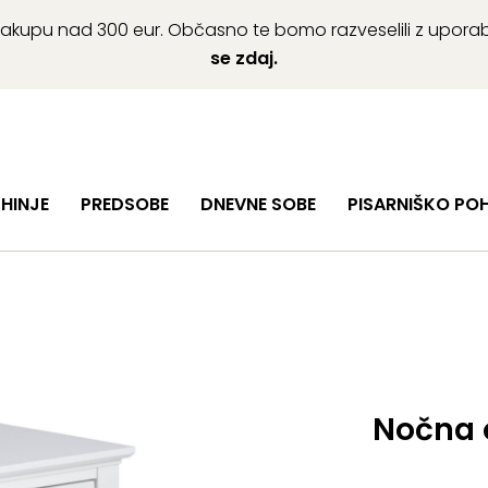
ob nakupu nad 300 eur. Občasno te bomo razveselili z upor
se zdaj.
HINJE
PREDSOBE
DNEVNE SOBE
PISARNIŠKO PO
Nočna 