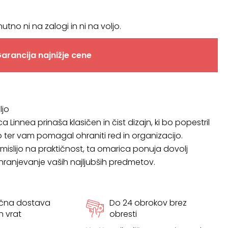
nutno ni na zalogi in ni na voljo.
arancija najnižje cene
ljo
Linnea prinaša klasičen in čist dizajn, ki bo popestril
 ter vam pomagal ohraniti red in organizacijo.
islijo na praktičnost, ta omarica ponuja dovolj
hranjevanje vaših najljubših predmetov.
ačna dostava
Do 24 obrokov brez
h vrat
obresti