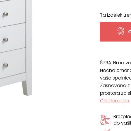
Ta izdelek tre
G
ŠIFRA:
Ni na vo
Nočna omarica 
vašo spalnico
Zasnovana z m
prostora za s
Celoten opis
Brezpl
do vaši