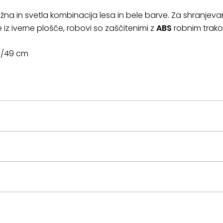
žna in svetla kombinacija lesa in bele barve. Za shranjeva
je iz iverne plošče, robovi so zaščitenimi z
ABS
robnim trak
50/49 cm