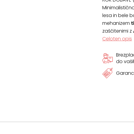
Minimalistič
lesa in bele 
mehanizem
t
zaščitenimi z
Celoten opis
Brezpl
do vaši
Garanci