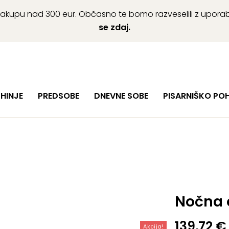
ob nakupu nad 300 eur. Občasno te bomo razveselili z upor
se zdaj.
HINJE
PREDSOBE
DNEVNE SOBE
PISARNIŠKO PO
Nočna 
Izvirna
Trenutn
139,72
€
Akcija!