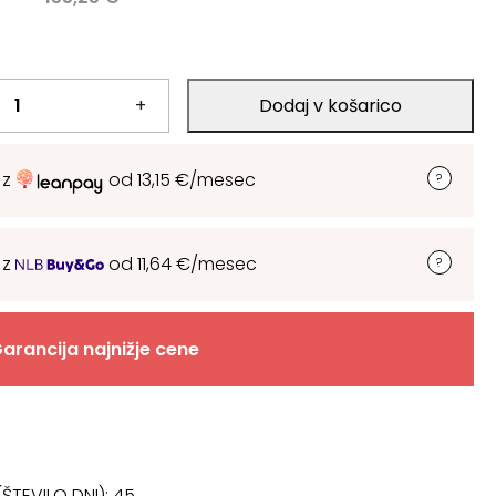
+
Dodaj v košarico
.
 z
od
13,15
€
/mesec
 z
od
11,64
€
/mesec
arancija najnižje cene
ŠTEVILO DNI):
45