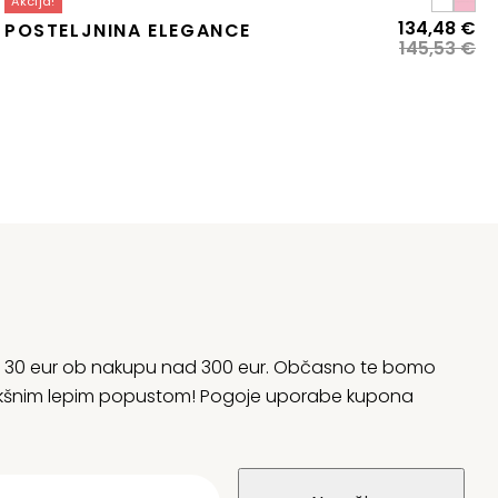
Akcija!
zvirna
renutna
Iz
Tr
134,48
€
POSTELJNINA ELEGANCE
ena
ena
ce
ce
145,53
€
:
je
je:
la:
32,81 €.
bil
13
43,72 €.
14
rani 30 eur ob nakupu nad 300 eur. Občasno te bomo
 kakšnim lepim popustom! Pogoje uporabe kupona