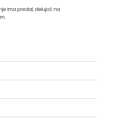
nje ima predal, delujoč na
om.