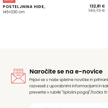
Akcija!
I
T
132,81
€
POSTELJNINA HIDE,
c
c
143,72
€
145×230 cm
je
je
bi
1
1
Naročite se na e-novice
Prijavi se v naše spletne novičke in prih
razveseli z uporabnimi informacijami in
preverite v rubriki "Splošni pogoji"/točka 5!