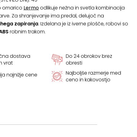
no omarico
Lermo
odlikuje nežna in svetla kombinacija
barve. Za shranjevanje ima predal, delujoč na
ihega
zapiranja
. Izdelana je iz iverne plošče, robovi so
ABS
robnim trakom.
ačna dostava
Do 24 obrokov brez
h vrat
obresti
Najboljše razmerje med
ja najnižje cene
ceno in kakovostjo