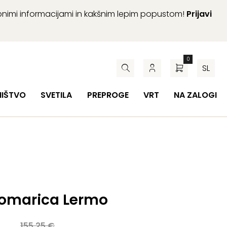
abnimi informacijami in kakšnim lepim popustom!
Prijavi
0
SL
HIŠTVO
SVETILA
PREPROGE
VRT
NA ZALOGI
omarica Lermo
a
155,25
€