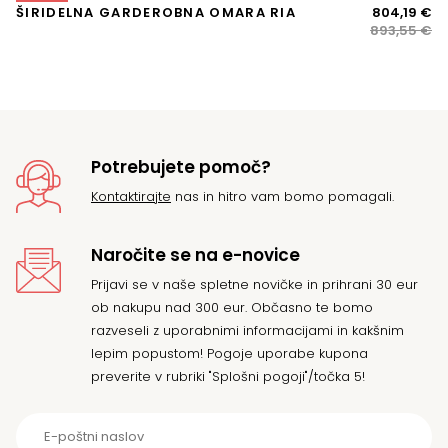
M
Iz
Tr
ŠIRIDELNA GARDEROBNA OMARA RIA
804,19
€
ce
ce
893,55
€
je
je:
bil
80
89
Potrebujete pomoč?
Kontaktirajte
nas in hitro vam bomo pomagali.
Naročite se na e-novice
Prijavi se v naše spletne novičke in prihrani 30 eur
ob nakupu nad 300 eur. Občasno te bomo
razveseli z uporabnimi informacijami in kakšnim
lepim popustom! Pogoje uporabe kupona
preverite v rubriki "Splošni pogoji"/točka 5!