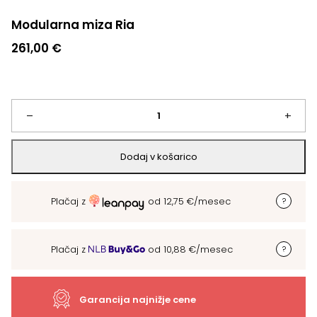
Modularna miza Ria
261,00
€
Modularna
–
+
miza
Dodaj v košarico
Ria
Plačaj z
od
12,75
€
/mesec
količina
Plačaj z
od
10,88
€
/mesec
Garancija najnižje cene