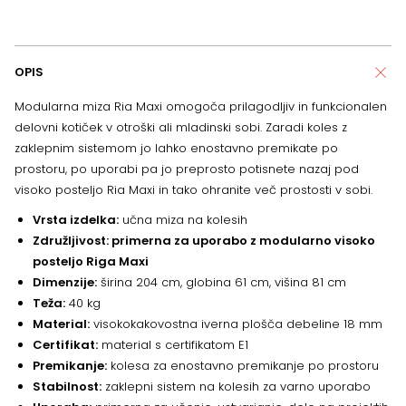
OPIS
Modularna miza Ria Maxi omogoča prilagodljiv in funkcionalen
delovni kotiček v otroški ali mladinski sobi. Zaradi koles z
zaklepnim sistemom jo lahko enostavno premikate po
prostoru, po uporabi pa jo preprosto potisnete nazaj pod
visoko posteljo Ria Maxi in tako ohranite več prostosti v sobi.
Vrsta izdelka:
učna miza na kolesih
Združljivost: primerna za uporabo z modularno visoko
posteljo Riga Maxi
Dimenzije:
širina 204 cm, globina 61 cm, višina 81 cm
Teža:
40 kg
Material:
visokokakovostna iverna plošča debeline 18 mm
Certifikat:
material s certifikatom E1
Premikanje:
kolesa za enostavno premikanje po prostoru
Stabilnost:
zaklepni sistem na kolesih za varno uporabo