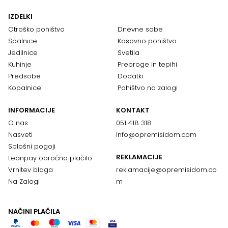
IZDELKI
Otroško pohištvo
Dnevne sobe
Spalnice
Kosovno pohištvo
Jedilnice
Svetila
Kuhinje
Preproge in tepihi
Predsobe
Dodatki
Kopalnice
Pohištvo na zalogi
INFORMACIJE
KONTAKT
O nas
051 418 318
Nasveti
info@opremisidom.com
Splošni pogoji
REKLAMACIJE
Leanpay obročno plačilo
Vrnitev blaga
reklamacije@
opremisidom.co
Na Zalogi
m
NAČINI PLAČILA