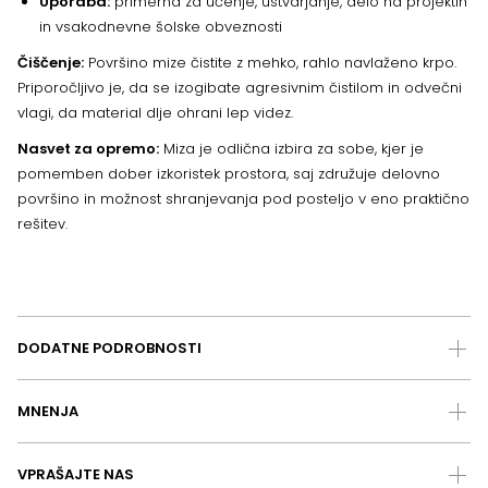
Uporaba:
primerna za učenje, ustvarjanje, delo na projektih
in vsakodnevne šolske obveznosti
Čiščenje:
Površino mize čistite z mehko, rahlo navlaženo krpo.
Priporočljivo je, da se izogibate agresivnim čistilom in odvečni
vlagi, da material dlje ohrani lep videz.
Nasvet za opremo:
Miza je odlična izbira za sobe, kjer je
pomemben dober izkoristek prostora, saj združuje delovno
površino in možnost shranjevanja pod posteljo v eno praktično
rešitev.
DODATNE PODROBNOSTI
MNENJA
VPRAŠAJTE NAS