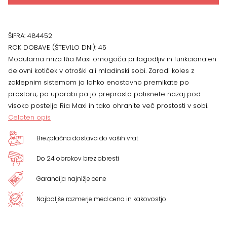
ŠIFRA:
484452
ROK DOBAVE (ŠTEVILO DNI):
45
Modularna miza Ria Maxi omogoča prilagodljiv in funkcionalen
delovni kotiček v otroški ali mladinski sobi. Zaradi koles z
zaklepnim sistemom jo lahko enostavno premikate po
prostoru, po uporabi pa jo preprosto potisnete nazaj pod
visoko posteljo Ria Maxi in tako ohranite več prostosti v sobi.
Celoten opis
Brezplačna dostava do vaših vrat
Do 24 obrokov brez obresti
Garancija najnižje cene
Najboljše razmerje med ceno in kakovostjo