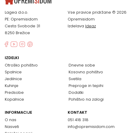
Lagea d.o.o.
Vse pravice pridržane © 2026
PE: Opremisidom
Opremisidom
Cesta Svobode 31
Izdelava
Ideaz
8250 Brežice
IZDELKI
Otroško pohištvo
Dnevne sobe
Spalnice
Kosovno pohištvo
Jedilnice
Svetila
Kuhinje
Preproge in tepihi
Predsobe
Dodatki
Kopalnice
Pohištvo na zalogi
INFORMACIJE
KONTAKT
O nas
051 418 318
Nasveti
info@opremisidom.com