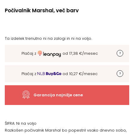
Počivalnik Marshal, več barv
Ta izdelek trenutno ni na zalogi in ni na voljo.
Plačaj z
od
17,38
€
/mesec
Plačaj z
od
10,27
€
/mesec
Garancija najnižje cene
ŠIFRA:
Ni na voljo
Razkošen počivalnik Marshal bo popestril vsako dnevno sobo,