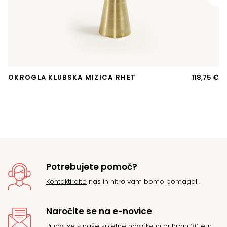
OKROGLA KLUBSKA MIZICA RHET
118,75
€
A
T
si
Potrebujete pomoč?
Kontaktirajte
nas in hitro vam bomo pomagali.
Naročite se na e-novice
Prijavi se v naše spletne novičke in prihrani 30 eur