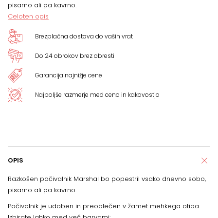
pisarno ali pa kavrno.
Celoten opis
Brezplačna dostava do vaših vrat
Do 24 obrokov brez obresti
Garancija najnižje cene
Najboljše razmerje med ceno in kakovostjo
OPIS
Razkošen počivalnik Marshal bo popestril vsako dnevno sobo,
pisarno ali pa kavrno.
Počivalnik je udoben in preoblečen v žamet mehkega otipa.
Izbirate lahko med več barvami: