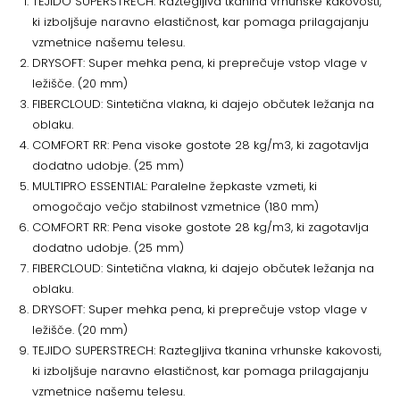
TEJIDO SUPERSTRECH: Raztegljiva tkanina vrhunske kakovosti,
ki izboljšuje naravno elastičnost, kar pomaga prilagajanju
vzmetnice našemu telesu.
DRYSOFT: Super mehka pena, ki preprečuje vstop vlage v
ležišče. (20 mm)
FIBERCLOUD: Sintetična vlakna, ki dajejo občutek ležanja na
oblaku.
COMFORT RR: Pena visoke gostote 28 kg/m3, ki zagotavlja
dodatno udobje. (25 mm)
MULTIPRO ESSENTIAL: Paralelne žepkaste vzmeti, ki
omogočajo večjo stabilnost vzmetnice (180 mm)
COMFORT RR: Pena visoke gostote 28 kg/m3, ki zagotavlja
dodatno udobje. (25 mm)
FIBERCLOUD: Sintetična vlakna, ki dajejo občutek ležanja na
oblaku.
DRYSOFT: Super mehka pena, ki preprečuje vstop vlage v
ležišče. (20 mm)
TEJIDO SUPERSTRECH: Raztegljiva tkanina vrhunske kakovosti,
ki izboljšuje naravno elastičnost, kar pomaga prilagajanju
vzmetnice našemu telesu.