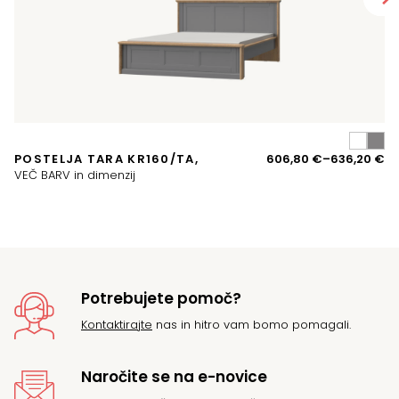
A
Ce
POSTELJA TARA KR160/TA,
606,80
€
–
636,20
€
O
ra
VEČ BARV in dimenzij
VE
o
60
d
63
Potrebujete pomoč?
Kontaktirajte
nas in hitro vam bomo pomagali.
Naročite se na e-novice