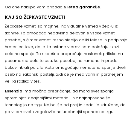
Od dne nakupa vam pripada
5 letna garancije
.
KAJ SO ŽEPKASTE VZMETI
Žepkaste vzmeti so majhne, individualne vzmeti v žepku iz
tkanine. To omogoča neodvisno delovanje vsake vzmeti
posebej, s čimer vzmeti tesno sledijo obliki telesa in podpirajo
hrbtenico tako, da le-ta ostane v pravilnem položaju skozi
celotno spanje. To uspešno preprečuje nastanek pritiska na
posamezne dele telesa, še posebej na ramena in predel
bokov, hkrati pa z lahkoto omogočajo nemoteno spanje dveh
oseb na zakonski postelji, tudi če je med vami in partnerjem
velika razlika v teži.
Essenzia
ima močno prepričanje, da mora svet spanja
spreminjati z najboljšimi materiali in z najnaprednejšo
tehnologijo na trgu. Najboljše od prej in sedaj je združeno, da
po vsem svetu zagotavlja najudobnejši spanec na trgu.