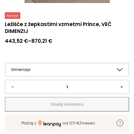
Akcija!
Ležišče z žepkastimi vzmetmi Prince, VEČ
DIMENZIJ
Cenovni
443,52
€
–
870,21
€
razpon:
od
443,52 €
do
870,21 €
Ležišče
–
+
z
Dodaj v košarico
žepkastimi
Plačaj z
od
11,71
€
/mesec
vzmetmi