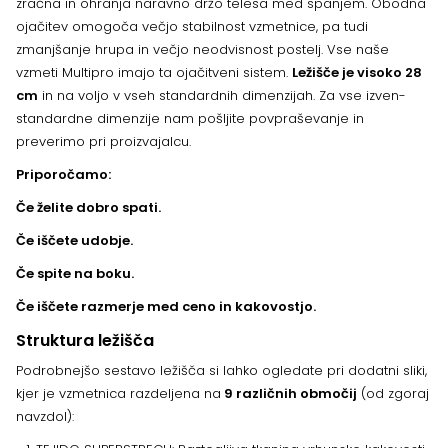
zračna in ohranja naravno držo telesa med spanjem. Obodna
ojačitev omogoča večjo stabilnost vzmetnice, pa tudi
zmanjšanje hrupa in večjo neodvisnost postelj. Vse naše
vzmeti Multipro imajo ta ojačitveni sistem.
Ležišče je visoko 28
cm
in na voljo v vseh standardnih dimenzijah. Za vse izven-
standardne dimenzije nam pošljite povpraševanje in
preverimo pri proizvajalcu.
Priporočamo:
Če želite dobro spati.
Če iščete udobje.
Če spite na boku.
Če iščete razmerje med ceno in kakovostjo.
Struktura ležišča
Podrobnejšo sestavo ležišča si lahko ogledate pri dodatni sliki,
kjer je vzmetnica razdeljena na
9 različnih območij
(od zgoraj
navzdol):