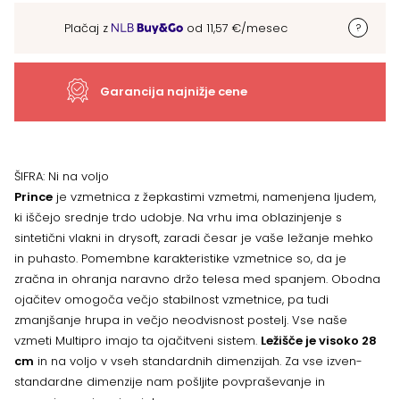
Prince,
Plačaj z
od
11,57
€
/mesec
VEČ
DIMENZIJ
Garancija najnižje cene
količina
ŠIFRA:
Ni na voljo
Prince
je vzmetnica z žepkastimi vzmetmi, namenjena ljudem,
ki iščejo srednje trdo udobje. Na vrhu ima oblazinjenje s
sintetični vlakni in drysoft, zaradi česar je vaše ležanje mehko
in puhasto. Pomembne karakteristike vzmetnice so, da je
zračna in ohranja naravno držo telesa med spanjem. Obodna
ojačitev omogoča večjo stabilnost vzmetnice, pa tudi
zmanjšanje hrupa in večjo neodvisnost postelj. Vse naše
vzmeti Multipro imajo ta ojačitveni sistem.
Ležišče je visoko 28
cm
in na voljo v vseh standardnih dimenzijah. Za vse izven-
standardne dimenzije nam pošljite povpraševanje in