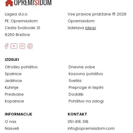
Lagea d.o.o.
Vse pravice pridržane © 2026
PE: Opremisidom
Opremisidom
Cesta Svobode 31
Izdelava
Ideaz
8250 Brežice
IZDELKI
Otroško pohištvo
Dnevne sobe
Spalnice
Kosovno pohištvo
Jedilnice
Svetila
Kuhinje
Preproge in tepihi
Predsobe
Dodatki
Kopalnice
Pohištvo na zalogi
INFORMACIJE
KONTAKT
O nas
051 418 318
Nasveti
info@opremisidom.com