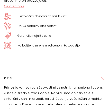
preverimo pri proizvajalcu.
Celoten opis
Brezplačna dostava do vaših vrat
Do 24 obrokov brez obresti
Garancija najnižje cene
Najboljše razmerje med ceno in kakovostjo
OPIS
Prince
je vzmetnica z žepkastimi vzmetmi, namenjena ljudem,
ki iščejo srednje trdo udobje. Na vrhu ima oblazinjenje s
sintetični vlakni in drysoft, zaradi česar je vaše ležanje mehko
in puhasto. Pomembne karakteristike vzmetnice so, da je