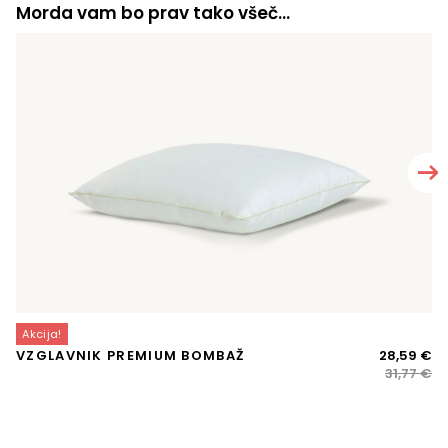
Morda vam bo prav tako všeč…
Akcija!
A
Iz
Tr
VZGLAVNIK PREMIUM BOMBAŽ
28,59
€
J
ce
ce
31,77
€
VE
je
je:
bil
28
31