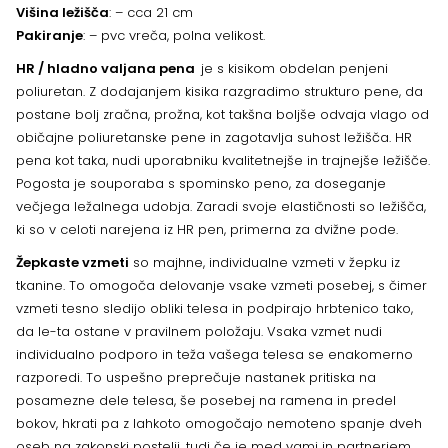
Višina ležišča
: – cca 21 cm
Pakiranje
: – pvc vreča, polna velikost.
HR / hladno valjana pena
je s kisikom obdelan penjeni
poliuretan. Z dodajanjem kisika razgradimo strukturo pene, da
postane bolj zračna, prožna, kot takšna boljše odvaja vlago od
običajne poliuretanske pene in zagotavlja suhost ležišča. HR
pena kot taka, nudi uporabniku kvalitetnejše in trajnejše ležišče.
Pogosta je souporaba s spominsko peno, za doseganje
večjega ležalnega udobja. Zaradi svoje elastičnosti so ležišča,
ki so v celoti narejena iz HR pen, primerna za dvižne pode.
Žepkaste vzmeti
so majhne, individualne vzmeti v žepku iz
tkanine. To omogoča delovanje vsake vzmeti posebej, s čimer
vzmeti tesno sledijo obliki telesa in podpirajo hrbtenico tako,
da le-ta ostane v pravilnem položaju. Vsaka vzmet nudi
individualno podporo in teža vašega telesa se enakomerno
razporedi. To uspešno preprečuje nastanek pritiska na
posamezne dele telesa, še posebej na ramena in predel
bokov, hkrati pa z lahkoto omogočajo nemoteno spanje dveh
oseb na zakonski postelji, tudi če je med vami in partnerjem