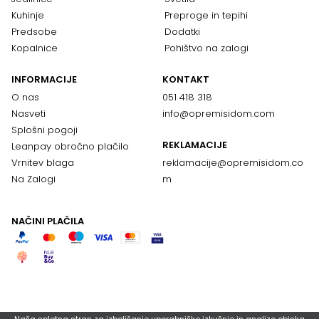
Kuhinje
Preproge in tepihi
Predsobe
Dodatki
Kopalnice
Pohištvo na zalogi
INFORMACIJE
KONTAKT
O nas
051 418 318
Nasveti
info@opremisidom.com
Splošni pogoji
REKLAMACIJE
Leanpay obročno plačilo
Vrnitev blaga
reklamacije@
opremisidom.co
Na Zalogi
m
NAČINI PLAČILA
Naša spletna stran za izboljšanje uporabniške izkušnje in analizo obiska