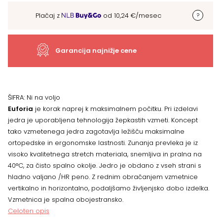
Euforia,
Plačaj z
od
10,24
€
/mesec
VEČ
DIMENZIJ
Garancija najnižje cene
količina
ŠIFRA:
Ni na voljo
Euforia
je korak naprej k maksimalnem počitku. Pri izdelavi
jedra je uporabljena tehnologija žepkastih vzmeti. Koncept
tako vzmetenega jedra zagotavlja ležišču maksimalne
ortopedske in ergonomske lastnosti. Zunanja prevleka je iz
visoko kvalitetnega stretch materiala, snemljiva in pralna na
40°C, za čisto spalno okolje. Jedro je obdano z vseh strani s
hladno valjano /HR peno. Z rednim obračanjem vzmetnice
vertikalno in horizontalno, podaljšamo življenjsko dobo izdelka.
Vzmetnica je spalna obojestransko.
Celoten opis