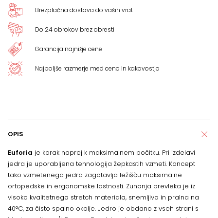
Brezplačna dostava do vaših vrat
Do 24 obrokov brez obresti
Garancija najnižje cene
Najboljše razmerje med ceno in kakovostjo
OPIS
Euforia
je korak naprej k maksimalnem počitku. Pri izdelavi
jedra je uporabljena tehnologija žepkastih vzmeti. Koncept
tako vzmetenega jedra zagotavlja ležišču maksimalne
ortopedske in ergonomske lastnosti. Zunanja prevleka je iz
visoko kvalitetnega stretch materiala, snemljiva in pralna na
40°C, za čisto spalno okolje. Jedro je obdano z vseh strani s