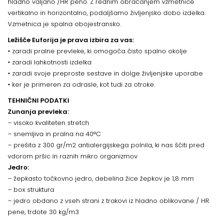
hladno valjano /HR peno. Z rednim obračanjem vzmetnice
vertikalno in horizontalno, podaljšamo življenjsko dobo izdelka.
Vzmetnica je spalna obojestransko.
Ležišče Euforija je prava izbira za vas:
• zaradi pralne prevleke, ki omogoča čisto spalno okolje
• zaradi lahkotnosti izdelka
• zaradi svoje preproste sestave in dolge življenjske uporabe
• ker je primeren za odrasle, kot tudi za otroke.
TEHNIČNI PODATKI
Zunanja prevleka:
– visoko kvaliteten stretch
– snemljiva in pralna na 40°C
– prešita z 300 gr/m2 antialergijskega polnila, ki nas ščiti pred
vdorom pršic in raznih mikro organizmov
Jedro:
– žepkasto točkovno jedro, debelina žice žepkov je 1,8 mm
– box struktura
– jedro obdano z vseh strani z trakovi iz hladno oblikovane / HR
pene, trdote 30 kg/m3