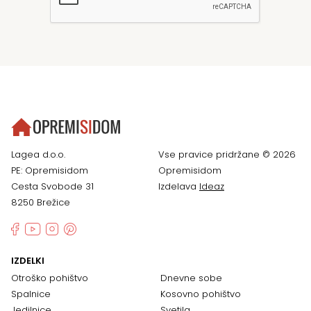
Lagea d.o.o.
Vse pravice pridržane © 2026
PE: Opremisidom
Opremisidom
Cesta Svobode 31
Izdelava
Ideaz
8250 Brežice
IZDELKI
Otroško pohištvo
Dnevne sobe
Spalnice
Kosovno pohištvo
Jedilnice
Svetila