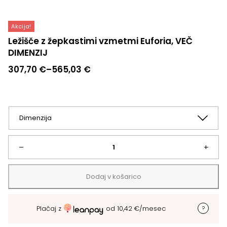
Akcija!
Ležišče z žepkastimi vzmetmi Euforia, VEČ
DIMENZIJ
Cenovni
307,70
€
–
565,03
€
razpon:
od
307,70 €
do
565,03 €
Ležišče
–
+
z
Dodaj v košarico
žepkastimi
Plačaj z
od
10,42
€
/mesec
vzmetmi