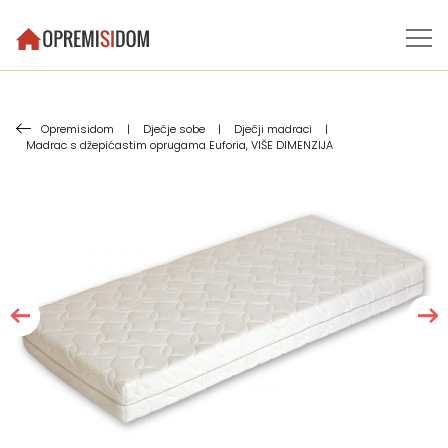
Opremisidom
|
Dječje sobe
|
Dječji madraci
|
Madrac s džepićastim oprugama Euforia, VIŠE DIMENZIJA