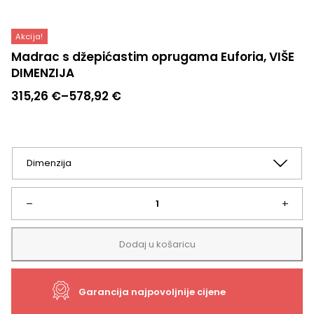
Akcija!
Madrac s džepićastim oprugama Euforia, VIŠE
DIMENZIJA
Raspon
315,26
€
–
578,92
€
cijena:
od
315,26 €
do
578,92 €
Madrac
–
+
s
Dodaj u košaricu
džepićastim
Garancija najpovoljnije cijene
oprugama