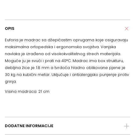
OPIS
Euforia je madrac sa džepićastim oprugama koje osiguravaju
maksimalna ortopedska i ergonomska svojstva. Vanjska
navlaka je izrađena od visokokvalitetnog strech materijala.
Moguće ju je svući i prati na 40°C. Madrac ima box strukturu,
debljina žice je 1.8 mm a tvrdoća hladno oblikovane pjene je
30 kg na kubični metar. Uključuje i antialergijsko punjenje protiv
grinja.
Visina madraca: 21 cm
DODATNE INFORMACIJE