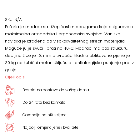
Euforia,
VIŠE
SKU:
N/A
Euforia je madrac sa džepićastim oprugama koje osiguravaju
DIMENZIJA
maksimalna ortopedska i ergonomska svojstva. Vanjska
navlaka je izrađena od visokokvalitetnog strech materijala.
količina
Moguće ju je svući i prati na 40°C. Madrac ima box strukturu,
debljina žice je 1.8 mm a tvrdoća hladno oblikovane pjene je
30 kg na kubični metar. Uključuje i antialergijsko punjenje protiv
grinja.
Cijeli opis
Besplatna dostava do vašeg doma
Do 24 rata bez kamata
Garancija najniže cijene
Najbolji omjer cijene i kvalitete