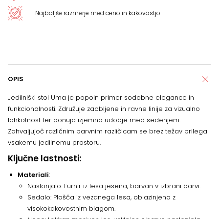
Najboljše razmerje med ceno in kakovostjo
OPIS
Jedilniški stol Uma je popoln primer sodobne elegance in
funkcionalnosti. Združuje zaobljene in ravne linije za vizualno
lahkotnost ter ponuja izjemno udobje med sedenjem.
Zahvaljujoč različnim barvnim različicam se brez težav prilega
vsakemu jedilnemu prostoru.
Ključne lastnosti:
Materiali
:
Naslonjalo: Furnir iz lesa jesena, barvan v izbrani barvi.
Sedalo: Plošča iz vezanega lesa, oblazinjena z
visokokakovostnim blagom.