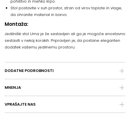
pohištvo in mehko krpo.
Stol postavite v suh prostor, stran od virov toplote in vlage,
da ohranite material in barvo.
Montaža:
Jedilniški stol Uma je že sestavljen ali ga je mogoče enostavno
sestaviti v nekaj korakih. Pripravljen je, da postane eleganten
dodatek vašemu jedilnemu prostoru.
DODATNE PODROBNOSTI
MNENJA
VPRAŠAJTE NAS