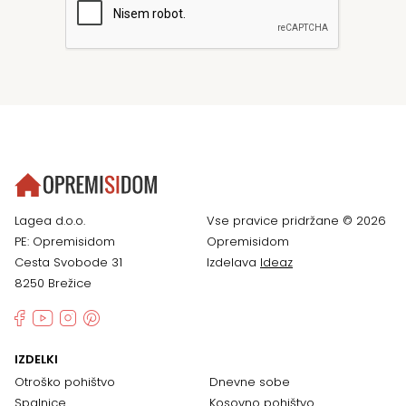
Lagea d.o.o.
Vse pravice pridržane © 2026
PE: Opremisidom
Opremisidom
Cesta Svobode 31
Izdelava
Ideaz
8250 Brežice
IZDELKI
Otroško pohištvo
Dnevne sobe
Spalnice
Kosovno pohištvo