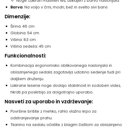
Noge: Lakiran masiven les, usklajen z barvo naslonjala.
Barva
: Na voljo v črni, modri, bež in svetlo sivi barvi.
Dimenzije:
Širina: 46 cm
Globina: 54 cm
Višina: 83 cm
Višina sedeža: 45 cm
Funkcionalnosti:
Kombinacija ergonomsko oblikovanega naslonjala in
oblazinjenega sedala zagotavlja udobno sedenje tudi pri
daljšem druženju.
Lakirane lesene noge dodajo stabilnost in sodoben videz,
hkrati pa poskrbijo za dolgotrajno uporabo.
Nasveti za uporabo in vzdrževanje:
Površine brišite z mehko, rahlo vlažno krpo za
odstranjevanje prahu.
Tkanino na sedalu očistite z blagim čistilom za oblazinjeno