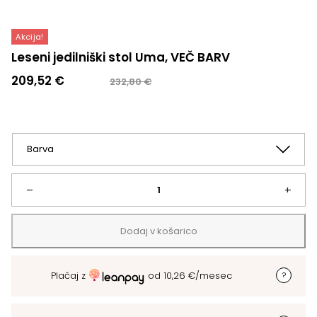
Akcija!
Leseni jedilniški stol Uma, VEČ BARV
Izvirna
Trenutna
209,52
€
232,80
€
cena
cena
je
je:
bila:
209,52 €.
232,80 €.
Leseni
–
+
jedilniški
Dodaj v košarico
stol
Plačaj z
od
10,26
€
/mesec
Uma,
VEČ