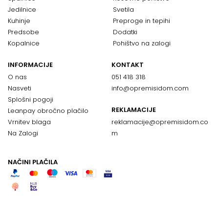
Jedilnice
Svetila
Kuhinje
Preproge in tepihi
Predsobe
Dodatki
Kopalnice
Pohištvo na zalogi
INFORMACIJE
KONTAKT
O nas
051 418 318
Nasveti
info@opremisidom.com
Splošni pogoji
REKLAMACIJE
Leanpay obročno plačilo
Vrnitev blaga
reklamacije@
opremisidom.co
Na Zalogi
m
NAČINI PLAČILA