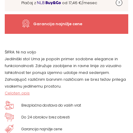
Plačaj z
od
17,46
€
/mesec
BARV
količina
Garancija najnižje cene
ŠIFRA:
Ni na voljo
Jedilniški stol Uma je popoln primer sodobne elegance in
funkcionalnosti. Združuje zaobljene in ravne linije za vizualno
lahkotnost ter ponuja izjemno udobje med sedenjem.
Zahvaljujoč različnim barvnim različicam se brez težav prilega
vsakemu jedilnemu prostoru.
Celoten opis
Brezplačna dostava do vaših vrat
Do 24 obrokov brez obresti
Garancija najnižje cene