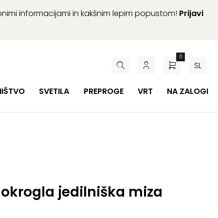
abnimi informacijami in kakšnim lepim popustom!
Prijavi
0
SL
HIŠTVO
SVETILA
PREPROGE
VRT
NA ZALOGI
okrogla jedilniška miza