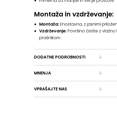
Primerna za manjše in večje prostore.
Montaža in vzdrževanje:
Montaža:
Enostavna, z jasnimi prilože
Vzdrževanje:
Površino čistite z vlažno
prašnikom.
DODATNE PODROBNOSTI
MNENJA
VPRAŠAJTE NAS