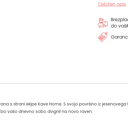
Celoten opis
Brezpl
do vaši
Garanci
a s strani ekipe Kave Home. S svojo površino iz jesenovega fu
i bo vašo dnevno sobo dvignil na novo raven.