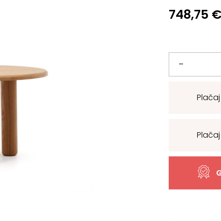
748,75
Lesena
–
okrogla
Plačaj
jedilniška
miza
Plačaj
Mailen
količina
G