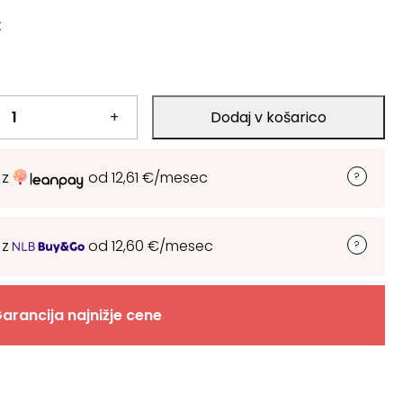
€
+
Dodaj v košarico
 z
od
12,61
€
/mesec
 z
od
12,60
€
/mesec
arancija najnižje cene