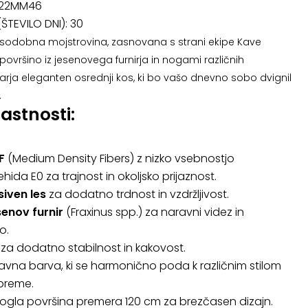
22MM46
ŠTEVILO DNI):
30
 sodobna mojstrovina, zasnovana s strani ekipe Kave
površino iz jesenovega furnirja in nogami različnih
rja eleganten osrednji kos, ki bo vašo dnevno sobo dvignil
.
lastnosti:
F
(Medium Density Fibers) z nizko vsebnostjo
hida E0 za trajnost in okoljsko prijaznost.
iven les
za dodatno trdnost in vzdržljivost.
enov furnir
(Fraxinus spp.) za naravni videz in
o.
za dodatno stabilnost in kakovost.
vna barva, ki se harmonično poda k različnim stilom
preme.
ogla površina premera 120 cm za brezčasen dizajn.