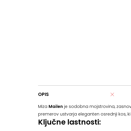
OPIS
Miza
Mailen
je sodobna mojstrovina, zasnovan
premerov ustvarja eleganten osrednji kos, k
Ključne lastnosti: