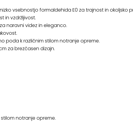
nizko vsebnostjo formaldehida E0 za trajnost in okoljsko pr
in vzdržljivost.
 za naravni videz in eleganco.
akovost.
o poda k različnim stilom notranje opreme.
cm za brezčasen dizajn.
 stilom notranje opreme.