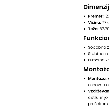
Dimenzij
Premer:
12
Višina:
77 
Teža:
62,70
Funkcion
Sodobna za
Stabilna in
Primerna za
Montaža
Montaža:
E
osnovna or
Vzdrževan
čistilu, in 
prašnikom.