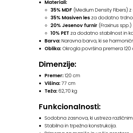
Materiali:
35% MDF
(Medium Density Fibers) z 
35% Masiven les
za dodatno trdnost 
20% Jesenov furnir
(Fraxinus spp.)
10% PET
za dodatno stabilnost in k
Barva:
Naravna barva, ki se harmoničn
Oblika:
Okrogla površina premera 120 
Dimenzije:
Premer:
120 cm
Višina:
77 cm
Teža:
62,70 kg
Funkcionalnosti:
Sodobna zasnova, ki ustreza različnim
Stabilna in trpežna konstrukcija.