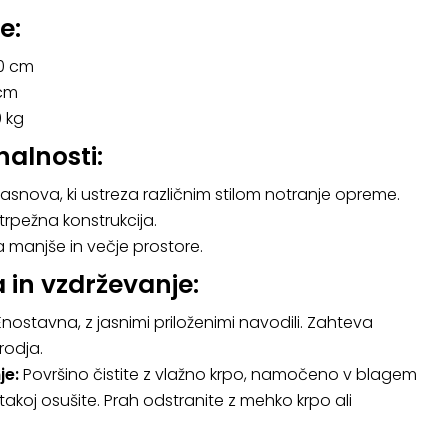
e:
0 cm
cm
 kg
alnosti:
snova, ki ustreza različnim stilom notranje opreme.
 trpežna konstrukcija.
 manjše in večje prostore.
 in vzdrževanje:
nostavna, z jasnimi priloženimi navodili. Zahteva
odja.
je:
Površino čistite z vlažno krpo, namočeno v blagem
jo takoj osušite. Prah odstranite z mehko krpo ali