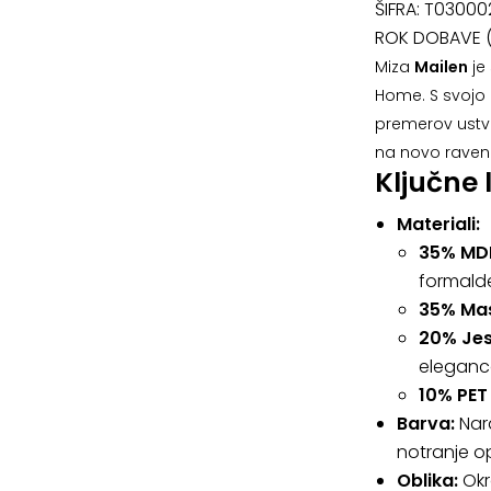
ŠIFRA:
T03000
ROK DOBAVE (
Miza
Mailen
je
Home. S svojo 
premerov ustva
na novo raven
Ključne 
Materiali:
35% MD
formalde
35% Mas
20% Jes
eleganc
10% PET
Barva:
Nara
notranje o
Oblika:
Okr