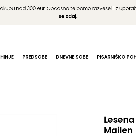
ob nakupu nad 300 eur. Občasno te bomo razveselili z upor
se zdaj.
HINJE
PREDSOBE
DNEVNE SOBE
PISARNIŠKO PO
Lesena 
Mailen