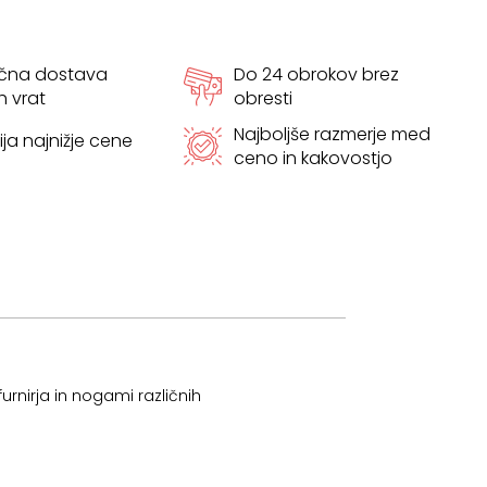
ačna dostava
Do 24 obrokov brez
h vrat
obresti
Najboljše razmerje med
ja najnižje cene
ceno in kakovostjo
rnirja in nogami različnih