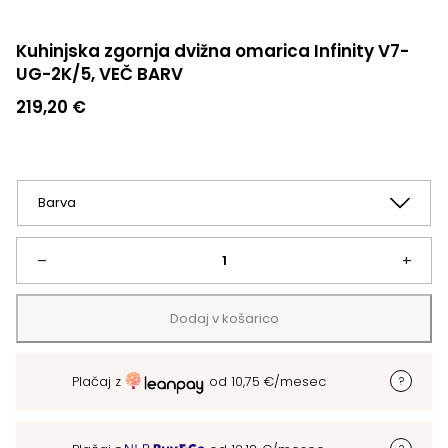
Kuhinjska zgornja dvižna omarica Infinity V7-
UG-2K/5, VEČ BARV
219,20
€
Kuhinjska
–
+
zgornja
Dodaj v košarico
dvižna
Plačaj z
od
10,75
€
/mesec
omarica
Infinity