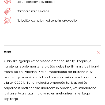
Do 24 obrokov brez obresti
Garancija najnižje cene
Najboljše razmerje med ceno in kakovostjo
OPIS
Kuhinjska zgornja kotna viseča omarica Infinity. Korpus je
narejena iz oplemenitene plošče debeline 18 mm v beli barvi,
fronte pa so izdelane iz MDF-mediapana ter lakirane z UV
tehnologijo nanašanja laka s katero dosežejo visoko stopnjo
sijaja- 99,70% Ta tehnologija omogoča štirikrat boljšo
odpornost proti fizičnim udarcem in obrabo, kot standardno
lakiranje. Vsa vrata imajo vgrajen mehanizem mehkega
zapiranja.