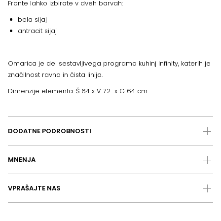
Fronte lahko izbirate v dveh barvah:
bela sijaj
antracit sijaj
Omarica je del sestavljivega programa kuhinj Infinity, katerih je
značilnost ravna in čista linija.
Dimenzije elementa: Š 64 x V 72 x G 64 cm
DODATNE PODROBNOSTI
MNENJA
VPRAŠAJTE NAS