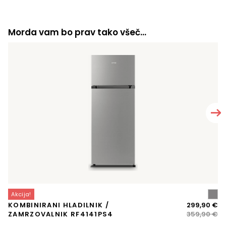
Morda vam bo prav tako všeč…
Akcija!
A
Iz
Tr
KOMBINIRANI HLADILNIK /
299,90
€
V
ce
ce
ZAMRZOVALNIK RF4141PS4
359,90
€
K
je
je: