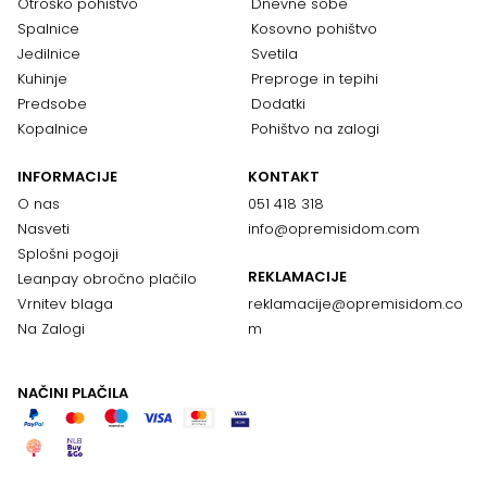
Otroško pohištvo
Dnevne sobe
Spalnice
Kosovno pohištvo
Jedilnice
Svetila
Kuhinje
Preproge in tepihi
Predsobe
Dodatki
Kopalnice
Pohištvo na zalogi
INFORMACIJE
KONTAKT
O nas
051 418 318
Nasveti
info@opremisidom.com
Splošni pogoji
REKLAMACIJE
Leanpay obročno plačilo
Vrnitev blaga
reklamacije@
opremisidom.co
Na Zalogi
m
NAČINI PLAČILA