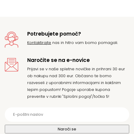
bil
29
35
Potrebujete pomoč?
Kontaktirajte
nas in hitro vam bomo pomagali.
Naročite se na e-novice
Prijavi se v naše spletne novičke in prihrani 30 eur
ob nakupu nad 300 eur. Občasno te bomo
razveseli z uporabnimi informacijami in kakšnim
lepim popustom! Pogoje uporabe kupona
preverite v rubriki "Splošni pogoji"/točka 5!