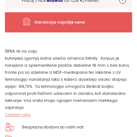
Plačaj z
od
12,18
€
/mesec
V7-
UG-
Garancija najnižje cene
2K/5,
VEČ
ŠIFRA:
Ni na voljo
Kuhinjska zgornja kotna viseča omarica Infinity. Korpus je
BARV
narejena iz oplemenitene plošče debeline 18 mm v beli barvi,
fronte pa so izdelane iz MDF-mediapana ter lakirane z UV
količina
tehnologijo nanašanja laka s katero dosežejo visoko stopnjo
sijaja- 99,70% Ta tehnologija omogoča štirikrat boljšo
odpornost proti fizičnim udarcem in obrabo, kot standardno
lakiranje. Vsa vrata imajo vgrajen mehanizem mehkega
zapiranja.
Celoten opis
Brezplačna dostava do vaših vrat