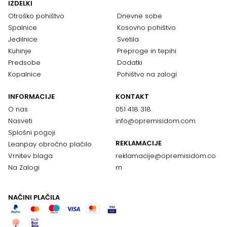
IZDELKI
Otroško pohištvo
Dnevne sobe
Spalnice
Kosovno pohištvo
Jedilnice
Svetila
Kuhinje
Preproge in tepihi
Predsobe
Dodatki
Kopalnice
Pohištvo na zalogi
INFORMACIJE
KONTAKT
O nas
051 418 318
Nasveti
info@opremisidom.com
Splošni pogoji
REKLAMACIJE
Leanpay obročno plačilo
Vrnitev blaga
reklamacije@
opremisidom.co
Na Zalogi
m
NAČINI PLAČILA