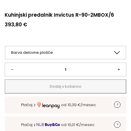
Kuhinjski predalnik Invictus R-90-2MBOX/6
393,80
€
Kuhinjski
–
+
predalnik
Dodaj v košarico
Invictus
Plačaj z
od
10,39
€
/mesec
R-
90-
Plačaj z
od
10,01
€
/mesec