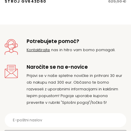
ce
ce
STROJ GV643D60
629,90
€
Z
je
je:
bil
49
62
Potrebujete pomoč?
Kontaktirajte
nas in hitro vam bomo pomagali.
Naročite se na e-novice
Prijavi se v naše spletne novičke in prihrani 30 eur
ob nakupu nad 300 eur. Občasno te bomo
razveseli z uporabnimi informacijami in kakšnim
lepim popustom! Pogoje uporabe kupona
preverite v rubriki "Splošni pogoji"/točka 5!