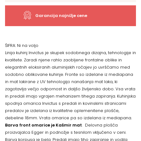
2MBOX/6
količina
Garancija najnižje cene
ŠIFRA:
Ni na voljo
Linija kuhinj Invictus je skupek sodobnega dizajna, tehnologije in
kvalitete. Zaradi njene rahlo zaobljene frontalne oblike in
elegantnih eloksiranih aluminijskih ročajev jo uvrščamo med
sodobno oblikovane kuhinje. Fronte so izdelane iz mediapana
in mat lakirane z UV tehnologijo nanašanja mat laka, ki
zagotavlja večjo odpornost in daljšo življensko dobo. Vsa vrata
in predali imajo vgrajen mehanizem tihega zapiranja. Kuhinjska
spodnja omarica Invictus s predali in kovinskimi stranicami
predalov je izdelana iz kvalitetne oplemenitene plošče,
debeline 18mm. Vrata omarice pa so izdelana iz mediapana.
Barva front omarice je Kašmir mat
. Delovna plošča
proizvajalca Egger in podnožje s tesnilom vključeno v ceni.
Barva korpusa je bela. Predali imajo tiho zapiranje in vodila