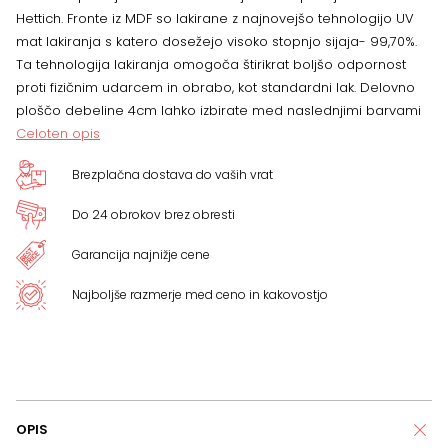
Hettich. Fronte iz MDF so lakirane z najnovejšo tehnologijo UV
mat lakiranja s katero dosežejo visoko stopnjo sijaja- 99,70%.
Ta tehnologija lakiranja omogoča štirikrat boljšo odpornost
proti fizičnim udarcem in obrabo, kot standardni lak. Delovno
ploščo debeline 4cm lahko izbirate med naslednjimi barvami
Celoten opis
Brezplačna dostava do vaših vrat
Do 24 obrokov brez obresti
Garancija najnižje cene
Najboljše razmerje med ceno in kakovostjo
OPIS