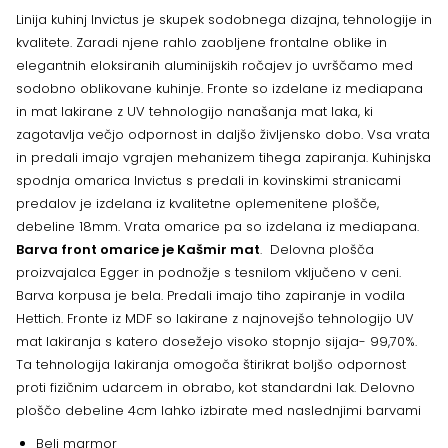
Linija kuhinj Invictus je skupek sodobnega dizajna, tehnologije in
kvalitete. Zaradi njene rahlo zaobljene frontalne oblike in
elegantnih eloksiranih aluminijskih ročajev jo uvrščamo med
sodobno oblikovane kuhinje. Fronte so izdelane iz mediapana
in mat lakirane z UV tehnologijo nanašanja mat laka, ki
zagotavlja večjo odpornost in daljšo življensko dobo. Vsa vrata
in predali imajo vgrajen mehanizem tihega zapiranja. Kuhinjska
spodnja omarica Invictus s predali in kovinskimi stranicami
predalov je izdelana iz kvalitetne oplemenitene plošče,
debeline 18mm. Vrata omarice pa so izdelana iz mediapana.
Barva front omarice je Kašmir mat
. Delovna plošča
proizvajalca Egger in podnožje s tesnilom vključeno v ceni.
Barva korpusa je bela. Predali imajo tiho zapiranje in vodila
Hettich. Fronte iz MDF so lakirane z najnovejšo tehnologijo UV
mat lakiranja s katero dosežejo visoko stopnjo sijaja- 99,70%.
Ta tehnologija lakiranja omogoča štirikrat boljšo odpornost
proti fizičnim udarcem in obrabo, kot standardni lak. Delovno
ploščo debeline 4cm lahko izbirate med naslednjimi barvami
Beli marmor