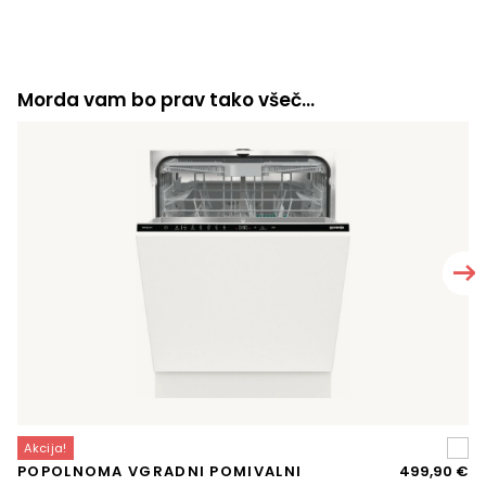
Morda vam bo prav tako všeč…
Akcija!
A
Iz
Tr
POPOLNOMA VGRADNI POMIVALNI
499,90
€
K