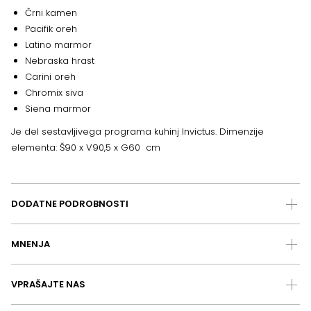
Črni kamen
Pacifik oreh
Latino marmor
Nebraska hrast
Carini oreh
Chromix siva
Siena marmor
Je del sestavljivega programa kuhinj Invictus. Dimenzije
elementa: Š90 x V90,5 x G60 cm
DODATNE PODROBNOSTI
MNENJA
VPRAŠAJTE NAS