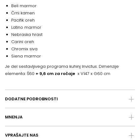
Beli marmor
Črni kamen
Pacifik oreh
Latino marmor
Nebraska hrast
Carini oreh
Chromix siva
Siena marmor
Je del sestavljivega programa kuhinj Invictus. Dimenzije
elementa: Š60
+ 9,6 cm za ročaje
x V147 x G60 cm
DODATNE PODROBNOSTI
MNENJA
VPRAŠAJTE NAS