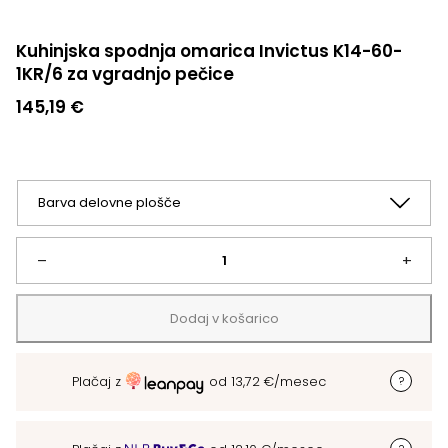
Kuhinjska spodnja omarica Invictus K14-60-
1KR/6 za vgradnjo pečice
145,19
€
Kuhinjska
–
+
spodnja
Dodaj v košarico
omarica
Plačaj z
od
13,72
€
/mesec
Invictus
K14-