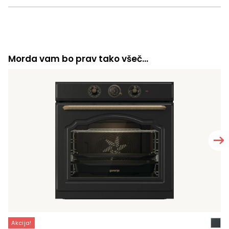
Morda vam bo prav tako všeč…
Akcija!
A