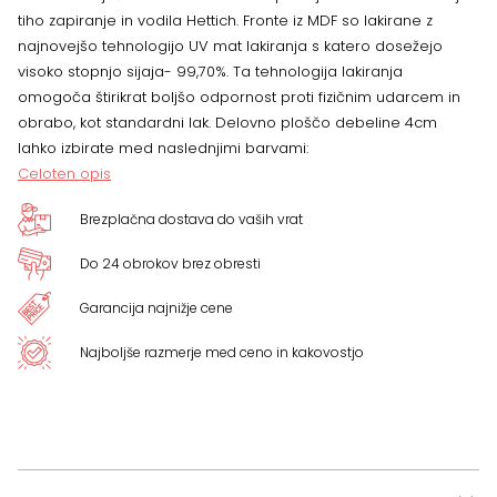
tiho zapiranje in vodila Hettich. Fronte iz MDF so lakirane z
najnovejšo tehnologijo UV mat lakiranja s katero dosežejo
visoko stopnjo sijaja- 99,70%. Ta tehnologija lakiranja
omogoča štirikrat boljšo odpornost proti fizičnim udarcem in
obrabo, kot standardni lak. Delovno ploščo debeline 4cm
lahko izbirate med naslednjimi barvami:
Celoten opis
Brezplačna dostava do vaših vrat
Do 24 obrokov brez obresti
Garancija najnižje cene
Najboljše razmerje med ceno in kakovostjo