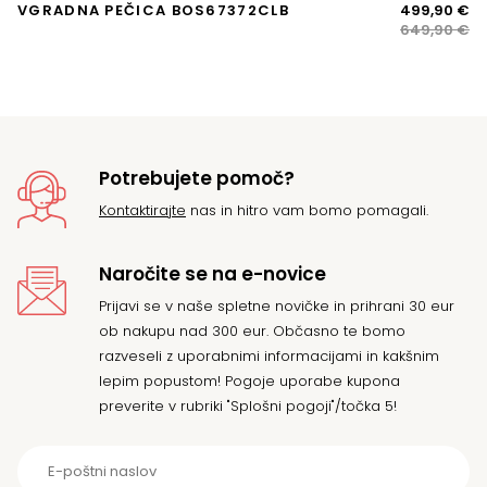
Iz
Tr
VGRADNA PEČICA BOS67372CLB
499,90
€
S
ce
ce
649,90
€
W
je
je:
bil
49
64
Potrebujete pomoč?
Kontaktirajte
nas in hitro vam bomo pomagali.
Naročite se na e-novice
Prijavi se v naše spletne novičke in prihrani 30 eur
ob nakupu nad 300 eur. Občasno te bomo
razveseli z uporabnimi informacijami in kakšnim
lepim popustom! Pogoje uporabe kupona
preverite v rubriki "Splošni pogoji"/točka 5!