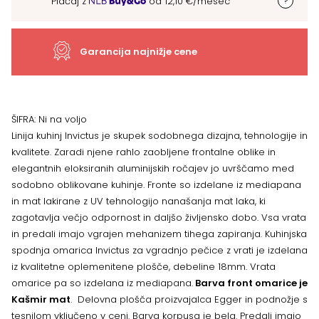
Plačaj z
od
12,10
€
/mesec
60-
1KR/6
Garancija najnižje cene
za
vgradnjo
ŠIFRA:
Ni na voljo
Linija kuhinj Invictus je skupek sodobnega dizajna, tehnologije in
pečice
kvalitete. Zaradi njene rahlo zaobljene frontalne oblike in
elegantnih eloksiranih aluminijskih ročajev jo uvrščamo med
količina
sodobno oblikovane kuhinje. Fronte so izdelane iz mediapana
in mat lakirane z UV tehnologijo nanašanja mat laka, ki
zagotavlja večjo odpornost in daljšo življensko dobo. Vsa vrata
in predali imajo vgrajen mehanizem tihega zapiranja. Kuhinjska
spodnja omarica Invictus za vgradnjo pečice z vrati je izdelana
iz kvalitetne oplemenitene plošče, debeline 18mm. Vrata
omarice pa so izdelana iz mediapana.
Barva front omarice je
Kašmir mat
. Delovna plošča proizvajalca Egger in podnožje s
tesnilom vključeno v ceni. Barva korpusa je bela. Predali imajo