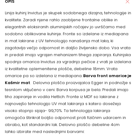
OPIS
Linija kuhinj Invictus je skupek sodobnega dizajna, tehnologije in
kvalitete. Zaradi njene rahlo zaobljene frontalne oblike in
elegantnih eloksiranih aluminijskih ročajev jo uvrščamo med
sodobno oblikovane kuhinje. Fronte so izdelane iz mediapana
in mat lakirane z UV tehnologijo nanašanja mat laka, ki
zagotavlja večjo odpornost in daljšo življensko dobo. Vsa vrata
in predali imajo vgrajen mehanizem tihega zapiranja. Kuhinjska
spodnja omarica Invictus za vgradnjo pečice z vrati je izdelana
iz kvalitetne oplemenitene plošče, debeline 18mm. Vrata
omarice pa so izdelana iz mediapana.
Barva front omarice je
Kašmir mat
. Delovna plošča proizvajalca Egger in podnožje s
tesnilom vključeno v ceni. Barva korpusa je bela. Predali imajo
tiho zapiranje in vodila Hettich. Fronte iz MDF so lakirane z
najnovejšo tehnologijo UV mat lakiranja s katero dosežejo
visoko stopnjo sijaja- 99,70%. Ta tehnologija lakiranja
omogoča štirikrat boljšo odpornost proti fizičnim udarcem in
obrabo, kot standardni lak. Delovno ploščo debeline 4cm
lahko izbirate med naslednjimi barvami: