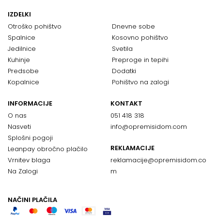
IZDELKI
Otroško pohištvo
Dnevne sobe
Spalnice
Kosovno pohištvo
Jedilnice
Svetila
Kuhinje
Preproge in tepihi
Predsobe
Dodatki
Kopalnice
Pohištvo na zalogi
INFORMACIJE
KONTAKT
O nas
051 418 318
Nasveti
info@opremisidom.com
Splošni pogoji
REKLAMACIJE
Leanpay obročno plačilo
Vrnitev blaga
reklamacije@
opremisidom.co
Na Zalogi
m
NAČINI PLAČILA