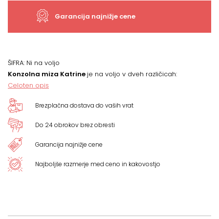
Garancija najnižje cene
ŠIFRA:
Ni na voljo
Konzolna miza Katrine
je na voljo v dveh različicah:
Celoten opis
Brezplačna dostava do vaših vrat
Do 24 obrokov brez obresti
Garancija najnižje cene
Najboljše razmerje med ceno in kakovostjo