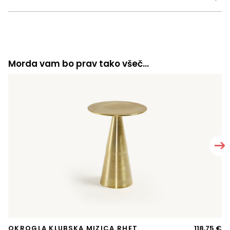
Morda vam bo prav tako všeč…
OKROGLA KLUBSKA MIZICA RHET
118,75
€
A