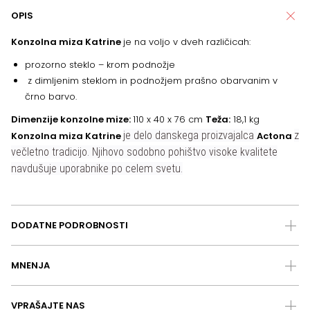
OPIS
Konzolna miza Katrine
je na voljo v dveh različicah:
prozorno steklo – krom podnožje
z dimljenim steklom in podnožjem prašno obarvanim v
črno barvo.
Dimenzije konzolne mize:
110 x 40 x 76 cm
Teža:
18,1 kg
je delo danskega proizvajalca
z
Konzolna miza Katrine
Actona
večletno tradicijo. Njihovo sodobno pohištvo visoke kvalitete
navdušuje uporabnike po celem svetu.
DODATNE PODROBNOSTI
MNENJA
VPRAŠAJTE NAS