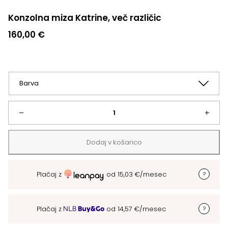
Konzolna miza Katrine, več različic
160,00
€
Konzolna
–
+
miza
Dodaj v košarico
Katrine,
Plačaj z
od
15,03
€
/mesec
več
različic
Plačaj z
od
14,57
€
/mesec
količina