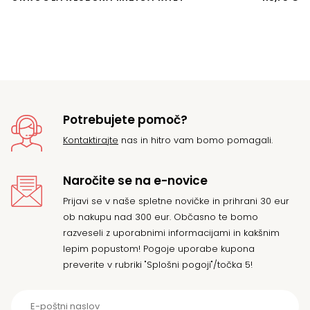
K
VE
Potrebujete pomoč?
Kontaktirajte
nas in hitro vam bomo pomagali.
Naročite se na e-novice
Prijavi se v naše spletne novičke in prihrani 30 eur
ob nakupu nad 300 eur. Občasno te bomo
razveseli z uporabnimi informacijami in kakšnim
lepim popustom! Pogoje uporabe kupona
preverite v rubriki "Splošni pogoji"/točka 5!