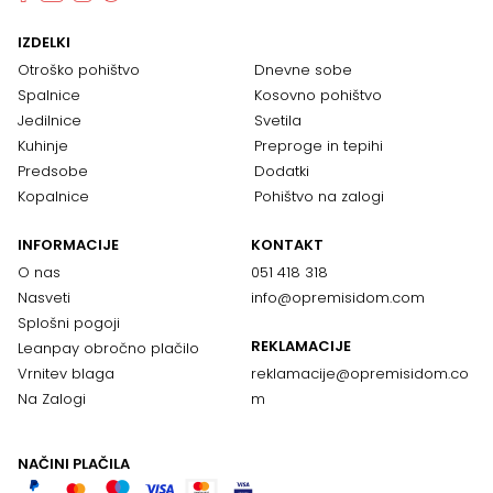
IZDELKI
Otroško pohištvo
Dnevne sobe
Spalnice
Kosovno pohištvo
Jedilnice
Svetila
Kuhinje
Preproge in tepihi
Predsobe
Dodatki
Kopalnice
Pohištvo na zalogi
INFORMACIJE
KONTAKT
O nas
051 418 318
Nasveti
info@opremisidom.com
Splošni pogoji
REKLAMACIJE
Leanpay obročno plačilo
Vrnitev blaga
reklamacije@
opremisidom.co
Na Zalogi
m
NAČINI PLAČILA