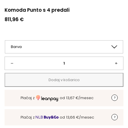
Komoda Punto s 4 predali
811,96
€
Komoda
–
+
Punto
Dodaj v košarico
s
Plačaj z
od
13,67
€
/mesec
4
predali
Plačaj z
od
13,66
€
/mesec
količina