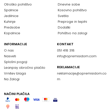
Otroško pohištvo
Dnevne sobe
Spalnice
Kosovno pohištvo
Jedilnice
Svetila
Kuhinje
Preproge in tepihi
Predsobe
Dodatki
Kopalnice
Pohištvo na zalogi
INFORMACIJE
KONTAKT
O nas
051 418 318
Nasveti
info@opremisidom.com
Splošni pogoji
REKLAMACIJE
Leanpay obročno plačilo
Vrnitev blaga
reklamacije@
opremisidom.co
Na Zalogi
m
NAČINI PLAČILA