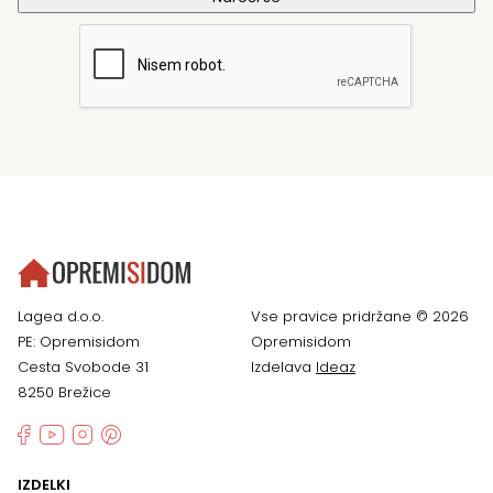
Lagea d.o.o.
Vse pravice pridržane © 2026
PE: Opremisidom
Opremisidom
Cesta Svobode 31
Izdelava
Ideaz
8250 Brežice
IZDELKI