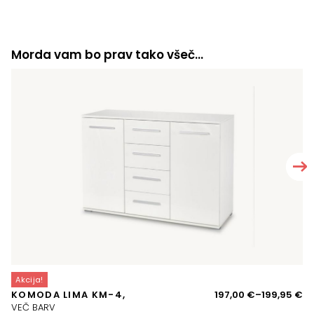
Morda vam bo prav tako všeč…
Akcija!
A
Ce
KOMODA LIMA KM-4,
197,00
€
–
199,95
€
T
ra
VEČ BARV
si