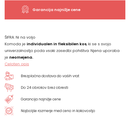
Garancija najnižje cene
ŠIFRA:
Ni na voljo
Komoda je
individualen in fleksibilen kos
, ki se s svojo
univerzalnostjo poda vsaki zasedbi pohištva. Njena uporaba
je
neomejena.
Celoten opis
Brezplačna dostava do vaših vrat
Do 24 obrokov brez obresti
Garancija najnižje cene
Najboljše razmerje med ceno in kakovostjo