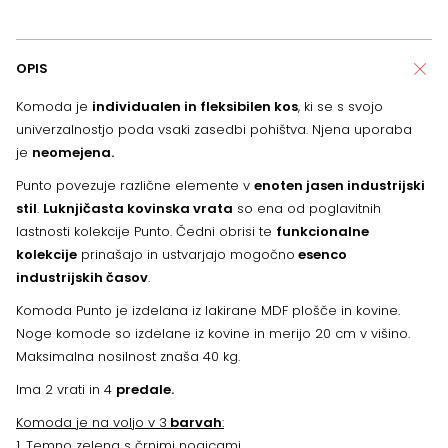
OPIS
Komoda je
individualen in fleksibilen kos
, ki se s svojo
univerzalnostjo poda vsaki zasedbi pohištva. Njena uporaba
je
neomejena.
Punto povezuje različne elemente v
enoten jasen industrijski
stil
.
Luknjičasta kovinska vrata
so ena od poglavitnih
lastnosti kolekcije Punto. Čedni obrisi te
funkcionalne
kolekcije
prinašajo in ustvarjajo mogočno
esenco
industrijskih časov
.
Komoda Punto je izdelana iz lakirane MDF plošče in kovine.
Noge komode so izdelane iz kovine in merijo 20 cm v višino.
Maksimalna nosilnost znaša 40 kg.
Ima 2 vrati in 4
predale.
Komoda je na voljo v 3
barvah
:
1. Temno zelena s črnimi nogicami