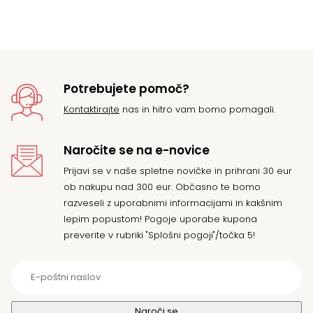
o
19
d
19
Potrebujete pomoč?
Kontaktirajte
nas in hitro vam bomo pomagali.
Naročite se na e-novice
Prijavi se v naše spletne novičke in prihrani 30 eur
ob nakupu nad 300 eur. Občasno te bomo
razveseli z uporabnimi informacijami in kakšnim
lepim popustom! Pogoje uporabe kupona
preverite v rubriki "Splošni pogoji"/točka 5!