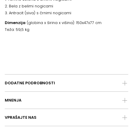
2. Bela z belimi nogicami
3. Antracit (siva) s črnimi nogicami
Dimenzija
(globina x širina x višina): 150x47x77 cm
Teža: 59,5 kg
DODATNE PODROBNOSTI
MNENJA
VPRAŠAJTE NAS