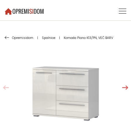
Opremisidom
|
Spalnice
|
Komoda Piano K13/PN, VEČ BARV