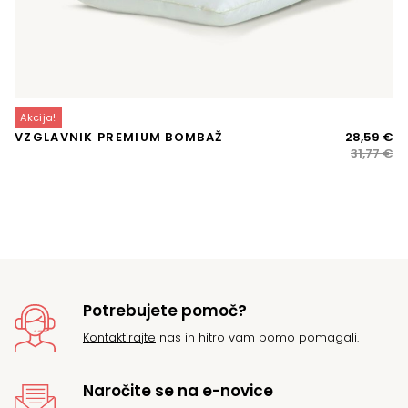
Akcija!
A
Iz
Tr
VZGLAVNIK PREMIUM BOMBAŽ
28,59
€
J
ce
ce
31,77
€
VE
je
je:
bil
28
31
Potrebujete pomoč?
Kontaktirajte
nas in hitro vam bomo pomagali.
Naročite se na e-novice