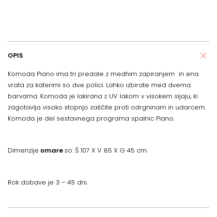
OPIS
Komoda Piano ima tri predale z medhim zapiranjem in ena
vrata za katerimi so dve polici. Lahko izbirate med dvema
barvama. Komoda je lakirana z UV lakom v visokem sijaju, ki
zagotavlja visoko stopnjo zaščite proti odrgninam in udarcem.
Komoda je del sestavnega programa spalnic Piano.
Dimenzije
omare
so: Š 107 X V 85 X G 45 cm.
Rok dobave je 3 – 45 dni.