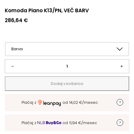
Komoda Piano K13/PN, VEČ BARV
286,64
€
Komoda
–
+
Piano
Dodaj v košarico
K13/PN,
Plačaj z
od
14,02
€
/mesec
VEČ
BARV
Plačaj z
od
11,94
€
/mesec
količina