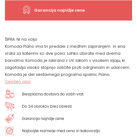
Garancija najnižje cene
ŠIFRA:
Ni na voljo
Komoda Piano ima tri predale z medhim zapiranjem in ena
vrata za katerimi so dve polici. Lahko izbirate med dvema
barvama. Komoda je lakirana z UV lakom v visokem sijaju, ki
zagotavlja visoko stopnjo zaščite proti odrgninam in udarcem.
Komoda je del sestavnega programa spalnic Piano.
Celoten opis
Brezplačna dostava do vaših vrat
Do 24 obrokov brez obresti
Garancija najnižje cene
Najboljše razmerje med ceno in kakovostjo