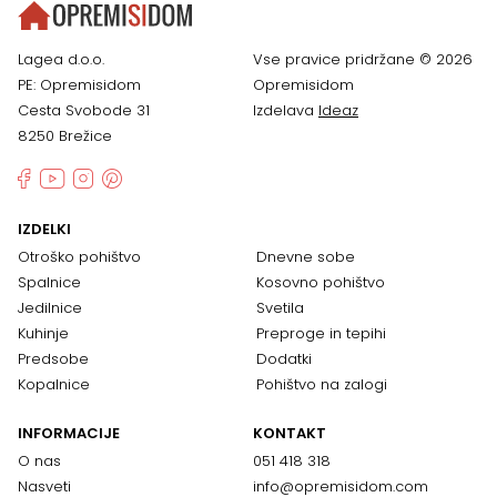
Lagea d.o.o.
Vse pravice pridržane © 2026
PE: Opremisidom
Opremisidom
Cesta Svobode 31
Izdelava
Ideaz
8250 Brežice
IZDELKI
Otroško pohištvo
Dnevne sobe
Spalnice
Kosovno pohištvo
Jedilnice
Svetila
Kuhinje
Preproge in tepihi
Predsobe
Dodatki
Kopalnice
Pohištvo na zalogi
INFORMACIJE
KONTAKT
O nas
051 418 318
Nasveti
info@opremisidom.com