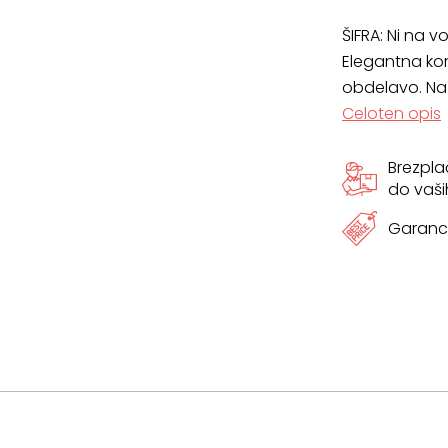
ŠIFRA:
Ni na vo
Elegantna ko
obdelavo. Na v
Celoten opis
Brezpl
do vaši
Garanci