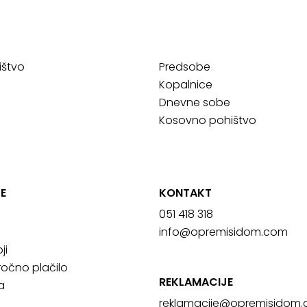
ištvo
Predsobe
Kopalnice
Dnevne sobe
Kosovno pohištvo
E
KONTAKT
051 418 318
info@opremisidom.com
ji
očno plačilo
REKLAMACIJE
a
reklamacije@
opremisidom