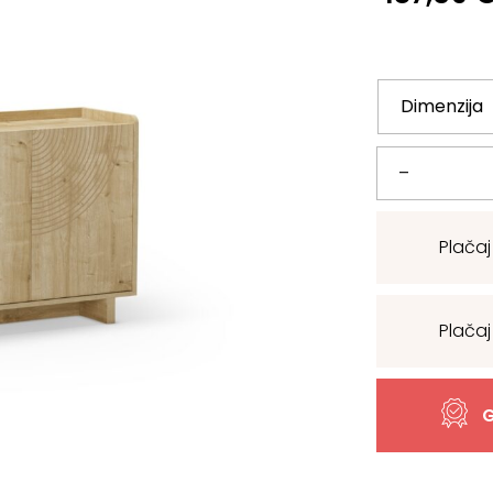
Komoda
–
Daira,
Plačaj
VEČ
DIMENZIJ
Plačaj
količina
G