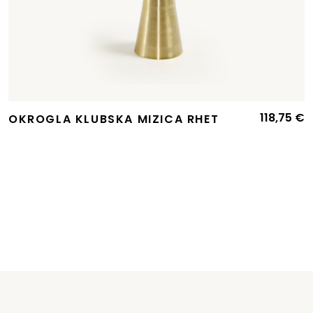
118,75
€
OKROGLA KLUBSKA MIZICA RHET
Izvirna
Trenutna
cena
cena
je
e:
bila:
29,00 €.
34,42 €.