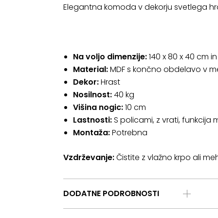
Elegantna komoda v dekorju svetlega hras
Na voljo dimenzije:
140 x 80 x 40 cm in
Material:
MDF s končno obdelavo v m
Dekor:
Hrast
Nosilnost:
40 kg
Višina nogic:
10 cm
Lastnosti:
S policami, z vrati, funkcij
Montaža:
Potrebna
Vzdrževanje:
Čistite z vlažno krpo ali me
DODATNE PODROBNOSTI