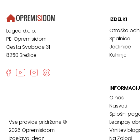
IZDELKI
Otroško poh
Lagea d.o.o.
Spalnice
PE: Opremisidom
Jedilnice
Cesta Svobode 31
Kuhinje
8250 Brežice
INFORMACIJ
O nas
Nasveti
Splošni pogo
Vse pravice pridržane ©
Leanpay obr
2026 Opremisidom
Vrnitev blag
Izdelava
Ideaz
Na Zalogi