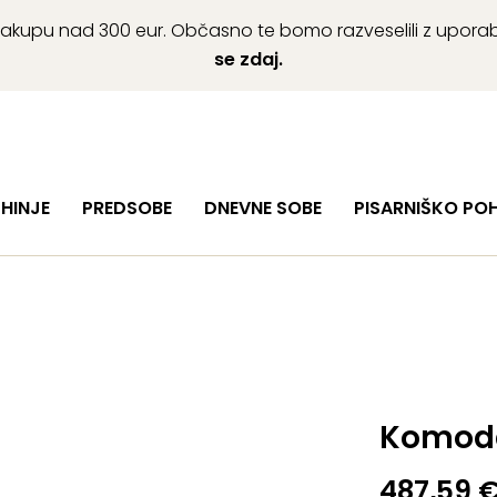
ob nakupu nad 300 eur. Občasno te bomo razveselili z upor
se zdaj.
HINJE
PREDSOBE
DNEVNE SOBE
PISARNIŠKO PO
Komoda
487,59