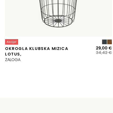
Akcija!
29,00
€
OKROGLA KLUBSKA MIZICA
34,42
€
LOTUS,
j
ZALOGA