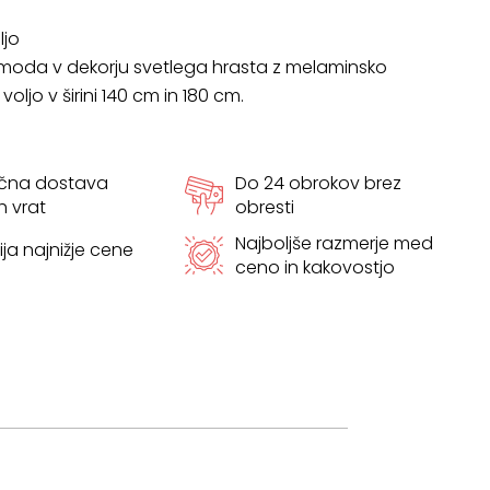
ljo
moda v dekorju svetlega hrasta z melaminsko
oljo v širini 140 cm in 180 cm.
ačna dostava
Do 24 obrokov brez
h vrat
obresti
Najboljše razmerje med
ja najnižje cene
ceno in kakovostjo