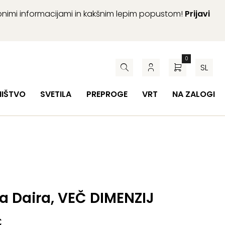
abnimi informacijami in kakšnim lepim popustom!
Prijavi
0
SL
HIŠTVO
SVETILA
PREPROGE
VRT
NA ZALOGI
 Daira, VEČ DIMENZIJ
€