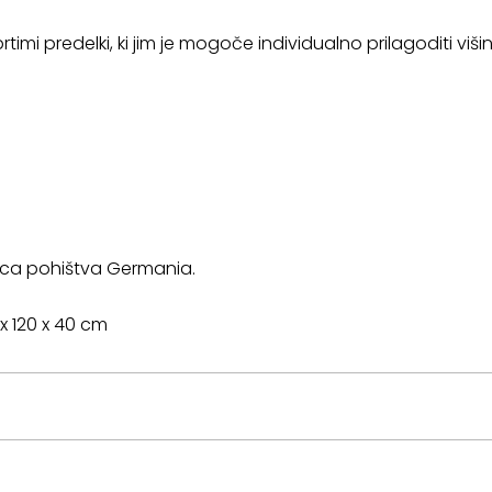
rtimi predelki, ki jim je mogoče individualno prilagoditi viši
lca pohištva Germania.
 x 120 x 40 cm