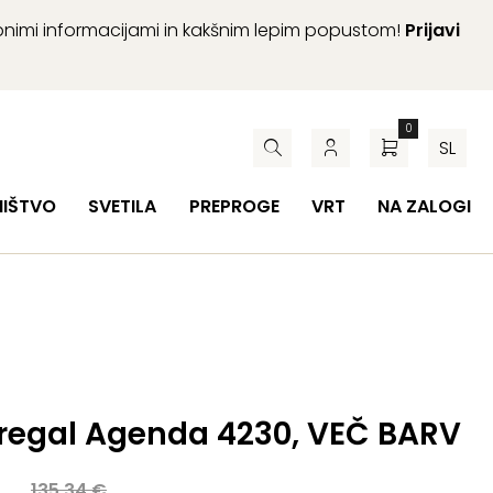
abnimi informacijami in kakšnim lepim popustom!
Prijavi
0
SL
HIŠTVO
SVETILA
PREPROGE
VRT
NA ZALOGI
 regal Agenda 4230, VEČ BARV
a
135,34
€