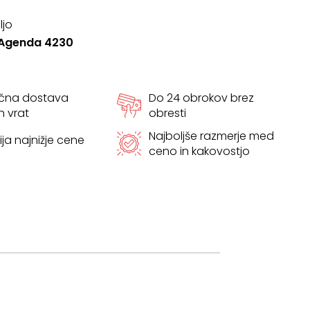
ljo
l Agenda 4230
ačna dostava
Do 24 obrokov brez
h vrat
obresti
Najboljše razmerje med
ja najnižje cene
ceno in kakovostjo