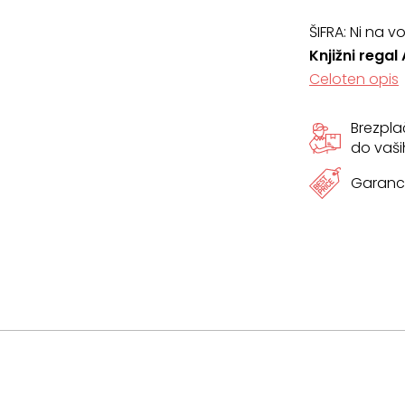
ŠIFRA:
Ni na vo
Knjižni rega
Celoten opis
Brezpl
do vaši
Garanci