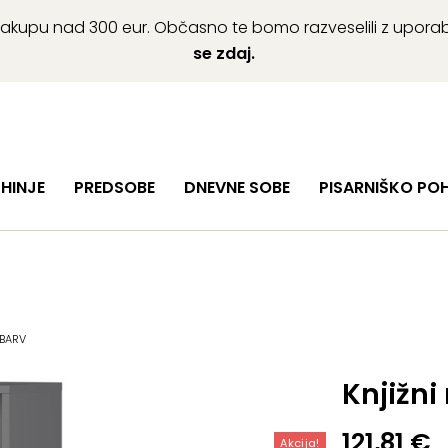
ob nakupu nad 300 eur. Občasno te bomo razveselili z upor
se zdaj.
HINJE
PREDSOBE
DNEVNE SOBE
PISARNIŠKO PO
 BARV
Knjižni
Izvirna
Trenutn
121,81
€
Akcija!