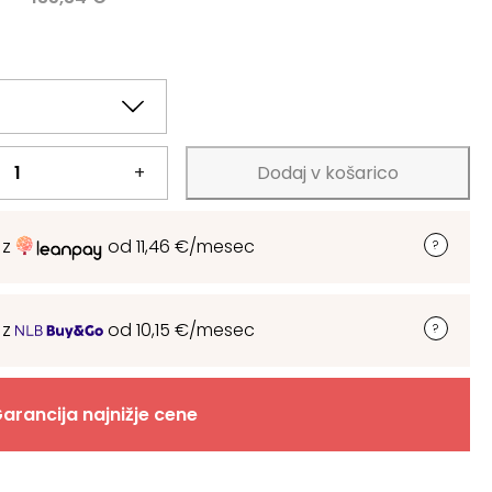
.
+
Dodaj v košarico
 z
od
11,46
€
/mesec
 z
od
10,15
€
/mesec
arancija najnižje cene