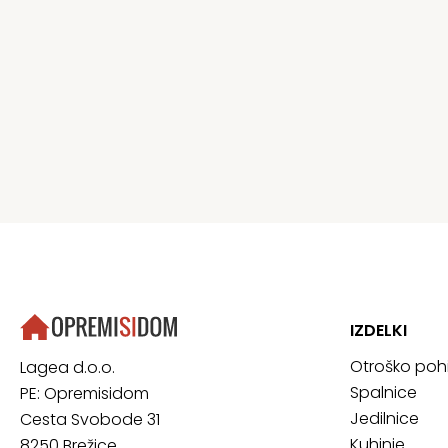
IZDELKI
Otroško poh
Lagea d.o.o.
Spalnice
PE: Opremisidom
Jedilnice
Cesta Svobode 31
Kuhinje
8250 Brežice