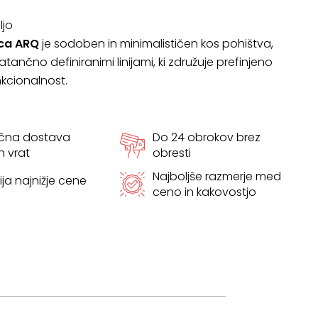
ljo
ica ARQ
je sodoben in minimalističen kos pohištva,
ančno definiranimi linijami, ki združuje prefinjeno
nkcionalnost.
ačna dostava
Do 24 obrokov brez
h vrat
obresti
Najboljše razmerje med
ja najnižje cene
ceno in kakovostjo