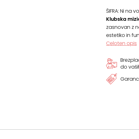
ŠIFRA:
Ni na vo
Klubska miz
zasnovan z nat
estetiko in fu
Celoten opis
Brezpl
do vaši
Garanci