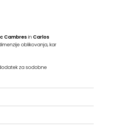
ic Cambres
in
Carlos
dimenzije oblikovanja, kar
n dodatek za sodobne