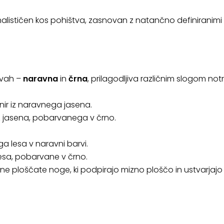
lističen kos pohištva, zasnovan z natančno definiranimi lin
rvah –
naravna
in
črna
, prilagodljiva različnim slogom no
nir iz naravnega jasena.
iz jasena, pobarvanega v črno.
ega lesa v naravni barvi.
 lesa, pobarvane v črno.
lne ploščate noge, ki podpirajo mizno ploščo in ustvarjajo č