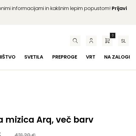
abnimi informacijami in kakšnim lepim popustom!
Prijavi
0
SL
HIŠTVO
SVETILA
PREPROGE
VRT
NA ZALOGI
 mizica Arq, več barv
a
€
431,20
€