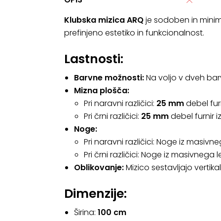
Klubska mizica ARQ
je sodoben in minima
prefinjeno estetiko in funkcionalnost.
Lastnosti:
Barvne možnosti:
Na voljo v dveh ba
Mizna plošča:
Pri naravni različici:
25 mm
debel fur
Pri črni različici:
25 mm
debel furnir 
Noge:
Pri naravni različici: Noge iz masivn
Pri črni različici: Noge iz masivnega
Oblikovanje:
Mizico sestavljajo vertika
Dimenzije:
Širina:
100 cm