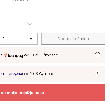
.
.
+
Dodaj v košarico
 z
od
10,26
€
/mesec
 z
od
10,13
€
/mesec
arancija najnižje cene