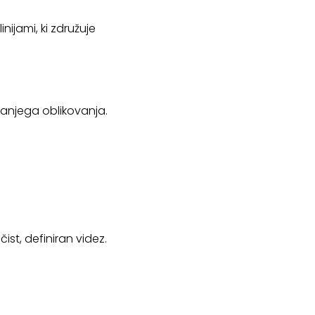
ijami, ki združuje
tranjega oblikovanja.
ist, definiran videz.