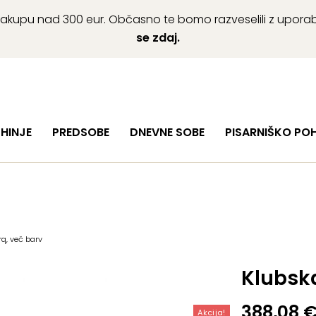
ob nakupu nad 300 eur. Občasno te bomo razveselili z upor
se zdaj.
HINJE
PREDSOBE
DNEVNE SOBE
PISARNIŠKO PO
q, več barv
Klubska
Izvirna
Trenutn
388,08
Akcija!