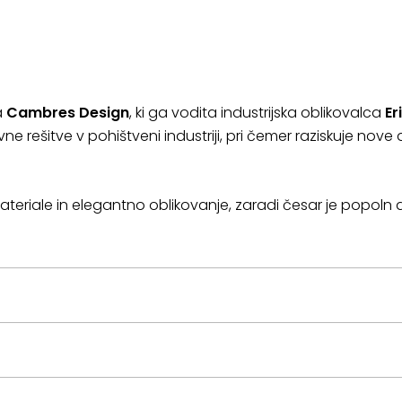
a
Cambres Design
, ki ga vodita industrijska oblikovalca
Er
e rešitve v pohištveni industriji, pri čemer raziskuje nove 
teriale in elegantno oblikovanje, zaradi česar je popol