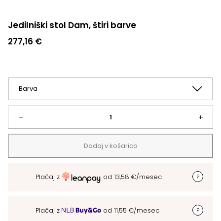
Jedilniški stol Dam, štiri barve
277,16
€
Jedilniški
–
+
stol
Dodaj v košarico
Dam,
Plačaj z
od
13,58
€
/mesec
štiri
barve
Plačaj z
od
11,55
€
/mesec