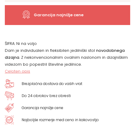
količina
Garancija najnižje cene
ŠIFRA:
Ni na voljo
Dam je individualen in fleksibilen jedilniški stol
novodobnega
dizajna
. Z nekonvencionalnim ovalnim naslonom in dizajniškim
videzom bo popestril številne jedilnice.
Celoten opis
Brezplačna dostava do vaših vrat
Do 24 obrokov brez obresti
Garancija najnižje cene
Najboljše razmerje med ceno in kakovostjo