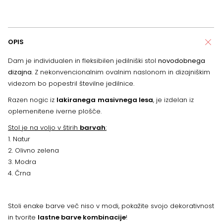
OPIS
Dam je individualen in fleksibilen jedilniški stol
novodobnega
dizajna
. Z nekonvencionalnim ovalnim naslonom in dizajniškim
videzom bo popestril številne jedilnice.
Razen nogic iz
lakiranega
masivnega lesa
, je izdelan iz
oplemenitene iverne plošče.
Stol je na voljo v štirih
barvah
:
1. Natur
2. Olivno zelena
3. Modra
4. Črna
Stoli enake barve več niso v modi, pokažite svojo dekorativnost
in tvorite
lastne barve kombinacije
!