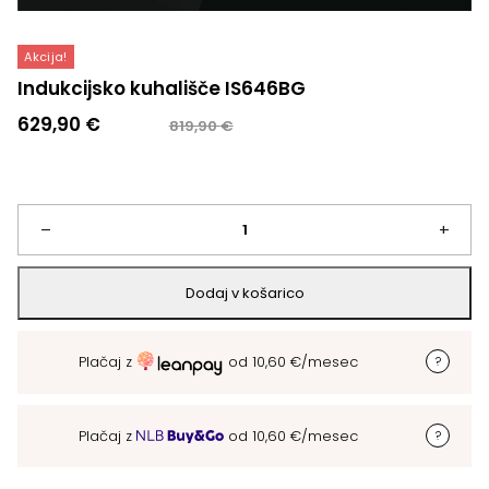
Akcija!
Indukcijsko kuhališče IS646BG
Izvirna
Trenutna
629,90
€
819,90
€
cena
cena
je
je:
bila:
629,90 €.
819,90 €.
Indukcijsko
–
+
kuhališče
Dodaj v košarico
IS646BG
Plačaj z
od
10,60
€
/mesec
količina
Plačaj z
od
10,60
€
/mesec