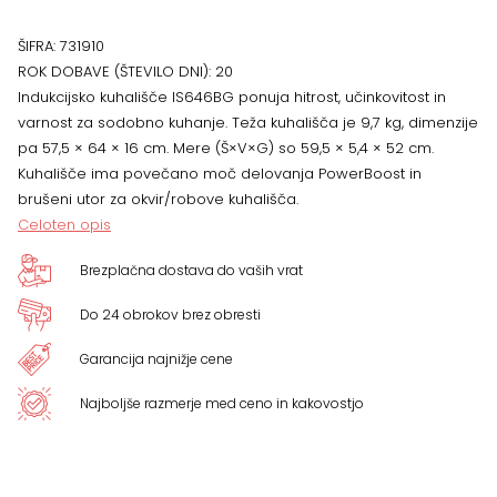
ŠIFRA:
731910
ROK DOBAVE (ŠTEVILO DNI):
20
Indukcijsko kuhališče IS646BG ponuja hitrost, učinkovitost in
varnost za sodobno kuhanje. Teža kuhališča je 9,7 kg, dimenzije
pa 57,5 × 64 × 16 cm. Mere (Š×V×G) so 59,5 × 5,4 × 52 cm.
Kuhališče ima povečano moč delovanja PowerBoost in
brušeni utor za okvir/robove kuhališča.
Celoten opis
Brezplačna dostava do vaših vrat
Do 24 obrokov brez obresti
Garancija najnižje cene
Najboljše razmerje med ceno in kakovostjo