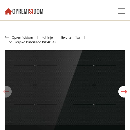
Opremisidom
|
Kuhinje
|
Bela tehnika
|
Indukcijsko kuhališče IS646BG