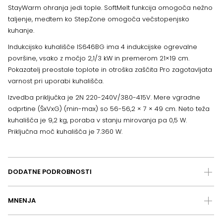
StayWarm ohranja jedi tople. SoftMelt funkcija omogoča nežno
taljenje, medtem ko StepZone omogoča večstopenjsko
kuhanje.
Indukcijsko kuhališče IS646BG ima 4 indukcijske ogrevalne
površine, vsako z močjo 2,1/3 kW in premerom 21×19 cm.
Pokazatelj preostale toplote in otroška zaščita Pro zagotavljata
varnost pri uporabi kuhališča.
Izvedba priključka je 2N 220-240V/380-415V. Mere vgradne
odprtine (ŠxVxG) (min-max) so 56-56,2 × 7 × 49 cm. Neto teža
kuhališča je 9,2 kg, poraba v stanju mirovanja pa 0,5 W.
Priključna moč kuhališča je 7.360 W.
DODATNE PODROBNOSTI
MNENJA