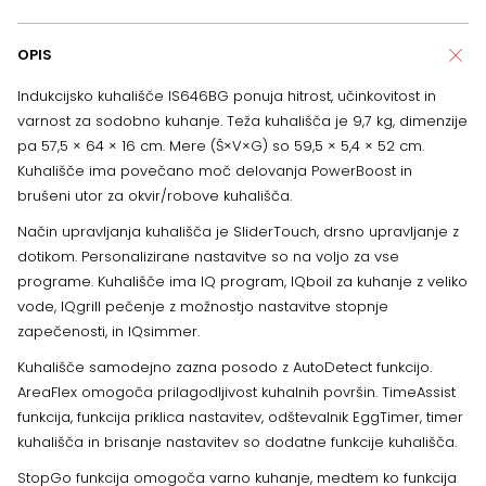
OPIS
Indukcijsko kuhališče IS646BG ponuja hitrost, učinkovitost in
varnost za sodobno kuhanje. Teža kuhališča je 9,7 kg, dimenzije
pa 57,5 × 64 × 16 cm. Mere (Š×V×G) so 59,5 × 5,4 × 52 cm.
Kuhališče ima povečano moč delovanja PowerBoost in
brušeni utor za okvir/robove kuhališča.
Način upravljanja kuhališča je SliderTouch, drsno upravljanje z
dotikom. Personalizirane nastavitve so na voljo za vse
programe. Kuhališče ima IQ program, IQboil za kuhanje z veliko
vode, IQgrill pečenje z možnostjo nastavitve stopnje
zapečenosti, in IQsimmer.
Kuhališče samodejno zazna posodo z AutoDetect funkcijo.
AreaFlex omogoča prilagodljivost kuhalnih površin. TimeAssist
funkcija, funkcija priklica nastavitev, odštevalnik EggTimer, timer
kuhališča in brisanje nastavitev so dodatne funkcije kuhališča.
StopGo funkcija omogoča varno kuhanje, medtem ko funkcija