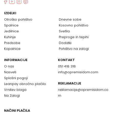
IZDELKI
Otroško pohištvo
Dnevne sobe
Spalnice
Kosovno pohištvo
Jedilnice
Svetila
Kuhinje
Preproge in tepihi
Predsobe
Dodatki
Kopalnice
Pohištvo na zalogi
INFORMACIJE
KONTAKT
O nas
051 418 318
Nasveti
info@opremisidom.com
Splošni pogoji
REKLAMACIJE
Leanpay obročno plačilo
Vrnitev blaga
reklamacije@
opremisidom.co
Na Zalogi
m
NAČINI PLAČILA