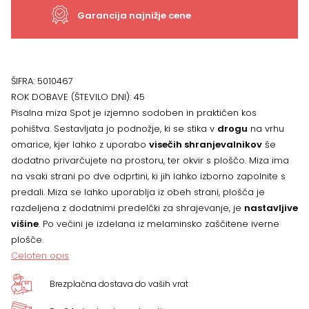
Garancija najnižje cene
ŠIFRA:
5010467
ROK DOBAVE (ŠTEVILO DNI):
45
Pisalna miza Spot je izjemno sodoben in praktičen kos
pohištva. Sestavljata jo podnožje, ki se stika v
drogu
na vrhu
omarice, kjer lahko z uporabo
visečih shranjevalnikov
še
dodatno privarčujete na prostoru, ter okvir s ploščo. Miza ima
na vsaki strani po dve odprtini, ki jih lahko izborno zapolnite s
predali. Miza se lahko uporablja iz obeh strani, plošča je
razdeljena z dodatnimi predelčki za shrajevanje, je
nastavljive
višine
. Po večini je izdelana iz melaminsko zaščitene iverne
plošče.
Celoten opis
Brezplačna dostava do vaših vrat