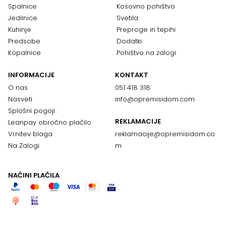
Spalnice
Kosovno pohištvo
Jedilnice
Svetila
Kuhinje
Preproge in tepihi
Predsobe
Dodatki
Kopalnice
Pohištvo na zalogi
INFORMACIJE
KONTAKT
O nas
051 418 318
Nasveti
info@opremisidom.com
Splošni pogoji
REKLAMACIJE
Leanpay obročno plačilo
Vrnitev blaga
reklamacije@
opremisidom.co
Na Zalogi
m
NAČINI PLAČILA