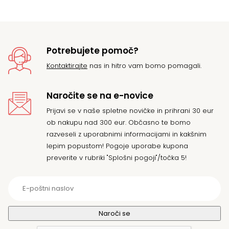
15
Potrebujete pomoč?
Kontaktirajte
nas in hitro vam bomo pomagali.
Naročite se na e-novice
Prijavi se v naše spletne novičke in prihrani 30 eur
ob nakupu nad 300 eur. Občasno te bomo
razveseli z uporabnimi informacijami in kakšnim
lepim popustom! Pogoje uporabe kupona
preverite v rubriki "Splošni pogoji"/točka 5!