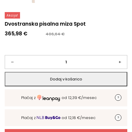
Akcija!
Dvostranska pisalna miza Spot
Izvirna
Trenutna
365,98
€
406,64
€
cena
cena
je
je:
bila:
365,98 €.
406,64 €.
Dvostranska
–
+
pisalna
Dodaj v košarico
miza
Plačaj z
od
12,39
€
/mesec
Spot
količina
Plačaj z
od
12,18
€
/mesec