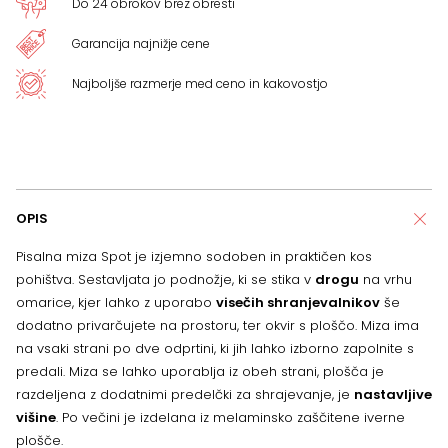
Do 24 obrokov brez obresti
Garancija najnižje cene
Najboljše razmerje med ceno in kakovostjo
OPIS
Pisalna miza Spot je izjemno sodoben in praktičen kos
pohištva. Sestavljata jo podnožje, ki se stika v
drogu
na vrhu
omarice, kjer lahko z uporabo
visečih shranjevalnikov
še
dodatno privarčujete na prostoru, ter okvir s ploščo. Miza ima
na vsaki strani po dve odprtini, ki jih lahko izborno zapolnite s
predali. Miza se lahko uporablja iz obeh strani, plošča je
razdeljena z dodatnimi predelčki za shrajevanje, je
nastavljive
višine
. Po večini je izdelana iz melaminsko zaščitene iverne
plošče.