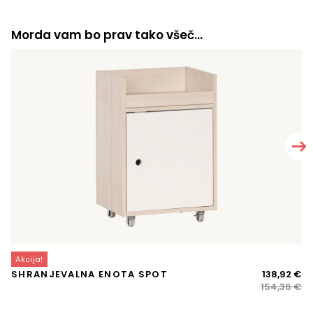
Morda vam bo prav tako všeč…
Akcija!
A
Iz
Tr
SHRANJEVALNA ENOTA SPOT
138,92
€
D
ce
ce
154,36
€
je
je:
bil
13