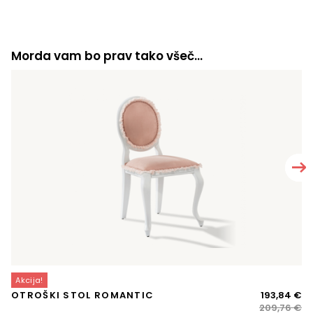
Morda vam bo prav tako všeč…
Akcija!
P
Iz
Tr
OTROŠKI STOL ROMANTIC
193,84
€
ve
ce
ce
209,76
€