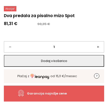
Akcija!
Dva predala za pisalno mizo Spot
Izvirna
Trenutna
81,31
€
90,35
€
cena
cena
je
je:
bila:
81,31 €.
90,35 €.
Dva
–
+
predala
Dodaj v košarico
za
Plačaj z
od
15,11
€
/mesec
pisalno
mizo
Garancija najnižje cene
Spot