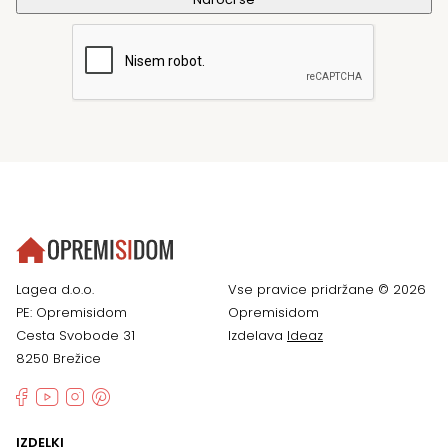
Lagea d.o.o.
Vse pravice pridržane © 2026
PE: Opremisidom
Opremisidom
Cesta Svobode 31
Izdelava
Ideaz
8250 Brežice
IZDELKI