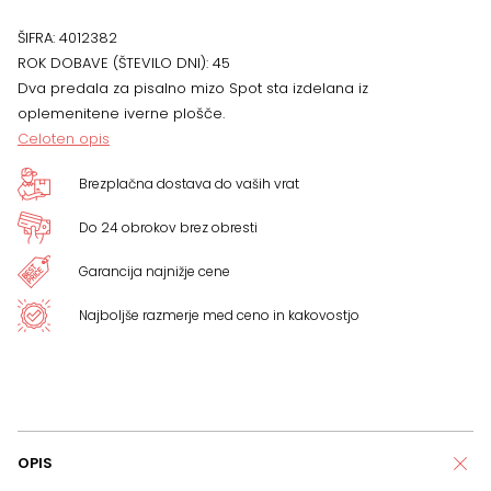
količina
ŠIFRA:
4012382
ROK DOBAVE (ŠTEVILO DNI):
45
Dva predala za pisalno mizo Spot sta izdelana iz
oplemenitene iverne plošče.
Celoten opis
Brezplačna dostava do vaših vrat
Do 24 obrokov brez obresti
Garancija najnižje cene
Najboljše razmerje med ceno in kakovostjo
OPIS