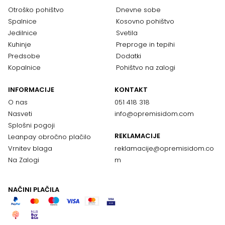
Otroško pohištvo
Dnevne sobe
Spalnice
Kosovno pohištvo
Jedilnice
Svetila
Kuhinje
Preproge in tepihi
Predsobe
Dodatki
Kopalnice
Pohištvo na zalogi
INFORMACIJE
KONTAKT
O nas
051 418 318
Nasveti
info@opremisidom.com
Splošni pogoji
REKLAMACIJE
Leanpay obročno plačilo
Vrnitev blaga
reklamacije@
opremisidom.co
Na Zalogi
m
NAČINI PLAČILA