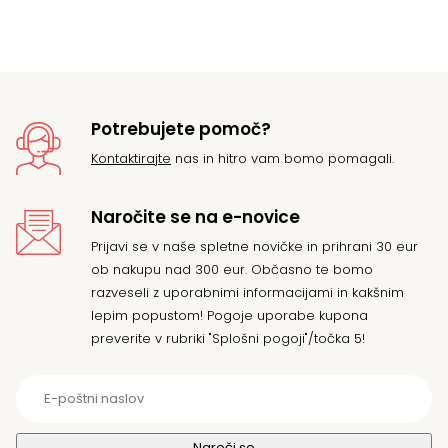
je
je:
bil
19
20
Potrebujete pomoč?
Kontaktirajte
nas in hitro vam bomo pomagali.
Naročite se na e-novice
Prijavi se v naše spletne novičke in prihrani 30 eur
ob nakupu nad 300 eur. Občasno te bomo
razveseli z uporabnimi informacijami in kakšnim
lepim popustom! Pogoje uporabe kupona
preverite v rubriki "Splošni pogoji"/točka 5!