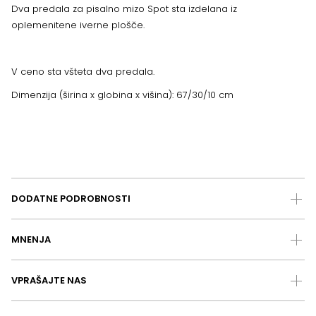
Dva predala za pisalno mizo Spot sta izdelana iz
oplemenitene iverne plošče.
V ceno sta všteta dva predala.
Dimenzija (širina x globina x višina): 67/30/10 cm
DODATNE PODROBNOSTI
MNENJA
VPRAŠAJTE NAS