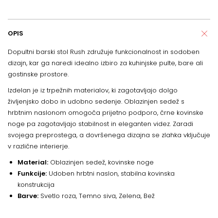
OPIS
Dopultni barski stol Rush združuje funkcionalnost in sodoben
dizajn, kar ga naredi idealno izbiro za kuhinjske pulte, bare ali
gostinske prostore.
Izdelan je iz trpežnih materialov, ki zagotavljajo dolgo
življenjsko dobo in udobno sedenje. Oblazinjen sedež s
hrbtnim naslonom omogoča prijetno podporo, črne kovinske
noge pa zagotavljajo stabilnost in eleganten videz. Zaradi
svojega preprostega, a dovršenega dizajna se zlahka vključuje
v različne interierje.
Material:
Oblazinjen sedež, kovinske noge
Funkcije:
Udoben hrbtni naslon, stabilna kovinska
konstrukcija
Barve:
Svetlo roza, Temno siva, Zelena, Bež