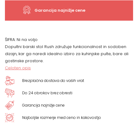
količina
Garancija najnižje cene
ŠIFRA:
Ni na voljo
Dopultni barski stol Rush združuje funkcionalnost in sodoben
dizajn, kar ga naredi idealno izbiro za kuhinjske pulte, bare ali
gostinske prostore.
Celoten opis
Brezplačna dostava do vaših vrat
Do 24 obrokov brez obresti
Garancija najnižje cene
Najboljše razmerje med ceno in kakovostjo