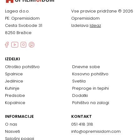
Lagea d.o.o.
Vse pravice pridržane © 2026
PE: Opremisidom
Opremisidom
Cesta Svobode 31
Izdelava
Ideaz
8250 Brežice
IZDELKI
Otroško pohištvo
Dnevne sobe
Spalnice
Kosovno pohištvo
Jedilnice
Svetila
Kuhinje
Preproge in tepihi
Predsobe
Dodatki
Kopalnice
Pohištvo na zalogi
INFORMACIJE
KONTAKT
O nas
051 418 318
Nasveti
info@opremisidom.com
Splošni pogoji