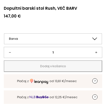
Dopultni barski stol Rush, VEČ BARV
147,00
€
Dopultni
–
+
barski
Dodaj v košarico
stol
Plačaj z
od
13,81
€
/mesec
Rush,
VEČ
Plačaj z
od
12,25
€
/mesec
BARV