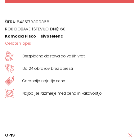
ŠIFRA:
8435178399366
ROK DOBAVE (ŠTEVILO DNI):
60
Komoda Pisco – sivozelena
Celoten opis
Brezplačna dostava do vaših vrat
Do 24 obrokov brez obresti
Garancija najnižje cene
Najboljše razmerje med ceno in kakovostjo
OPIS