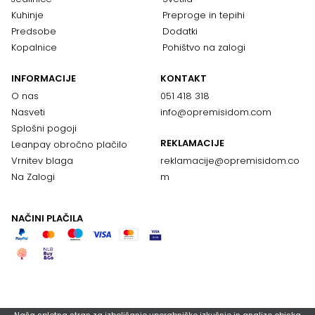
Kuhinje
Preproge in tepihi
Predsobe
Dodatki
Kopalnice
Pohištvo na zalogi
INFORMACIJE
KONTAKT
O nas
051 418 318
Nasveti
info@opremisidom.com
Splošni pogoji
REKLAMACIJE
Leanpay obročno plačilo
Vrnitev blaga
reklamacije@
opremisidom.co
Na Zalogi
m
NAČINI PLAČILA
Naša spletna stran za izboljšanje uporabniške izkušnje in analizo obiska