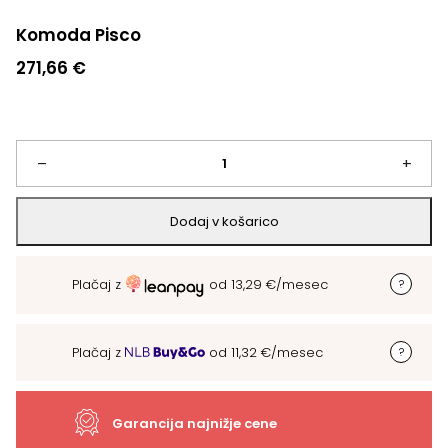
Komoda Pisco
271,66
€
Komoda
–
+
Pisco
Dodaj v košarico
količina
Plačaj z
od
13,29
€
/mesec
Plačaj z
od
11,32
€
/mesec
Garancija najnižje cene