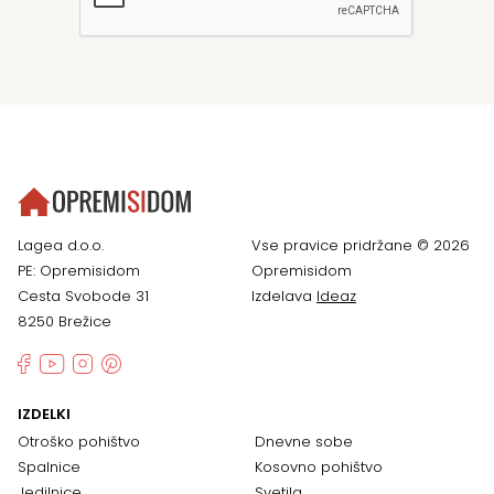
Lagea d.o.o.
Vse pravice pridržane © 2026
PE: Opremisidom
Opremisidom
Cesta Svobode 31
Izdelava
Ideaz
8250 Brežice
IZDELKI
Otroško pohištvo
Dnevne sobe
Spalnice
Kosovno pohištvo
Jedilnice
Svetila