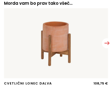
Morda vam bo prav tako všeč…
CVETLIČNI LONEC DALVA
108,75
€
O