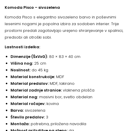
Komoda Pisco – sivozelena
Komoda Pisco s elegantno sivozeleno barvo in poševnimi
lesenimi nogami je popolna izbira za sodoben interier. Trije
prostorni predali zagotavljajo urejeno shranjevanje v spalnici,
predsobi ali otroški sobi.
Lastnosti izdelka:
Dimenzije (ŠxVxG):
80 × 83 × 40 cm
Višina nog:
25 cm
Nosilnost:
do 45 kg
Material konstrukcije:
MDF
Material predalov:
MDF, lakirano
Material zadnje stranice:
vlaknena plošča
Material nog:
masivni bor, svetlo obdelan
Material ročajev:
kovina
Barva:
sivozelena
Število predalov:
3
Montaža:
potrebna, priložena navodila
Možnost pritrditve na steno:
da