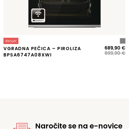
Akcija!
Izvirna
Trenutna
I
T
689,90
€
VGRADNA PEČICA – PIROLIZA
cena
cena
c
c
899,90
€
BPSA6747A08XWI
je
e:
je
je
bila:
299,90 €.
bi
6
359,90 €.
8
Naročite se na e-novice