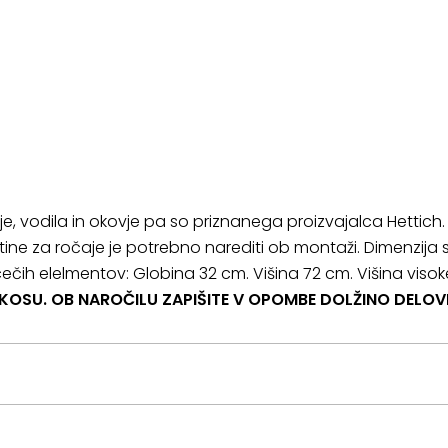
e, vodila in okovje pa so priznanega proizvajalca Hettich. 
zvrtine za ročaje je potrebno narediti ob montaži. Dimenzij
cečih elelmentov: Globina 32 cm. Višina 72 cm. Višina vi
 KOSU. OB NAROČILU ZAPIŠITE V OPOMBE DOLŽINO DELOV