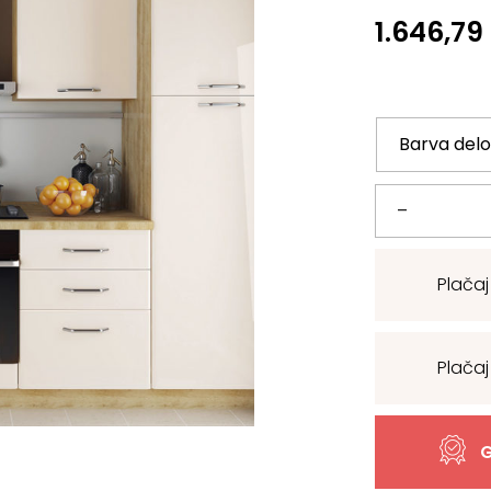
1.646,79
Moderna
–
jela
Plačaj
kuhinja
Modern,
Plačaj
dolžine
300
G
cm