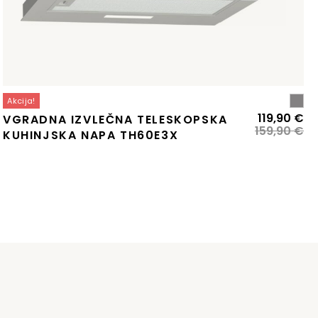
Akcija!
zvirna
renutna
Iz
Tr
119,90
€
VGRADNA IZVLEČNA TELESKOPSKA
ena
ena
ce
ce
159,90
€
KUHINJSKA NAPA TH60E3X
:
je
je:
la:
89,90 €.
bil
11
99,90 €.
15