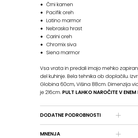
Črni kamen
Pacifik oreh
Latino marmor
Nebraska hrast
Carini oreh
Chromix siva
Siena marmor
Vsa vrata in predali imajo mehko zapiranj
del kuhinje. Bela tehnika ob doplačilu. I
Globina 60cm, Višina 88cm. Dimenzija vi
je 216cm.
PULT LAHKO NAROČITE V ENEM
DODATNE PODROBNOSTI
MNENJA