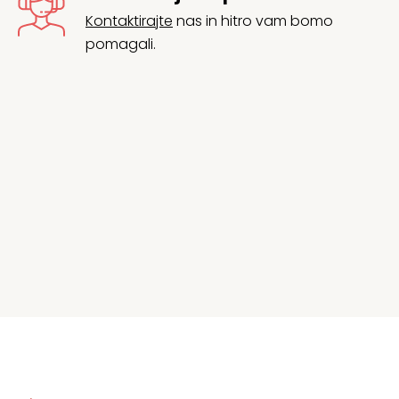
Kontaktirajte
nas in hitro vam bomo
pomagali.