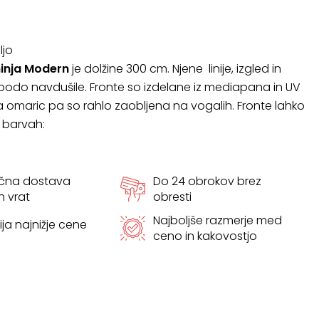
ljo
inja Modern
je dolžine 300 cm. Njene linije, izgled in
 bodo navdušile. Fronte so izdelane iz mediapana in UV
ta omaric pa so rahlo zaobljena na vogalih. Fronte lahko
h barvah:
ačna dostava
Do 24 obrokov brez
h vrat
obresti
Najboljše razmerje med
ja najnižje cene
ceno in kakovostjo