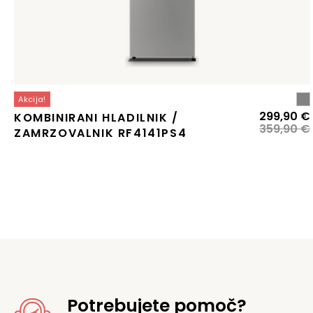
Akcija!
299,90
€
KOMBINIRANI HLADILNIK /
359,90
€
ZAMRZOVALNIK RF4141PS4
j
Potrebujete pomoč?