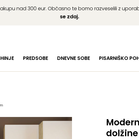
ob nakupu nad 300 eur. Občasno te bomo razveselili z upor
se zdaj.
HINJE
PREDSOBE
DNEVNE SOBE
PISARNIŠKO PO
cm
Modern
dolžin