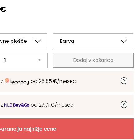
€
+
Dodaj v košarico
 z
od
26,85
€
/mesec
 z
od
27,71
€
/mesec
arancija najnižje cene