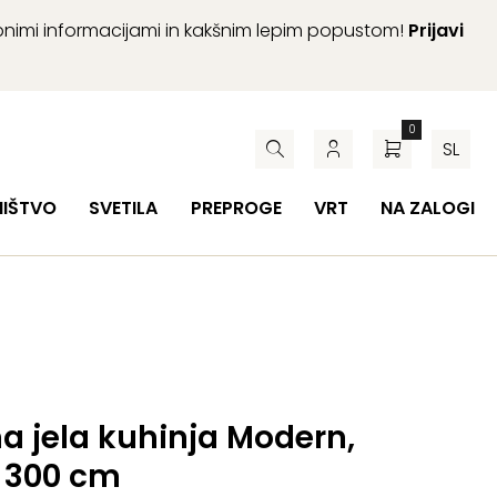
abnimi informacijami in kakšnim lepim popustom!
Prijavi
0
SL
HIŠTVO
SVETILA
PREPROGE
VRT
NA ZALOGI
a jela kuhinja Modern,
e 300 cm