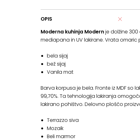
OPIS
Moderna kuhinja Modern
je dolžine 300 
mediapana in UV lakirane. Vrata omaric p
bela sijaj
bež sijaj
Vanila mat
Barva korpusa je bela. Fronte iz MDF so la
99,70%. Ta tehnologija lakiranja omogoča
lakirano pohištvo. Delovno ploščo proizv
Terrazzo siva
Mozaik
Beli marmor