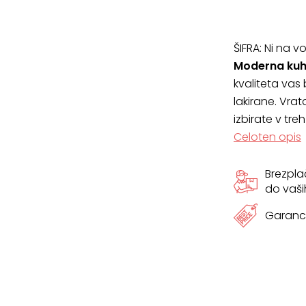
količina
ŠIFRA:
Ni na vo
Moderna kuh
kvaliteta vas
lakirane. Vra
izbirate v tre
Celoten opis
Brezpl
do vaši
Garanci