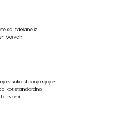
nte so izdelane iz
reh barvah:
ejo visoko stopnjo sijaja-
abo, kot standardno
i barvami: