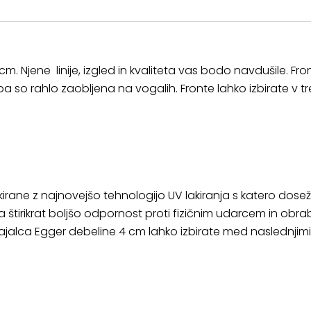
cm. Njene linije, izgled in kvaliteta vas bodo navdušile. Fro
a so rahlo zaobljena na vogalih. Fronte lahko izbirate v t
kirane z najnovejšo tehnologijo UV lakiranja s katero dosež
 štirikrat boljšo odpornost proti fizičnim udarcem in obr
ajalca Egger debeline 4 cm lahko izbirate med naslednjim