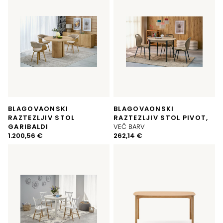
1.019,93 €.
BLAGOVAONSKI
BLAGOVAONSKI
RAZTEZLJIV STOL
RAZTEZLJIV STOL PIVOT,
GARIBALDI
VEČ BARV
1.200,56
€
262,14
€