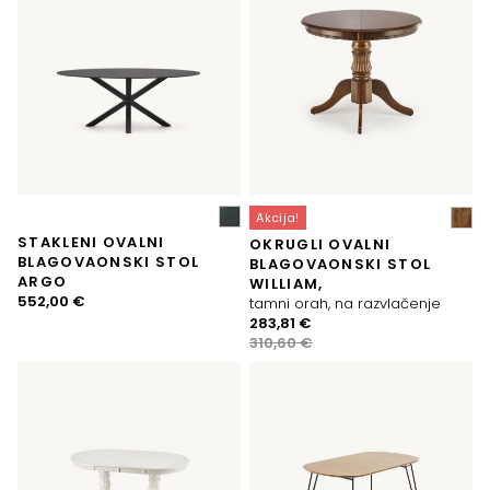
Akcija!
STAKLENI OVALNI
OKRUGLI OVALNI
BLAGOVAONSKI STOL
BLAGOVAONSKI STOL
ARGO
WILLIAM,
552,00
€
tamni orah, na razvlačenje
Izvorna
Trenutna
283,81
€
cijena
cijena
310,60
€
bila
je:
je:
283,81 €.
310,60 €.