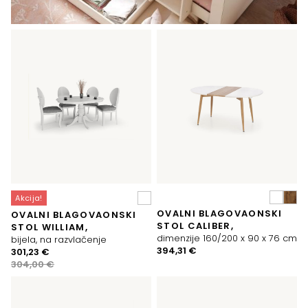
Akcija!
OVALNI BLAGOVAONSKI
OVALNI BLAGOVAONSKI
STOL CALIBER,
STOL WILLIAM,
dimenzije 160/200 x 90 x 76 cm
bijela, na razvlačenje
394,31
€
Izvorna
Trenutna
301,23
€
cijena
cijena
304,00
€
bila
je:
je:
301,23 €.
304,00 €.