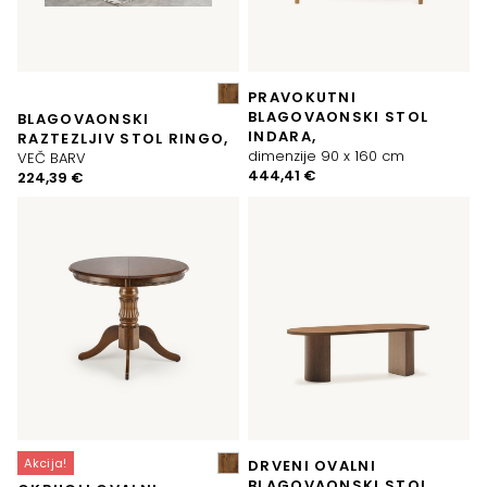
PRAVOKUTNI
BLAGOVAONSKI STOL
BLAGOVAONSKI
INDARA,
RAZTEZLJIV STOL RINGO,
dimenzije 90 x 160 cm
VEČ BARV
444,41
€
224,39
€
Akcija!
DRVENI OVALNI
BLAGOVAONSKI STOL