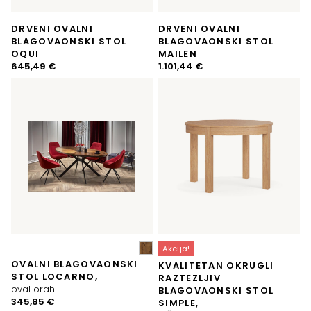
DRVENI OVALNI
DRVENI OVALNI
BLAGOVAONSKI STOL
BLAGOVAONSKI STOL
OQUI
MAILEN
645,49
€
1.101,44
€
Akcija!
OVALNI BLAGOVAONSKI
KVALITETAN OKRUGLI
STOL LOCARNO,
RAZTEZLJIV
oval orah
BLAGOVAONSKI STOL
345,85
€
SIMPLE,