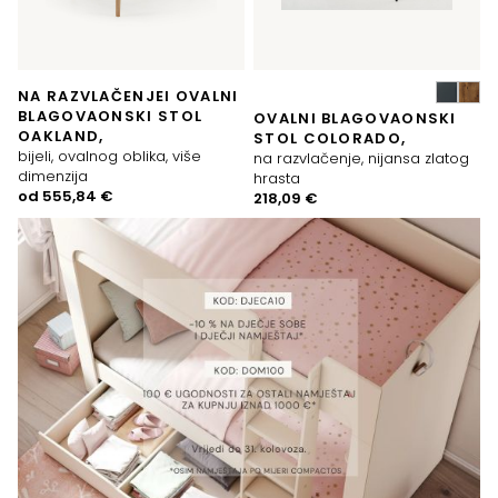
NA RAZVLAČENJEI OVALNI
BLAGOVAONSKI STOL
OVALNI BLAGOVAONSKI
OAKLAND,
STOL COLORADO,
bijeli, ovalnog oblika, više
na razvlačenje, nijansa zlatog
dimenzija
hrasta
od
555,84
€
218,09
€