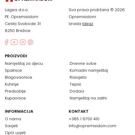
Lagea d.o.o.
Sva prava pridržana © 2026
PE: Opremisidom
Opremisidom
Cesta Svobode 31
Izrada
Ideaz
8250 Brežice
PROIZVODI
Namještaj za djecu
Dnevne sobe
Spalnice
Komadni namještaj
Blagovaonice
Rasvjeta
Kuhinje
Tepisi
Predsoblje
Dodaci
Kupaonice
Namještaj na zalihi
INFORMACIJA
KONTAKT
O nama
+385 1 6700 410
Savjeti
info@opremisidom.com
Opći uvjeti