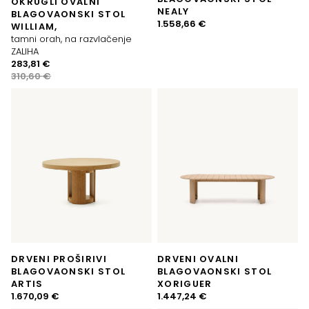
OKRUGLI OVALNI
NEALY
BLAGOVAONSKI STOL
1.558,66
€
WILLIAM,
tamni orah, na razvlačenje
ZALIHA
Izvorna
Trenutna
283,81
€
cijena
cijena
310,60
€
bila
je:
je:
283,81 €.
310,60 €.
DRVENI PROŠIRIVI
DRVENI OVALNI
BLAGOVAONSKI STOL
BLAGOVAONSKI STOL
ARTIS
XORIGUER
1.670,09
€
1.447,24
€