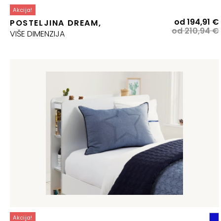
Akcija!
od
194,91
€
POSTELJINA DREAM,
od
210,94
€
VIŠE DIMENZIJA
j
j
Akcija!