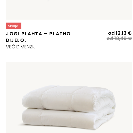
Akcija!
od
12,13
€
JOGI PLAHTA – PLATNO
od
13,49
€
BIJELO,
j
VEČ DIMENZIJ
j