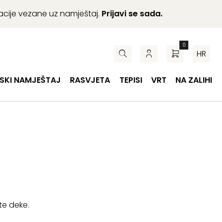
macije vezane uz namještaj.
Prijavi se sada.
0
HR
SKI NAMJEŠTAJ
RASVJETA
TEPISI
VRT
NA ZALIHI
te deke.