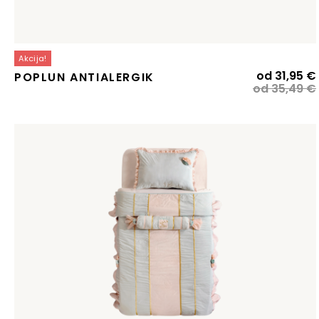
Akcija!
od
31,95
€
POPLUN ANTIALERGIK
od
35,49
€
j
j