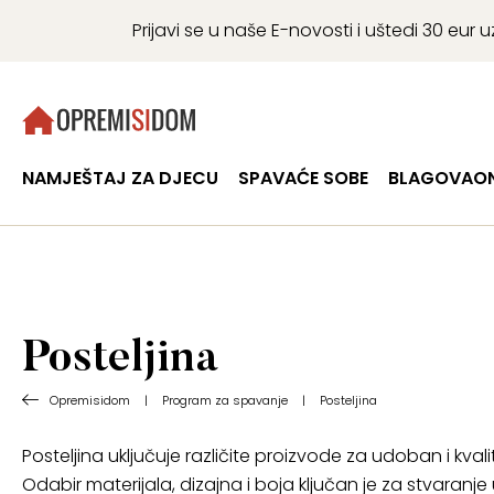
Prijavi se u naše E-novosti i uštedi 30 eu
NAMJEŠTAJ ZA DJECU
SPAVAĆE SOBE
BLAGOVAON
Posteljina
Opremisidom
|
Program za spavanje
|
Posteljina
Posteljina uključuje različite proizvode za udoban i kval
Odabir materijala, dizajna i boja ključan je za stvaran