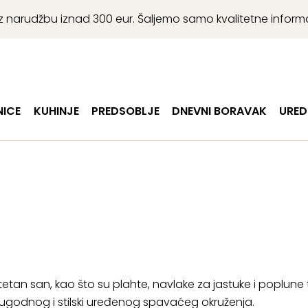
r uz narudžbu iznad 300 eur. Šaljemo samo kvalitetne infor
ICE
KUHINJE
PREDSOBLJE
DNEVNI BORAVAK
URED
itetan san, kao što su plahte, navlake za jastuke i poplune 
je ugodnog i stilski uređenog spavaćeg okruženja.