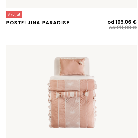
Akcija!
od
195,06
€
POSTELJINA PARADISE
od
211,08
€
j
j