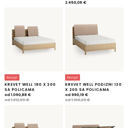
2.450,05
€
Akcija!
Akcija!
KREVET WELL 180 X 200
KREVET WELL PODIZNI 120
SA POLICAMA
X 200 SA POLICAMA
Izvorna
Trenutna
Izvorna
Trenutna
od
1.090,88
€
od
990,19
€
cijena
cijena
cijena
cijena
od
1.212,09
€
od
1.100,20
€
bila
je:
bila
je:
je:
1.090,88 €.
je:
990,19 €.
1.212,09 €.
1.100,20 €.