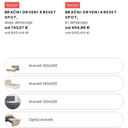
Akcija!
Akcija!
BRAČNI DRVENI KREVET
BRAČNI DRVENI KREVET
SPOT,
SPOT,
dvije dimenzije
tri dimenzije
Izvorna
Trenutna
Izvorna
Trenutna
od
743,07
€
od
454,86
€
cijena
cijena
cijena
cijena
od
825,64
€
od
505,40
€
bila
je:
bila
je:
je:
743,07 €.
je:
454,86 €.
825,64 €.
505,40 €.
Kreveti 160x200
Kreveti 140x200
Kreveti 120x200
Dječji kreveti