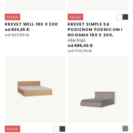
Akcija!
Akcija!
KREVET WELL 180 X 200
KREVET SIMPLE SA
Izvorna
Trenutna
od
834,35
€
PODIZNOM PODNICOM I
cijena
cijena
od
927,05
€
NOGAMA 180 X 200,
bila
je:
više boja
je:
834,35 €.
Izvorna
Trenutna
od
685,45
€
927,05 €.
cijena
cijena
od
770,79
€
bila
je:
je:
685,45 €.
770,79 €.
Akcija!