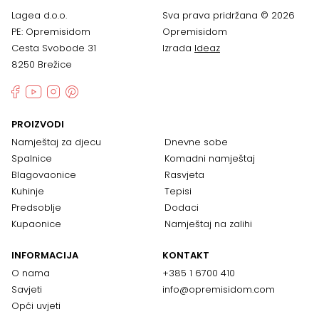
Lagea d.o.o.
Sva prava pridržana © 2026
PE: Opremisidom
Opremisidom
Cesta Svobode 31
Izrada
Ideaz
8250 Brežice
PROIZVODI
Namještaj za djecu
Dnevne sobe
Spalnice
Komadni namještaj
Blagovaonice
Rasvjeta
Kuhinje
Tepisi
Predsoblje
Dodaci
Kupaonice
Namještaj na zalihi
INFORMACIJA
KONTAKT
O nama
+385 1 6700 410
Savjeti
info@opremisidom.com
Opći uvjeti