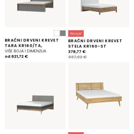
Akcija!
BRAČNI DRVENI KREVET
BRAČNI DRVENI KREVET
TARA KR160/TA,
STELA KR160-ST
VIŠE BOJA I DIMENZIJA
Izvorna
Trenutna
378,77
€
od
621,72
€
cijena
cijena
467,62
€
bila
je:
je:
378,77 €.
467,62 €.