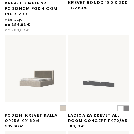
KREVET RONDO 180 X 200
KREVET SIMPLE SA
1.122,80
€
PODIZNOM PODNICOM
180 X 200,
više boja
Izvorna
Trenutna
od
684,06
€
cijena
cijena
od
760,07
€
bila
je:
je:
684,06 €.
760,07 €.
PODIZNI KREVET KALLA
LADICA ZA KREVET ALL
OPERA KR180M
ROOM CONCEPT FK70/AR
902,66
€
100,10
€