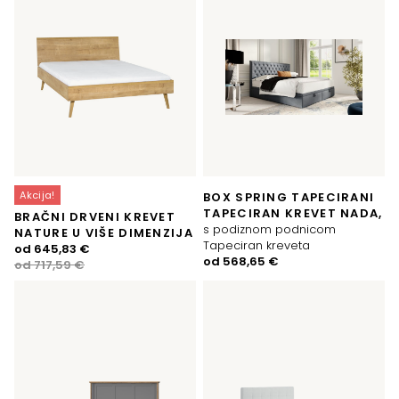
Akcija!
BOX SPRING TAPECIRANI
TAPECIRAN KREVET NADA,
BRAČNI DRVENI KREVET
s podiznom podnicom
NATURE U VIŠE DIMENZIJA
Tapeciran kreveta
Izvorna
Trenutna
od
645,83
€
od
568,65
€
cijena
cijena
od
717,59
€
bila
je:
je:
645,83 €.
717,59 €.