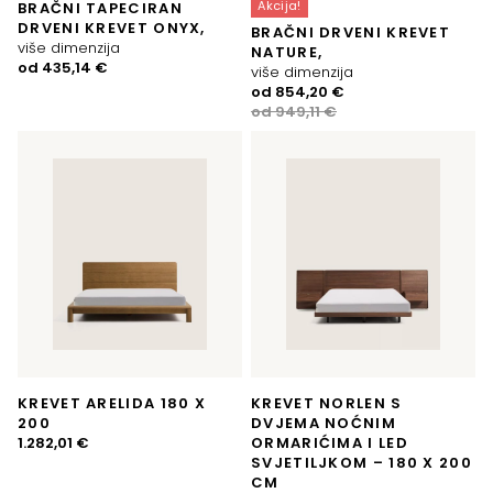
Akcija!
BRAČNI TAPECIRAN
DRVENI KREVET ONYX,
BRAČNI DRVENI KREVET
više dimenzija
NATURE,
od
435,14
€
više dimenzija
Izvorna
Trenutna
od
854,20
€
cijena
cijena
od
949,11
€
bila
je:
je:
854,20 €.
949,11 €.
KREVET ARELIDA 180 X
KREVET NORLEN S
200
DVJEMA NOĆNIM
1.282,01
€
ORMARIĆIMA I LED
SVJETILJKOM – 180 X 200
CM