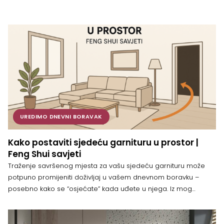
UREDIMO DNEVNI BORAVAK
Kako postaviti sjedeću garnituru u prostor |
Feng Shui savjeti
Traženje savršenog mjesta za vašu sjedeću garnituru može
potpuno promijeniti doživljaj u vašem dnevnom boravku –
posebno kako se “osjećate” kada uđete u njega. Iz mog
iskustva, pravilno postavljanje može učiniti cijeli prostor
ugodnijim i udobnijim, pogotovo ako uzmete u obzir nekoliko
savjeta feng shuija. Većina ljudi jednostavno gurne kauč uz