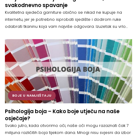
svakodnevno spavanje
Kvalitetna sjedeča garniture obično se nikad ne kupuje na
internetu, jer je potrebno isprobati sjedište i dodirom ruke
odabrati tkaninu koja vam najviše odgovara. Izuzetak su vrlo
pristupačni modeli, gdje ne očekujete puno i više gledate na
samu funkcionalnost te da se uklapa u sam prostor. Koje su
karakteristike kvalitetne sjedeče garniture? U osnovi, kvalitetna
[…]
BOJE U NAMJEŠTAJU
Psihologija boja – Kako boje utječu na naše
osječaje?
Svako jutro, kada otvorimo oči, naše oči mogu razaznati čak 7
milijuna različitih boja tijekom dana. Mnogi nisu svjesni da izbor