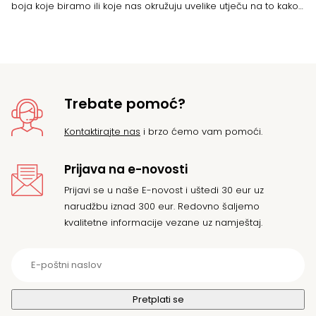
boja koje biramo ili koje nas okružuju uvelike utječu na to kako
se osječamo. Neke3 na nas djeluju ugodno, dok druge
uzrokuju slabu energiju i slabost. Stoga je odabir boja vrlo
važan, posebice u […]
Trebate pomoć?
Kontaktirajte nas
i brzo ćemo vam pomoći.
Prijava na e-novosti
Prijavi se u naše E-novost i uštedi 30 eur uz
narudžbu iznad 300 eur. Redovno šaljemo
kvalitetne informacije vezane uz namještaj.