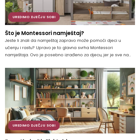
UREDIMO DJEČJU SOBI
Što je Montessori namještaj?
Jeste li znali da namještaj zapravo može pomoći djeci u
učenju i rastu? Upravo je to glavna svrha Montessori
namještaja. Ovo je posebno izrađeno za djecu, jer je sve na
njihovoj visini i lako dostupno. S takvim namještajem djeca
mogu sama birati igračke, pospremati knjige i tako
poboljšavati svoju samostalnost. Montessori namještaj je
osmišljen tako […]
UREDIMO DJEČJU SOBI