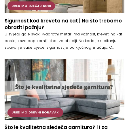
UREDIMO DJEČJU SOBI
Sigurnost kod kreveta na kat | Na što trebamo
obratiti pažnju?
U svijetu gdje svaki kvadratni metar ima važnost, kreveti na kat
postaju sve popularniji izbor za obitelji. No kada je u pitanju
spavanje vaše djece, sigurnost je od ključnog značaja. O
sigurnosti treba razmišljati tijekom procesa kupovine, kao i
nakon uređenja dječje sobe. Kroz članak ćemo razmotriti
ključne elemente sigurnosti koje treba uzeti u obzir […]
UREDIMO DNEVNI BORAVAK
Što je kvalitetna sjedeča garnitura? | I za