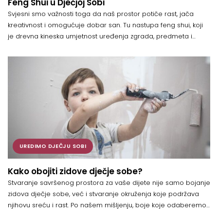
Feng Shui u Dječjoj Sobi
Svjesni smo važnosti toga da naš prostor potiče rast, jača
kreativnost i omogućuje dobar san. Tu nastupa feng shui, koji
je drevna kineska umjetnost uređenja zgrada, predmeta i
prostora u okolini radi postizanja harmonije i ravnoteže.
Strateškim rasporedom namještaja, odabirom odgovarajućih
boja i razumijevanjem Bagua karte možemo pozitivno utjecati
na tok energije. Pokazat ćemo vam […]
UREDIMO DJEČJU SOBI
Kako obojiti zidove dječje sobe?
Stvaranje savršenog prostora za vaše dijete nije samo bojanje
zidova dječje sobe, već i stvaranje okruženja koje podržava
njihovu sreću i rast. Po našem mišljenju, boje koje odaberemo
mogu značajno utjecati na raspoloženje djece i njihovo opće