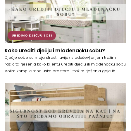
UREDIMO DJEČJU SOBI
Kako urediti dječju i mladenačku sobu?
Dječje sobe su moja strast i uvijek s oduševljenjem tražim
različita rješenja kako klijentu urediti dječju ili mladenačku sobu.
Volim komplicirane uske prostore i tražim rješenja gdje ih
možda drugi ne nalaze. Nismo stolari, ali s nekim našim
proizvođačima, koji su se specijalizirali za izradu dječjih soba
po mjeri, se možemo jako prilagoditi većini zahtjevnih […]