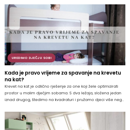
stanje. Vrlo je važno razmisliti o tome kako različite nijanse boja
utječu na nas. Dječja soba obojena u […]
UREDIMO DJEČJU SOBI
Kada je pravo vrijeme za spavanje na krevetu
na kat?
Krevet na kat je odlično rješenje za one koji žele optimizirati
prostor u malim dječjim sobama. S dva ležaja, složena jedan
iznad drugog, štedimo na kvadraturi i pružamo djeci više nego
potreban prostor za igru i druženje. No, izbor pravog vremena
kada je djete dosta veliko za krevet na kat ovisi o brojnim
čimbenicima. Prema […]