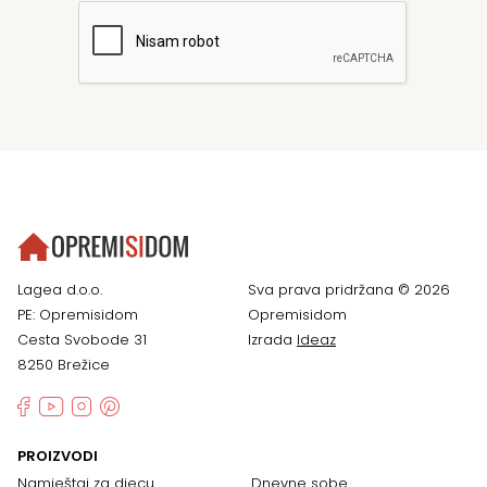
Lagea d.o.o.
Sva prava pridržana © 2026
PE: Opremisidom
Opremisidom
Cesta Svobode 31
Izrada
Ideaz
8250 Brežice
PROIZVODI
Namještaj za djecu
Dnevne sobe