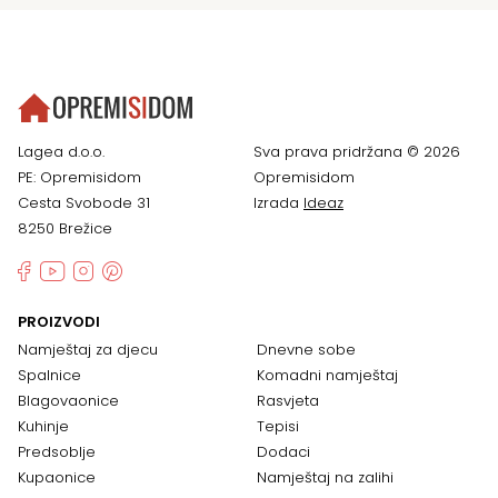
Lagea d.o.o.
Sva prava pridržana © 2026
PE: Opremisidom
Opremisidom
Cesta Svobode 31
Izrada
Ideaz
8250 Brežice
PROIZVODI
Namještaj za djecu
Dnevne sobe
Spalnice
Komadni namještaj
Blagovaonice
Rasvjeta
Kuhinje
Tepisi
Predsoblje
Dodaci
Kupaonice
Namještaj na zalihi