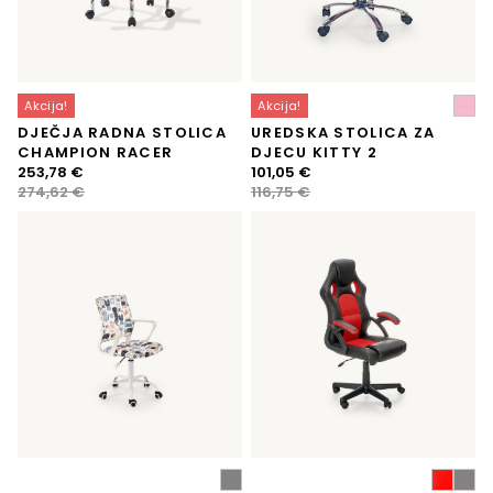
Akcija!
Akcija!
DJEČJA RADNA STOLICA
UREDSKA STOLICA ZA
CHAMPION RACER
DJECU KITTY 2
Izvorna
Trenutna
Izvorna
Trenutna
253,78
€
101,05
€
cijena
cijena
cijena
cijena
274,62
€
116,75
€
bila
je:
bila
je:
je:
253,78 €.
je:
101,05 €.
274,62 €.
116,75 €.