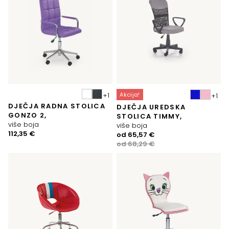
Akcija!
DJEČJA RADNA STOLICA
DJEČJA UREDSKA
GONZO 2,
STOLICA TIMMY,
više boja
više boja
112,35
€
Izvorna
Trenutna
od
65,57
€
cijena
cijena
od
68,29
€
bila
je:
je:
65,57 €.
68,29 €.