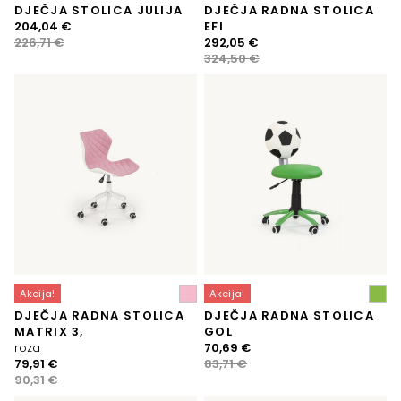
DJEČJA STOLICA JULIJA
DJEČJA RADNA STOLICA
Izvorna
Trenutna
204,04
€
EFI
cijena
cijena
Izvorna
Trenutna
226,71
€
292,05
€
bila
je:
cijena
cijena
324,50
€
je:
204,04 €.
bila
je:
226,71 €.
je:
292,05 €.
324,50 €.
Akcija!
Akcija!
DJEČJA RADNA STOLICA
DJEČJA RADNA STOLICA
MATRIX 3,
GOL
Izvorna
Trenutna
roza
70,69
€
Izvorna
Trenutna
cijena
cijena
79,91
€
83,71
€
cijena
cijena
bila
je:
90,31
€
bila
je:
je:
70,69 €.