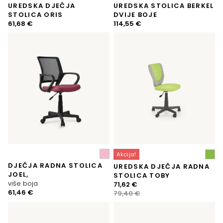
UREDSKA DJEČJA
UREDSKA STOLICA BERKEL
STOLICA ORIS
DVIJE BOJE
61,68
€
114,55
€
Akcija!
DJEČJA RADNA STOLICA
UREDSKA DJEČJA RADNA
JOEL,
STOLICA TOBY
više boja
Izvorna
Trenutna
71,62
€
61,46
€
cijena
cijena
79,40
€
bila
je:
je:
71,62 €.
79,40 €.