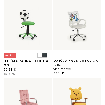
Akcija!
DJEČJA RADNA STOLICA
DJEČJA RADNA STOLICA
IBIS,
GOL
više motiva
Izvorna
Trenutna
70,69
€
88,11
€
cijena
cijena
83,71
€
bila
je:
je:
70,69 €.
83,71 €.