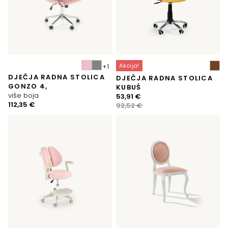
Akcija!
DJEČJA RADNA STOLICA
DJEČJA RADNA STOLICA
GONZO 4,
KUBUŚ
više boja
Izvorna
Trenutna
53,91
€
112,35
€
cijena
cijena
92,52
€
bila
je:
je:
53,91 €.
92,52 €.