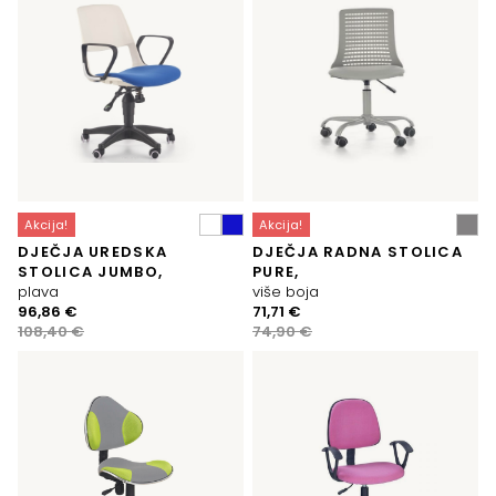
Akcija!
Akcija!
DJEČJA UREDSKA
DJEČJA RADNA STOLICA
STOLICA JUMBO,
PURE,
plava
više boja
Izvorna
Trenutna
Izvorna
Trenutna
96,86
€
71,71
€
cijena
cijena
cijena
cijena
108,40
€
74,90
€
bila
je:
bila
je:
je:
96,86 €.
je:
71,71 €.
108,40 €.
74,90 €.