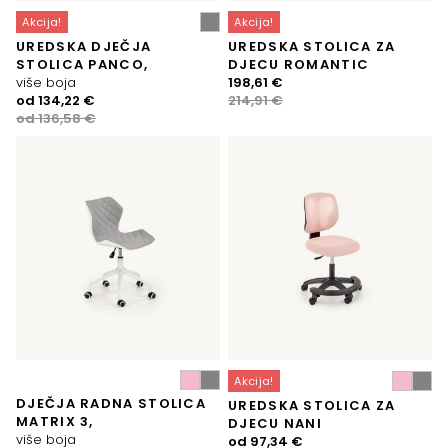
Akcija!
Akcija!
UREDSKA DJEČJA
UREDSKA STOLICA ZA
STOLICA PANCO,
DJECU ROMANTIC
Izvorna
Trenutna
više boja
198,61
€
Izvorna
Trenutna
cijena
cijena
od
134,22
€
214,91
€
cijena
cijena
bila
je:
od
136,58
€
bila
je:
je:
198,61 €.
je:
134,22 €.
214,91 €.
136,58 €.
Akcija!
DJEČJA RADNA STOLICA
UREDSKA STOLICA ZA
MATRIX 3,
DJECU NANI
više boja
Izvorna
Trenutna
od
97,34
€