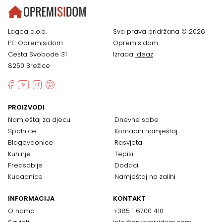
Lagea d.o.o.
Sva prava pridržana © 2026
PE: Opremisidom
Opremisidom
Cesta Svobode 31
Izrada
Ideaz
8250 Brežice
PROIZVODI
Namještaj za djecu
Dnevne sobe
Spalnice
Komadni namještaj
Blagovaonice
Rasvjeta
Kuhinje
Tepisi
Predsoblje
Dodaci
Kupaonice
Namještaj na zalihi
INFORMACIJA
KONTAKT
O nama
+385 1 6700 410