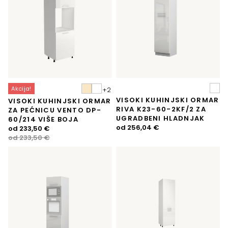
Akcija!
VISOKI KUHINJSKI ORMAR
VISOKI KUHINJSKI ORMAR
RIVA K23-60-2KF/2 ZA
ZA PEĆNICU VENTO DP-
UGRADBENI HLADNJAK
60/214 VIŠE BOJA
od
256,04
€
Izvorna
Trenutna
od
233,50
€
cijena
cijena
od
233,50
€
bila
je:
je:
233,50 €.
233,50 €.