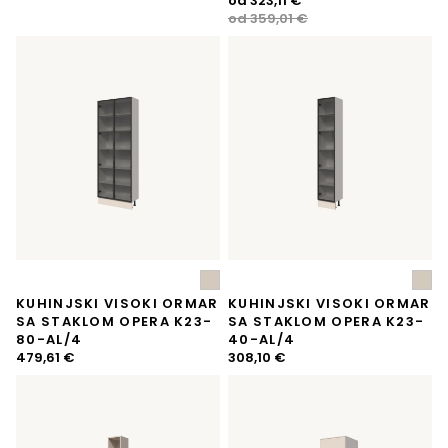
od
323,11
€
je:
334,62 €.
cijena
cijena
od
359,01
€
413,11 €.
bila
je:
je:
323,11 €.
359,01 €.
KUHINJSKI VISOKI ORMAR
KUHINJSKI VISOKI ORMAR
SA STAKLOM OPERA K23-
SA STAKLOM OPERA K23-
80-AL/4
40-AL/4
479,61
€
308,10
€