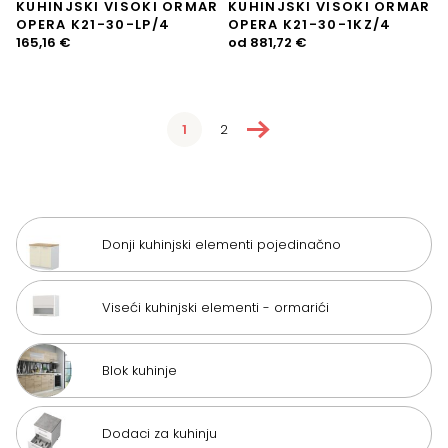
KUHINJSKI VISOKI ORMAR
KUHINJSKI VISOKI ORMAR
OPERA K21-30-LP/4
OPERA K21-30-1KZ/4
165,16
€
od
881,72
€
→
1
2
Donji kuhinjski elementi pojedinačno
Viseći kuhinjski elementi - ormarići
Blok kuhinje
Dodaci za kuhinju