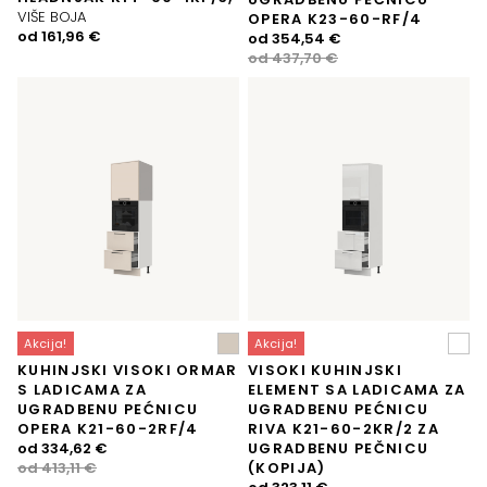
VIŠE BOJA
OPERA K23-60-RF/4
od
161,96
€
Izvorna
Trenutna
od
354,54
€
cijena
cijena
od
437,70
€
bila
je:
je:
354,54 €.
437,70 €.
Akcija!
Akcija!
KUHINJSKI VISOKI ORMAR
VISOKI KUHINJSKI
S LADICAMA ZA
ELEMENT SA LADICAMA ZA
UGRADBENU PEĆNICU
UGRADBENU PEĆNICU
OPERA K21-60-2RF/4
RIVA K21-60-2KR/2 ZA
Izvorna
Trenutna
od
334,62
€
UGRADBENU PEČNICU
cijena
cijena
od
413,11
€
(KOPIJA)
bila
je:
Izvorna
Trenutna