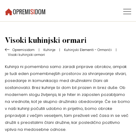
Visoki kuhinjski ormari
Opremisidom
|
Kuhinje
|
Kuhinjski Elementi - Ormarići
|
Visoki kuhinjski ormari
Kuhinja ni pomembna samo zaradi priprave obrokov, ampak
je tudi eden pomembnejših prostorov za shranjevanje stvari,
posedanje in komunikacijo med družinskimi člani ali
sostanovalci. Brez kuhinje bi dom bil prazen in brez duše. Ob
modernem slogu življenja, ki je hiter in zaposlen pozabljamo
na vrednote, kot je skupno družinsko obedovanje. Če se bomo
v naši kuhinji počutili udobno in prijetno, bomo obroke
pripravljali z večjim veseljem, tam preživeli več časa in se več
družili s preostalimi člani družine, kar posledično pozitivno
vpliva na medosebne odnose.