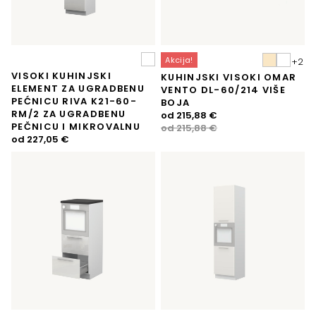
Akcija!
VISOKI KUHINJSKI
KUHINJSKI VISOKI OMAR
ELEMENT ZA UGRADBENU
VENTO DL-60/214 VIŠE
PEĆNICU RIVA K21-60-
BOJA
RM/2 ZA UGRADBENU
Izvorna
Trenutna
od
215,88
€
PEČNICU I MIKROVALNU
cijena
cijena
od
215,88
€
od
227,05
€
bila
je:
je:
215,88 €.
215,88 €.