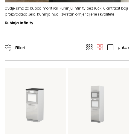
Ovdje smo za kupca montirali
kuhinju Infinity bez ručki
u antracit boji
Be
proizvođača Jela. Kuhinja nudi izvrstan omjer cijene i kvalitete
Ot
Kuhinja Infinity
prikaz
Filteri