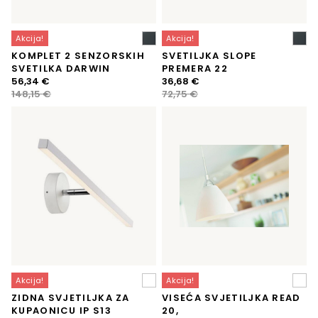
Akcija!
Akcija!
KOMPLET 2 SENZORSKIH
SVETILJKA SLOPE
SVETILKA DARWIN
PREMERA 22
Izvorna
Trenutna
Izvorna
Trenutna
56,34
€
36,68
€
cijena
cijena
cijena
cijena
148,15
€
72,75
€
bila
je:
bila
je:
je:
56,34 €.
je:
36,68 €.
148,15 €.
72,75 €.
Akcija!
Akcija!
ZIDNA SVJETILJKA ZA
VISEĆA SVJETILJKA READ
KUPAONICU IP S13
20,