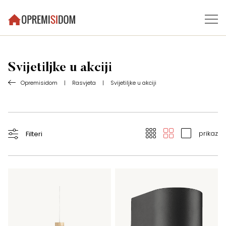
Svijetiljke u akciji
Opremisidom
|
Rasvjeta
|
Svijetiljke u akciji
prikaz
Filteri