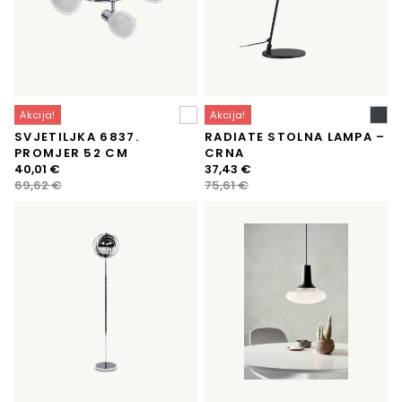
Akcija!
Akcija!
SVJETILJKA 6837.
RADIATE STOLNA LAMPA –
PROMJER 52 CM
CRNA
Izvorna
Trenutna
Izvorna
Trenutna
40,01
€
37,43
€
cijena
cijena
cijena
cijena
69,62
€
75,61
€
bila
je:
bila
je:
je:
40,01 €.
je:
37,43 €.
69,62 €.
75,61 €.