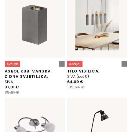
66,09 €.
73,26 €.
Akcija!
Akcija!
ASBOL KUBI VANSKA
TILO VISILICA,
ZIDNA SVJETILJKA,
SIVA (set 5)
Izvorna
Trenutna
SIVA
64,09
€
Izvorna
Trenutna
cijena
cijena
37,81
€
139,64
€
cijena
cijena
bila
je:
75,61
€
bila
je:
je:
64,09 €.
je:
37,81 €.
139,64 €.
75,61 €.