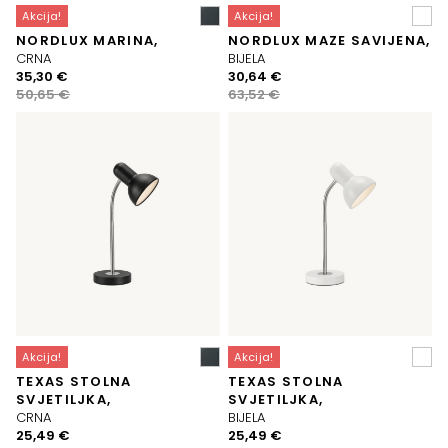
Akcija!
Akcija!
NORDLUX MARINA,
NORDLUX MAZE SAVIJENA,
CRNA
BIJELA
Izvorna
Trenutna
Izvorna
Trenutna
35,30
€
30,64
€
cijena
cijena
cijena
cijena
50,65
€
63,52
€
bila
je:
bila
je:
je:
35,30 €.
je:
30,64 €.
50,65 €.
63,52 €.
Akcija!
Akcija!
TEXAS STOLNA
TEXAS STOLNA
SVJETILJKA,
SVJETILJKA,
CRNA
BIJELA
Izvorna
Trenutna
Izvorna
Trenutna
25,49
€
25,49
€