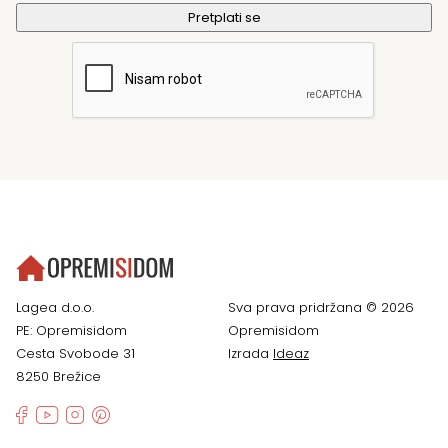
Lagea d.o.o.
Sva prava pridržana © 2026
PE: Opremisidom
Opremisidom
Cesta Svobode 31
Izrada
Ideaz
8250 Brežice