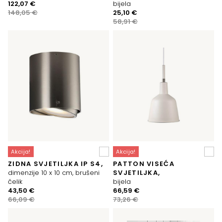
Izvorna
Trenutna
122,07
€
bijela
cijena
cijena
Izvorna
Trenutna
148,05
€
25,10
€
bila
je:
cijena
cijena
58,91
€
je:
122,07 €.
bila
je:
148,05 €.
je:
25,10 €.
58,91 €.
Akcija!
Akcija!
ZIDNA SVJETILJKA IP S4,
PATTON VISEĆA
dimenzije 10 x 10 cm, brušeni
SVJETILJKA,
čelik
bijela
Izvorna
Trenutna
Izvorna
Trenutna
43,50
€
66,59
€
cijena
cijena
cijena
cijena
66,09
€
73,26
€
bila
je:
bila
je:
je:
43,50 €.
je:
66,59 €.