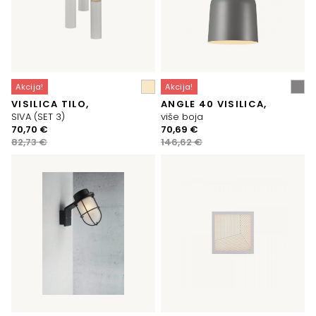
Akcija!
Akcija!
VISILICA TILO,
ANGLE 40 VISILICA,
SIVA (SET 3)
više boja
Izvorna
Trenutna
Izvorna
Trenutna
70,70
€
70,69
€
cijena
cijena
cijena
cijena
82,73
€
146,62
€
bila
je:
bila
je:
je:
70,70 €.
je:
70,69 €.
82,73 €.
146,62 €.