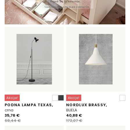
Akcija!
Akcija!
PODNA LAMPA TEXAS,
NORDLUX BRASSY,
crna
BIJELA
Izvorna
Trenutna
Izvorna
Trenutna
35,76
€
40,88
€
cijena
cijena
cijena
cijena
68,44
€
172,07
€
bila
je:
bila
je: