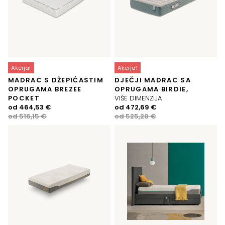
Akcija!
Akcija!
MADRAC S DŽEPIĆASTIM
DJEČJI MADRAC SA
OPRUGAMA BREZEE
OPRUGAMA BIRDIE,
POCKET
VIŠE DIMENZIJA
Izvorna
Trenutna
Izvorna
Trenutna
od
464,53
€
od
472,69
€
cijena
cijena
cijena
cijena
od
516,15
€
od
525,20
€
bila
je:
bila
je:
je:
464,53 €.
je:
472,69 €.
516,15 €.
525,20 €.