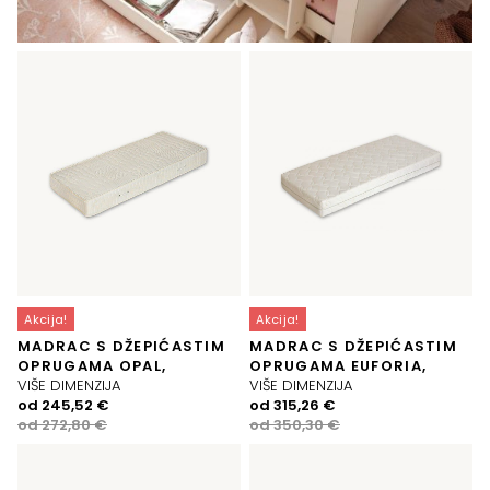
Akcija!
Akcija!
MADRAC S DŽEPIĆASTIM
MADRAC S DŽEPIĆASTIM
OPRUGAMA OPAL,
OPRUGAMA EUFORIA,
VIŠE DIMENZIJA
VIŠE DIMENZIJA
Izvorna
Trenutna
Izvorna
Trenutna
od
245,52
€
od
315,26
€
cijena
cijena
cijena
cijena
od
272,80
€
od
350,30
€
bila
je:
bila
je:
je:
245,52 €.
je:
315,26 €.
272,80 €.
350,30 €.