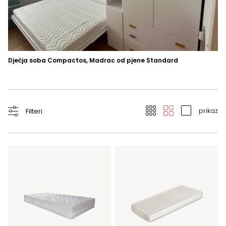
Djećja soba Compactos
Madrac od pjene Standard
Od
M
prikaz
Filteri