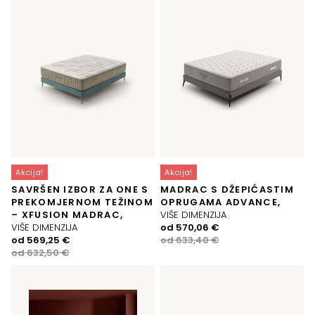
je:
684,69 €.
je:
560,94 €.
760,25 €.
623,26 €.
Akcija!
Akcija!
SAVRŠEN IZBOR ZA ONE S
MADRAC S DŽEPIĆASTIM
PREKOMJERNOM TEŽINOM
OPRUGAMA ADVANCE,
– XFUSION MADRAC,
VIŠE DIMENZIJA
Izvorna
Trenutna
VIŠE DIMENZIJA
od
570,06
€
Izvorna
Trenutna
cijena
cijena
od
569,25
€
od
633,40
€
cijena
cijena
bila
je:
od
632,50
€
bila
je:
je:
570,06 €.
je:
569,25 €.
633,40 €.
632,50 €.