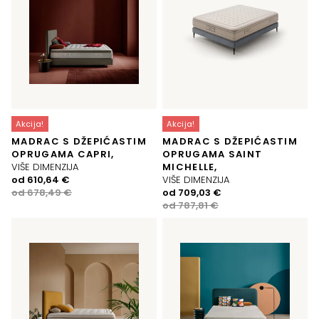
Akcija!
Akcija!
MADRAC S DŽEPIĆASTIM
MADRAC S DŽEPIĆASTIM
OPRUGAMA CAPRI,
OPRUGAMA SAINT
VIŠE DIMENZIJA
MICHELLE,
Izvorna
Trenutna
od
610,64
€
VIŠE DIMENZIJA
cijena
cijena
Izvorna
Trenutna
od
678,49
€
od
709,03
€
bila
je:
cijena
cijena
od
787,81
€
je:
610,64 €.
bila
je:
678,49 €.
je:
709,03 €.
787,81 €.