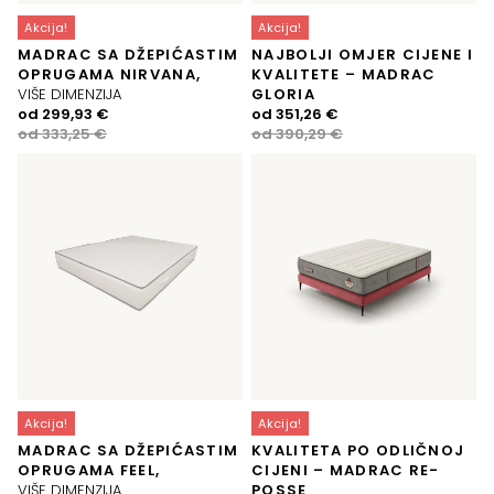
Akcija!
Akcija!
MADRAC SA DŽEPIĆASTIM
NAJBOLJI OMJER CIJENE I
OPRUGAMA NIRVANA,
KVALITETE – MADRAC
VIŠE DIMENZIJA
GLORIA
Izvorna
Trenutna
Izvorna
Trenutna
od
299,93
€
od
351,26
€
cijena
cijena
cijena
cijena
od
333,25
€
od
390,29
€
bila
je:
bila
je:
je:
299,93 €.
je:
351,26 €.
333,25 €.
390,29 €.
Akcija!
Akcija!
MADRAC SA DŽEPIĆASTIM
KVALITETA PO ODLIČNOJ
OPRUGAMA FEEL,
CIJENI – MADRAC RE-
VIŠE DIMENZIJA
POSSE