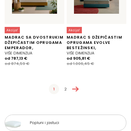
Akcija!
Akcija!
MADRAC SA DVOSTRUKIM
MADRAC S DŽEPIĆASTIM
DŽEPIĆASTIM OPRUGAMA
OPRUGAMA EVOLVE
EMPERADOR,
BESTEŽINSKI,
VIŠE DIMENZIJA
VIŠE DIMENZIJA
Izvorna
Trenutna
Izvorna
Trenutna
od
787,13
€
od
905,81
€
cijena
cijena
cijena
cijena
od
874,59
€
od
1.006,45
€
bila
je:
bila
je:
je:
787,13 €.
je:
905,81 €.
874,59 €.
1.006,45 €.
→
1
2
Popluni i jastuci