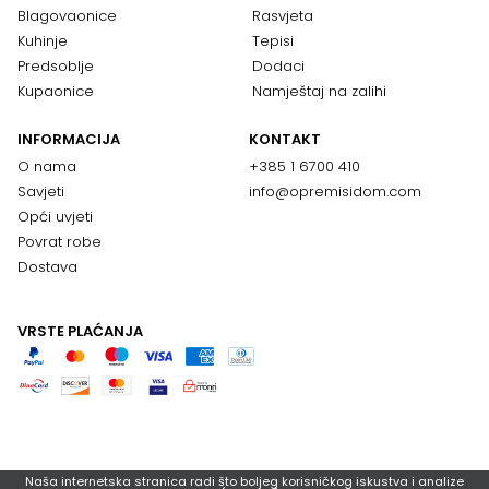
Blagovaonice
Rasvjeta
Kuhinje
Tepisi
Predsoblje
Dodaci
Kupaonice
Namještaj na zalihi
INFORMACIJA
KONTAKT
O nama
+385 1 6700 410
Savjeti
info@opremisidom.com
Opći uvjeti
Povrat robe
Dostava
VRSTE PLAĆANJA
Naša internetska stranica radi što boljeg korisničkog iskustva i analize