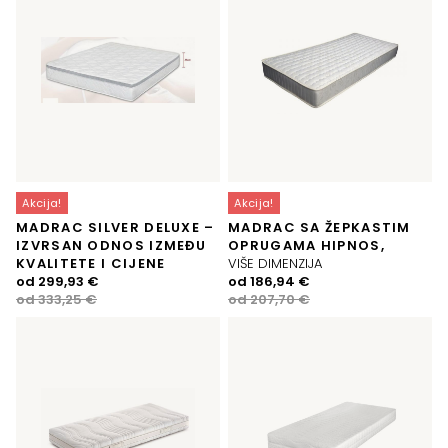
Akcija!
Akcija!
MADRAC SILVER DELUXE –
MADRAC SA ŽEPKASTIM
IZVRSAN ODNOS IZMEĐU
OPRUGAMA HIPNOS,
KVALITETE I CIJENE
VIŠE DIMENZIJA
Izvorna
Trenutna
Izvorna
Trenutna
od
299,93
€
od
186,94
€
cijena
cijena
cijena
cijena
od
333,25
€
od
207,70
€
bila
je:
bila
je:
je:
299,93 €.
je:
186,94 €.
333,25 €.
207,70 €.