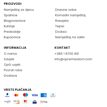
PROIZVODI
Namještaj za djecu
Dnevne sobe
Spalnice
Komadni namještaj
Blagovaonice
Rasvjeta
Kuhinje
Tepisi
Predsoblje
Dodaci
Kupaonice
Namještaj na zalihi
INFORMACIJA
KONTAKT
O nama
+385 1 6700 410
Savjeti
info@opremisidom.com
Opći uvjeti
Povrat robe
Dostava
VRSTE PLAĆANJA