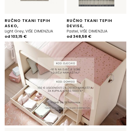
RUČNO TKANI TEPIH
RUČNO TKANI TEPIH
ASKO,
DEVISE,
Light Grey, VIŠE DIMENZIJA
Pastel, VIŠE DIMENZIJA
od
103,15
€
od
348,58
€