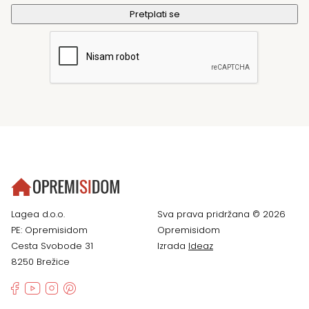
Lagea d.o.o.
Sva prava pridržana © 2026
PE: Opremisidom
Opremisidom
Cesta Svobode 31
Izrada
Ideaz
8250 Brežice