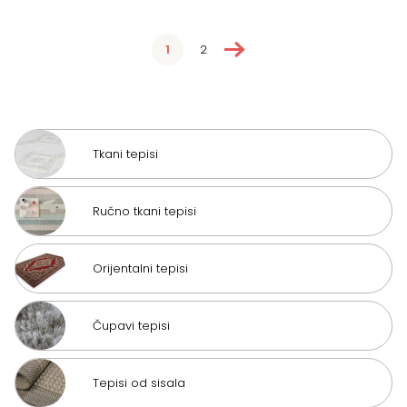
→
1
2
Tkani tepisi
Ručno tkani tepisi
Orijentalni tepisi
Čupavi tepisi
Tepisi od sisala