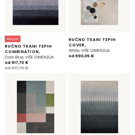
Akcija!
RUČNO TKANI TEPIH
COVER,
RUČNO TKANI TEPIH
White, VIŠE DIMENZIJA
COMBINATION,
od
690,05
€
Dark Blue, VIŠE DIMENZIJA
Izvorna
Trenutna
od
917,70
€
cijena
cijena
od
917,70
€
bila
je:
je:
917,70 €.
917,70 €.