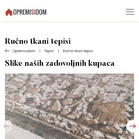
Ručno tkani tepisi
Opremisidom
|
Tepisi
|
Ručno tkani tepisi
Slike naših zadovoljnih kupaca