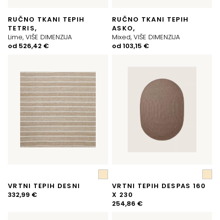
RUČNO TKANI TEPIH
RUČNO TKANI TEPIH
TETRIS,
ASKO,
Lime, VIŠE DIMENZIJA
Mixed, VIŠE DIMENZIJA
od
526,42
€
od
103,15
€
VRTNI TEPIH DESNI
VRTNI TEPIH DESPAS 160
332,99
€
X 230
254,86
€