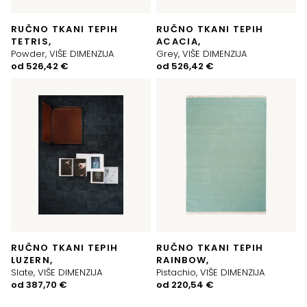
RUČNO TKANI TEPIH
RUČNO TKANI TEPIH
TETRIS,
ACACIA,
Powder, VIŠE DIMENZIJA
Grey, VIŠE DIMENZIJA
od
526,42
€
od
526,42
€
RUČNO TKANI TEPIH
RUČNO TKANI TEPIH
LUZERN,
RAINBOW,
Slate, VIŠE DIMENZIJA
Pistachio, VIŠE DIMENZIJA
od
387,70
€
od
220,54
€