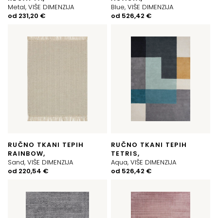
Metal, VIŠE DIMENZIJA
Blue, VIŠE DIMENZIJA
od
231,20
€
od
526,42
€
RUČNO TKANI TEPIH
RUČNO TKANI TEPIH
RAINBOW,
TETRIS,
Sand, VIŠE DIMENZIJA
Aqua, VIŠE DIMENZIJA
od
220,54
€
od
526,42
€