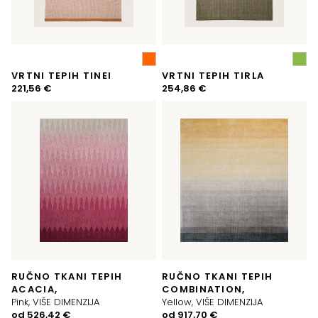
VRTNI TEPIH TINEI
VRTNI TEPIH TIRLA
221,56
€
254,86
€
RUČNO TKANI TEPIH
RUČNO TKANI TEPIH
ACACIA,
COMBINATION,
Pink, VIŠE DIMENZIJA
Yellow, VIŠE DIMENZIJA
od
526,42
€
od
917,70
€