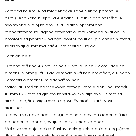
Komoda kolekcije za mladenačke sobe Senca pomno je
osmišljena kako bi spojila eleganciju i funkcionalnost što je
svojstveno cijeloj kolekciji. S tri ladice opremljene
mehanizmom za lagano zatvaranje, ova komoda nudi obilje
prostora za pohranu odjeće, posteljine ili drugih osobnih stvari,
zadržavajući minimalistički i sofisticirani izgled.
Tehnički opis:
Dimenzije: širina 46 cm, visina 92 ​​cm, dubina 82 cm. Idealne
dimenzije omogućuju da komoda služi kao praktičan, a ujedno
i estetski element u mladenačkoj sobi.
Materijal: Izrađen od visokokvalitetnog iverala debljine između
18 mm i 25 mm za glavne konstrukcijske dijelove i 8 mm za
stražnji dio, što osigurava njegovu čvrstoću, izdržljivost i
stabilnost.
Rubovi: PVC trake debljine 0,4 mm na rubovima dodatno štite
od habanja i poboljšavaju estetski izgled komode.
Meko zatvaranje ladica: Sustav mekog zatvaranja omogućava
tiho i nježno zatvaranje ladica, što povećava udobnost