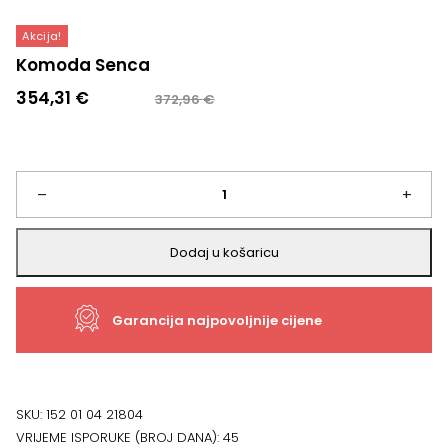
Akcija!
Komoda Senca
Izvorna
Trenutna
354,31
€
372,96
€
cijena
cijena
bila
je:
je:
354,31 €.
372,96 €.
Komoda
–
+
Senca
Dodaj u košaricu
količina
Garancija najpovoljnije cijene
SKU:
152 01 04 21804
VRIJEME ISPORUKE (BROJ DANA):
45