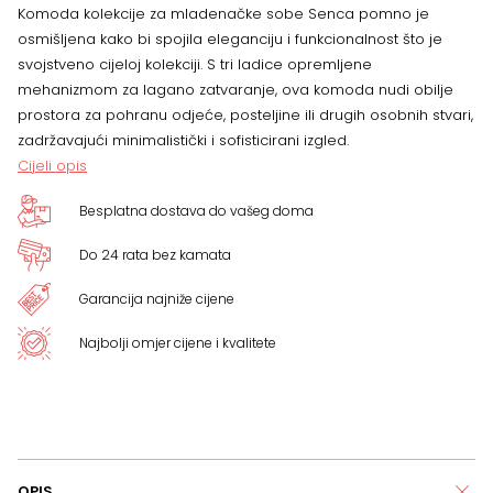
Komoda kolekcije za mladenačke sobe Senca pomno je
osmišljena kako bi spojila eleganciju i funkcionalnost što je
svojstveno cijeloj kolekciji. S tri ladice opremljene
mehanizmom za lagano zatvaranje, ova komoda nudi obilje
prostora za pohranu odjeće, posteljine ili drugih osobnih stvari,
zadržavajući minimalistički i sofisticirani izgled.
Cijeli opis
Besplatna dostava do vašeg doma
Do 24 rata bez kamata
Garancija najniže cijene
Najbolji omjer cijene i kvalitete
OPIS