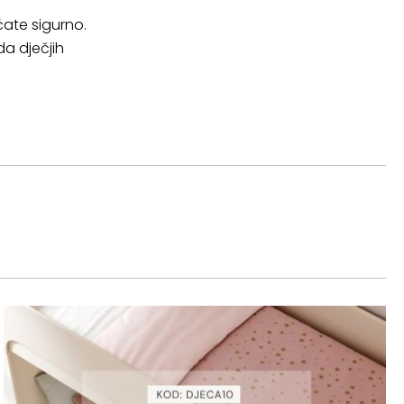
ćate sigurno.
a dječjih