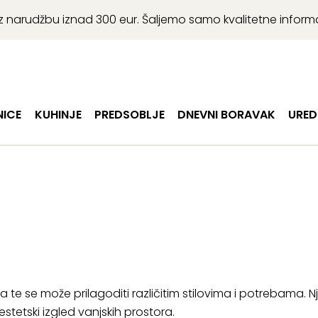
r uz narudžbu iznad 300 eur. Šaljemo samo kvalitetne infor
ICE
KUHINJE
PREDSOBLJE
DNEVNI BORAVAK
URED
a te se može prilagoditi različitim stilovima i potrebama. N
stetski izgled vanjskih prostora.