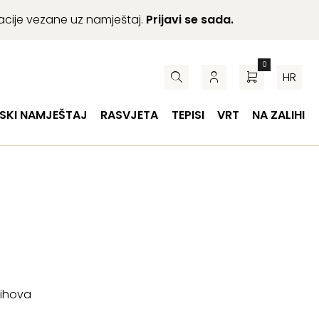
macije vezane uz namještaj.
Prijavi se sada.
0
HR
SKI NAMJEŠTAJ
RASVJETA
TEPISI
VRT
NA ZALIHI
jihova