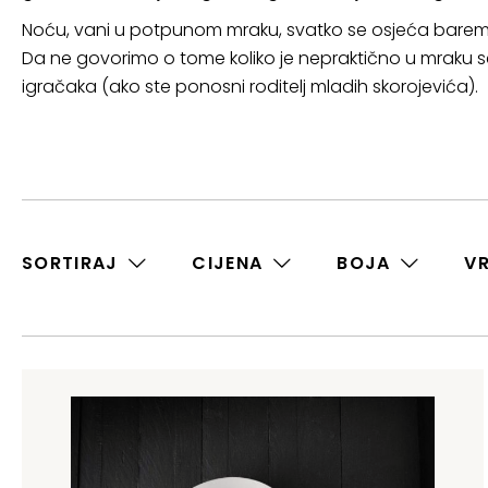
Noću, vani u potpunom mraku, svatko se osjeća barem ma
Da ne govorimo o tome koliko je nepraktično u mraku se
igračaka (ako ste ponosni roditelj mladih skorojevića).
SORTIRAJ
CIJENA
BOJA
V