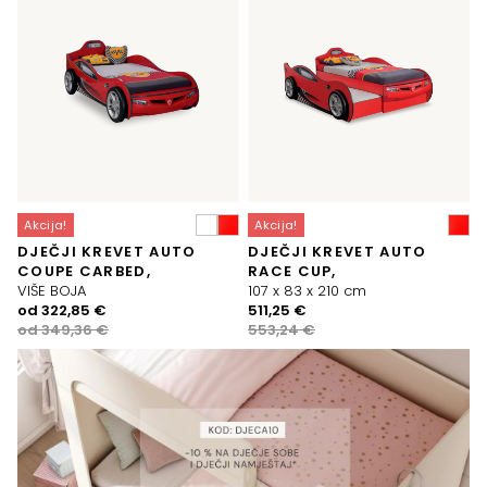
Akcija!
Akcija!
DJEČJI KREVET AUTO
DJEČJI KREVET AUTO
COUPE CARBED,
RACE CUP,
VIŠE BOJA
107 x 83 x 210 cm
Izvorna
Trenutna
Izvorna
Trenutna
od
322,85
€
511,25
€
cijena
cijena
cijena
cijena
od
349,36
€
553,24
€
bila
je:
bila
je:
je:
322,85 €.
je:
511,25 €.
349,36 €.
553,24 €.