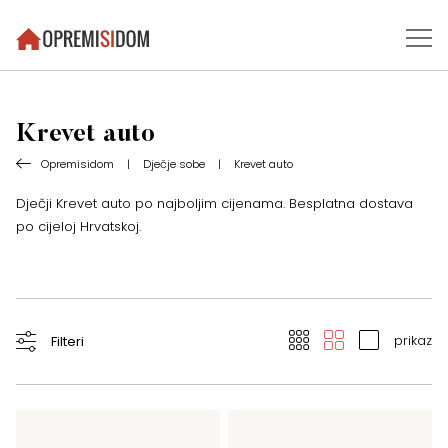
Krevet auto
Opremisidom
|
Dječje sobe
|
Krevet auto
Dječji Krevet auto po najboljim cijenama. Besplatna dostava
po cijeloj Hrvatskoj.
prikaz
Filteri