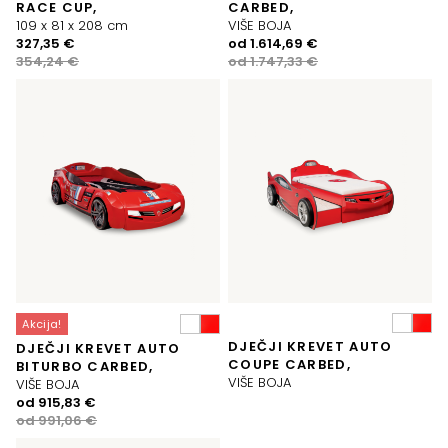
RACE CUP,
CARBED,
109 x 81 x 208 cm
VIŠE BOJA
Izvorna
Trenutna
Izvorna
Trenutna
327,35
€
od
1.614,69
€
cijena
cijena
cijena
cijena
354,24
€
od
1.747,33
€
bila
je:
bila
je:
je:
327,35 €.
je:
1.614,69 €.
354,24 €.
1.747,33 €.
Akcija!
DJEČJI KREVET AUTO
DJEČJI KREVET AUTO
COUPE CARBED,
BITURBO CARBED,
VIŠE BOJA
VIŠE BOJA
Izvorna
Trenutna
od
915,83
€
cijena
cijena
od
991,06
€
bila
je: