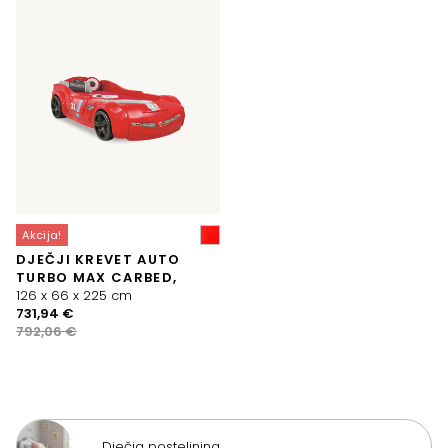
je:
915,83 €.
991,06 €.
Akcija!
DJEČJI KREVET AUTO
TURBO MAX CARBED,
126 x 66 x 225 cm
Izvorna
Trenutna
731,94
€
cijena
cijena
792,06
€
bila
je:
je:
731,94 €.
792,06 €.
Dječja posteljnina