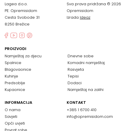
Lagea d.o.o.
Sva prava pridržana © 2026
PE: Opremisidom
Opremisidom
Cesta Svobode 31
Izrada
Ideaz
8250 Brežice
PROIZVODI
Namještaj za djecu
Dnevne sobe
Spalnice
Komadni namještaj
Blagovaonice
Rasvjeta
Kuhinje
Tepisi
Predsoblje
Dodaci
Kupaonice
Namještaj na zalihi
INFORMACIJA
KONTAKT
O nama
+385 1 6700 410
Savjeti
info@opremisidom.com
Opći uvjeti
Povrat robe