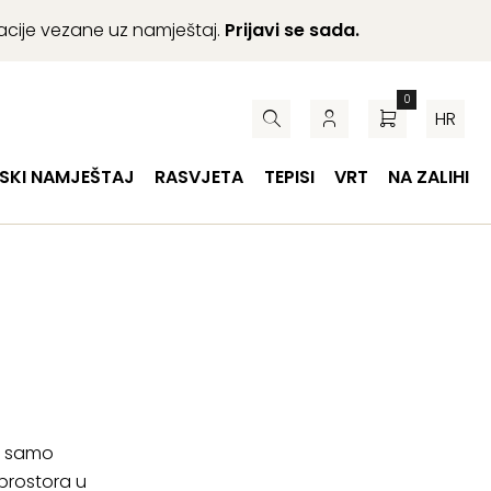
macije vezane uz namještaj.
Prijavi se sada.
0
HR
SKI NAMJEŠTAJ
RASVJETA
TEPISI
VRT
NA ZALIHI
nu samo
prostora u