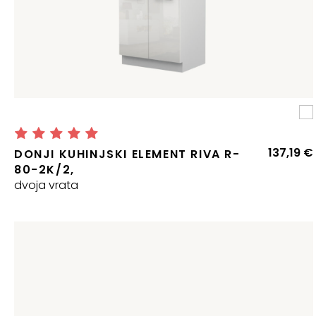
Ocjenjeno
5.00
137,19
€
DONJI KUHINJSKI ELEMENT RIVA R-
od
80-2K/2,
dvoja vrata
5