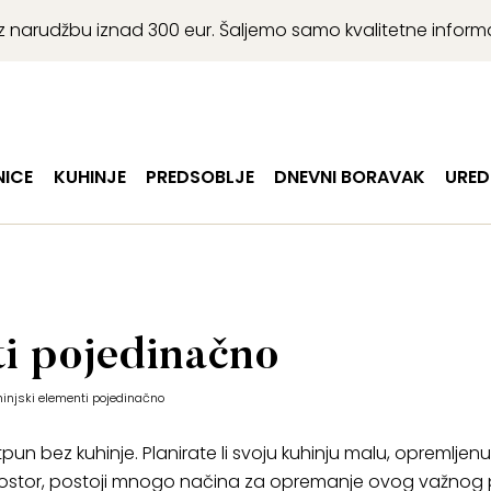
r uz narudžbu iznad 300 eur. Šaljemo samo kvalitetne infor
ICE
KUHINJE
PREDSOBLJE
DNEVNI BORAVAK
URED
ti pojedinačno
hinjski elementi pojedinačno
 potpun bez kuhinje. Planirate li svoju kuhinju malu, opremlje
i prostor, postoji mnogo načina za opremanje ovog važnog 