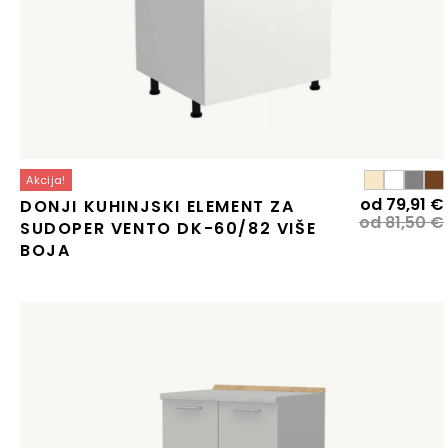
Akcija!
od
79,91
€
DONJI KUHINJSKI ELEMENT ZA
od
81,50
€
SUDOPER VENTO DK-60/82 VIŠE
j
BOJA
j