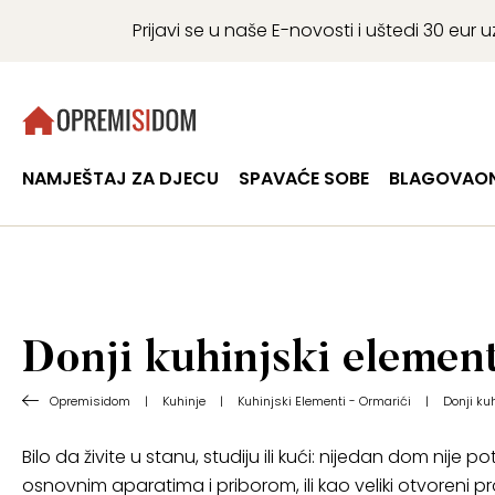
Prijavi se u naše E-novosti i uštedi 30 eu
NAMJEŠTAJ ZA DJECU
SPAVAĆE SOBE
BLAGOVAON
Donji kuhinjski elemen
Opremisidom
|
Kuhinje
|
Kuhinjski Elementi - Ormarići
|
Donji ku
Bilo da živite u stanu, studiju ili kući: nijedan dom nije
osnovnim aparatima i priborom, ili kao veliki otvoren