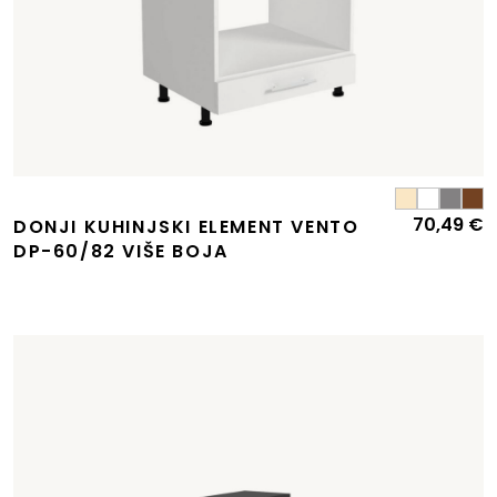
70,49
€
Izvorna
Trenutna
DONJI KUHINJSKI ELEMENT VENTO
cijena
cijena
DP-60/82 VIŠE BOJA
bila
e:
e:
79,91 €.
81,50 €.