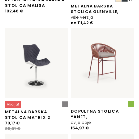
STOLICA MALISA
METALNA BARSKA
102,46
€
STOLICA GLENVILLE,
više verzija
od
111,42
€
Akcija!
DOPULTNA STOLICA
METALNA BARSKA
YANET,
STOLICA MATRIX 2
dvije boje
Izvorna
Trenutna
70,17
€
154,97
€
cijena
cijena
85,91
€
bila
je: