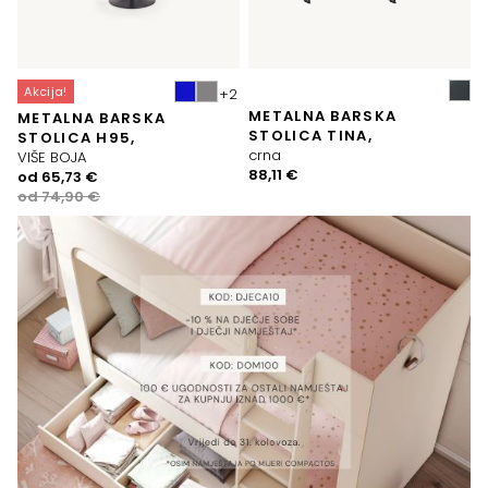
Akcija!
METALNA BARSKA
METALNA BARSKA
STOLICA TINA,
STOLICA H95,
crna
VIŠE BOJA
88,11
€
Izvorna
Trenutna
od
65,73
€
cijena
cijena
od
74,90
€
bila
je:
je:
65,73 €.
74,90 €.