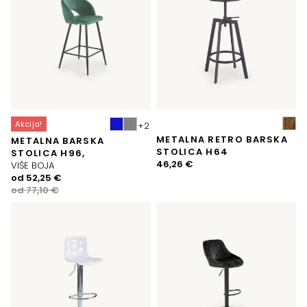
Akcija!
METALNA RETRO BARSKA
METALNA BARSKA
STOLICA H64
STOLICA H96,
46,26
€
VIŠE BOJA
Izvorna
Trenutna
od
52,25
€
cijena
cijena
od
77,10
€
bila
je:
je:
52,25 €.
77,10 €.