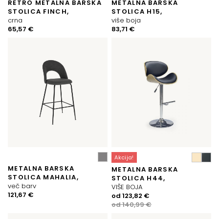
RETRO METALNA BARSKA
METALNA BARSKA
STOLICA FINCH,
STOLICA H15,
crna
više boja
65,57
€
83,71
€
Akcija!
METALNA BARSKA
METALNA BARSKA
STOLICA MAHALIA,
STOLICA H44,
več barv
VIŠE BOJA
121,67
€
Izvorna
Trenutna
od
123,82
€
cijena
cijena
od
140,99
€
bila
je: