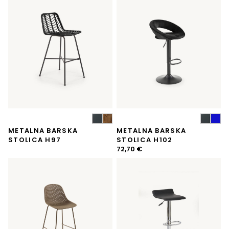
je:
123,82 €.
140,99 €.
METALNA BARSKA
METALNA BARSKA
STOLICA H97
STOLICA H102
72,70
€