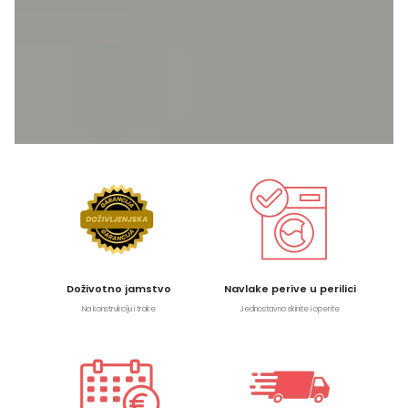
Doživotno jamstvo
Navlake perive u perilici
Na konstrukciju i trake
Jednostavno skinite i operite