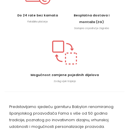
Do 24 rate bez kamata
Besplatna dostava i
montaža (ZG)
Fleksibilno plaćanje
Dostupno za područje Zagreba
Mogućnost zamjene pojedinih dijelova
Za dug vijek trajanja
Predstavljamo sjedeću garnituru Babylon renomiranog
španjolskog proizvođača Fama s više od 50 godina
tradicije, poznatog po inovativnom dizajnu, vrhunskoj
udobnosti i mogućnosti personalizacije proizvoda.