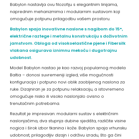
Babylon nastavlja ovu filozofiju s elegantnim linijama,
naprednim mehanizmima i modularnim sustavom koji
omogućuje potpunu prilagodbu vašem prostoru.
Babylon spaja inovativne naslone s nagibom do 15°,
električne raztege i metalnu konstrukciju s doživotnim
jamstvom. Obloga od visokoelastične pjene i Fibersilk
vlakana osigurava iznimnu mekoću i dugotrajnu
udobnost.
Model Babylon nastao je kao razvoj popularnog modela
Baltia – donosi suvremeniji izgled, više mogućnosti
konfiguracija i potpuno novi oblik zaobljenog naslona za
ruke. Dizajniran je za potpunu relaksaciju, a istovremeno
omogućuje nisko ili visoko naslonjalo ovisno o
trenutačnim potrebama.
Rezultat je impresivan: modularni sustav s električnim
naslonjačima, dva stupnja dubine sjedišta, različite visine
nogica i širok izbor tkanina i kože. Babylon spaja vrhunsku
udobnost, prilagodljiv dizajn i održivu izradu, što ga čini